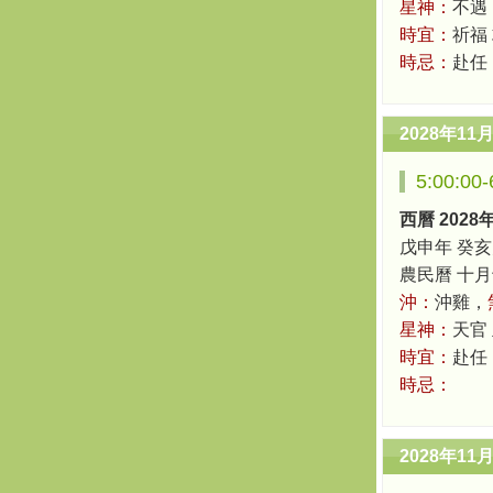
星神：
不遇
時宜：
祈福
時忌：
赴任
2028年11
5:00:0
西曆 2028
戊申年 癸亥
農民曆 十月十四
沖：
沖雞，
星神：
天官
時宜：
赴任 
時忌：
2028年11