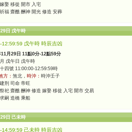
 嫁娶 移徙 開市 入宅
 祈福 齋醮 酬神 開光 修造 安葬
月29日 戊午時
00-12:59:59 戊午時 時辰吉凶
年11月29日 11點0分-12點59分
月 戊午日 戊午時
號 11:00:00-12:59:59時
煞方：
煞北，
時沖：
時沖壬子
 建刑 司命 帝旺
祭祀 齋醮 酬神 修造 嫁娶 移徙 入宅 開市 交易
 求嗣 造橋 乘船
月29日 己未時
00-14:59:59 己未時 時辰吉凶