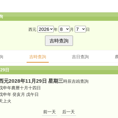
詢
西元
年
月
日
詢
吉時查詢
吉日查詢
月29日
西元2028年11月29日 星期三
時辰吉凶查詢
戊申年農曆十月十四日
戊申年 癸亥月 戊午日
天上火
前一天
后一天