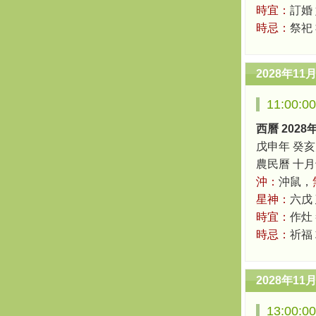
時宜：
訂婚
時忌：
祭祀
2028年11
11:00:
西曆 2028
戊申年 癸亥
農民曆 十月十四
沖：
沖鼠，
星神：
六戊
時宜：
作灶 
時忌：
祈福
2028年11
13:00: