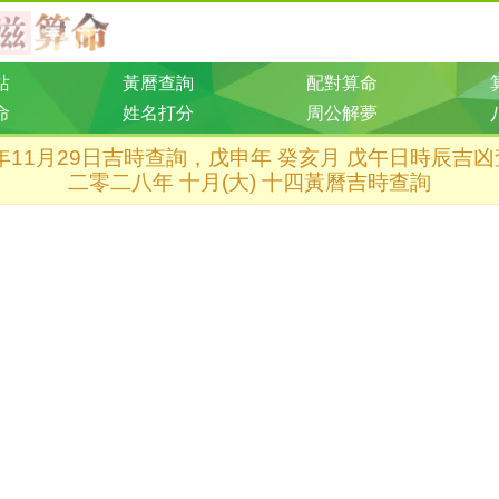
站
黃曆查詢
配對算命
命
姓名打分
周公解夢
8年11月29日吉時查詢，戊申年 癸亥月 戊午日時辰吉
二零二八年 十月(大) 十四黃曆吉時查詢