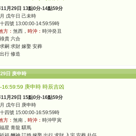
年11月29日 13點0分-14點59分
月 戊午日 己未時
號 13:00:00-14:59:59時
煞方：
煞西，
時沖：
時沖癸丑
 祿貴 六合
 求嗣 求財 嫁娶 安葬
 出行 修造
月29日 庚申時
00-16:59:59 庚申時 時辰吉凶
年11月29日 15點0分-16點59分
月 戊午日 庚申時
號 15:00:00-16:59:59時
煞方：
煞南，
時沖：
時沖甲寅
 福星 青龍 驛馬
祈福 酬神 訂婚 嫁娶 出行 求財 入宅 安葬 赴任