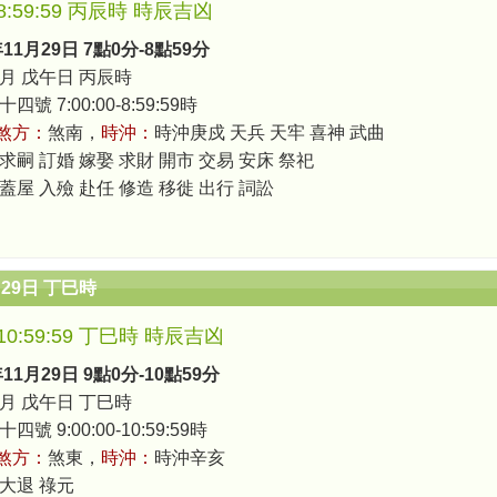
0-8:59:59 丙辰時 時辰吉凶
年11月29日 7點0分-8點59分
月 戊午日 丙辰時
號 7:00:00-8:59:59時
煞方：
煞南，
時沖：
時沖庚戍 天兵 天牢 喜神 武曲
求嗣 訂婚 嫁娶 求財 開市 交易 安床 祭祀
 蓋屋 入殮 赴任 修造 移徙 出行 詞訟
月29日 丁巳時
0-10:59:59 丁巳時 時辰吉凶
年11月29日 9點0分-10點59分
月 戊午日 丁巳時
號 9:00:00-10:59:59時
煞方：
煞東，
時沖：
時沖辛亥
 大退 祿元