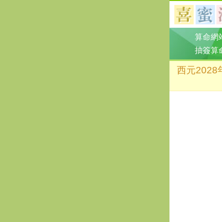
算命網
抽簽算
西元202