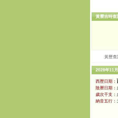
黃曆吉時查
黃歷查
2028年11
西歷日期：
陰曆日期：
歲次干支：
納音五行：