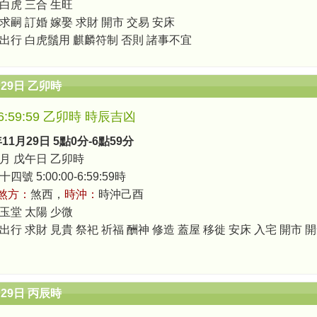
 白虎 三合 生旺
 求嗣 訂婚 嫁娶 求財 開市 交易 安床
 出行 白虎鬚用 麒麟符制 否則 諸事不宜
月29日 乙卯時
0-6:59:59 乙卯時 時辰吉凶
年11月29日 5點0分-6點59分
月 戊午日 乙卯時
號 5:00:00-6:59:59時
煞方：
煞西，
時沖：
時沖己酉
 玉堂 太陽 少微
出行 求財 見貴 祭祀 祈福 酬神 修造 蓋屋 移徙 安床 入宅 開市 
月29日 丙辰時