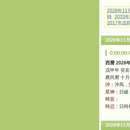
2028年1
時
2033
2017年吉
2028年11
0:00:0
西曆 2028
戊申年 癸亥
農民曆 十月十四
沖：
沖馬，
星神：
日破
時宜：
時忌：
日時
2028年11