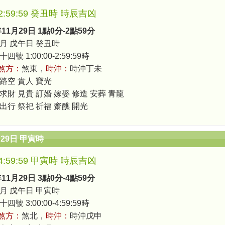
0-2:59:59 癸丑時 時辰吉凶
年11月29日 1點0分-2點59分
月 戊午日 癸丑時
號 1:00:00-2:59:59時
煞方：
煞東，
時沖：
時沖丁未
 路空 貴人 寶光
 求財 見貴 訂婚 嫁娶 修造 安葬 青龍
 出行 祭祀 祈福 齋醮 開光
月29日 甲寅時
0-4:59:59 甲寅時 時辰吉凶
年11月29日 3點0分-4點59分
月 戊午日 甲寅時
號 3:00:00-4:59:59時
煞方：
煞北，
時沖：
時沖戊申