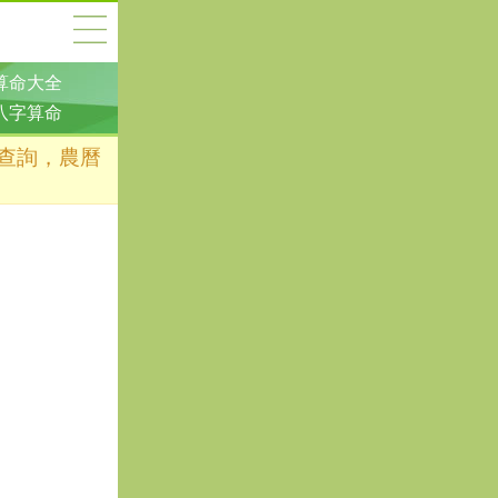
算命大全
八字算命
凶查詢，農曆