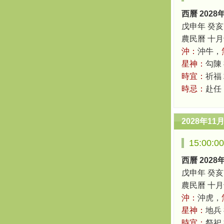
西曆 2028
戊申年 癸亥
農民曆 十月十四
沖：
沖牛，
星神：
勾陳
時宜：
祈福
時忌：
赴任
2028年11
15:00:
西曆 2028
戊申年 癸亥
農民曆 十月十四
沖：
沖虎，
星神：
地兵
時宜：
祭祀 