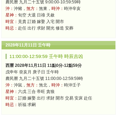
農民曆 九月二十五號 9:00:00-10:59:59時
沖：
沖豬，
煞方：
煞東，
時沖：
時沖辛亥
星神：
旬空 大退 日祿 天赦
時宜：
見貴 訂婚 嫁娶 入宅 開市
時忌：
赴任 出行 求財 開光 修造 安葬
2028年11月11日 壬午時
11:00:00-12:59:59 壬午時 時辰吉凶
西曆 2028年11月11日 11點0分-12點59分
戊申年 癸亥月 庚子日 壬午時
農民曆 九月二十五號 11:00:00-12:59:59時
沖：
沖鼠，
煞方：
煞北，
時沖：
時沖壬子
星神：
六戊 三合 帝旺 貪狼
時宜：
訂婚 嫁娶 出行 求財 開市 交易 安床 赴任
時忌：
祈福 求嗣