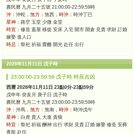
農民曆 九月二十五號 21:00:00-22:59:59時
沖：
沖蛇，
煞方：
煞西，
時沖：
時沖丁巳
星神：
路空 玉堂 少微 金堂
時宜：
修造 蓋屋 移徙 安床 入宅 開市 開倉 見貴 求財 訂婚
嫁娶 進人口
時忌：
祭祀 祈福 齋醮 開光 赴任 出行
2028年11月11日 戊子時
23:00:00-23:59:59 戊子時 時辰吉凶
西曆 2028年11月11日 23點0分-23點59分
戊申年 癸亥月 庚子日 戊子時
農民曆 九月二十五號 23:00:00-23:59:59時
沖：
沖馬，
煞方：
煞南，
時沖：
時沖戊午
星神：
白虎 貴人 大進 貪狼
時宜：
祭祀 祈福 酬神 出行 求財 見貴 訂婚 嫁娶 修造 安葬
青龍 赴任