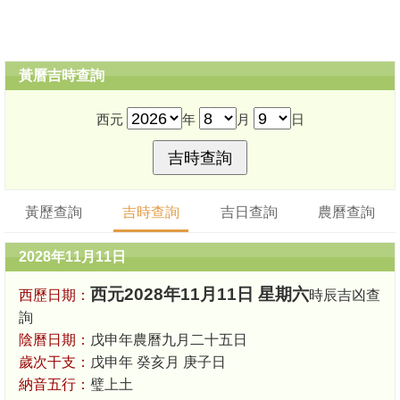
黃曆吉時查詢
西元
年
月
日
黃歷查詢
吉時查詢
吉日查詢
農曆查詢
2028年11月11日
西元2028年11月11日 星期六
西歷日期：
時辰吉凶查
詢
陰曆日期：
戊申年農曆九月二十五日
歲次干支：
戊申年 癸亥月 庚子日
納音五行：
璧上土