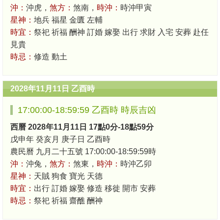
沖：
沖虎，
煞方：
煞南，
時沖：
時沖甲寅
星神：
地兵 福星 金匱 左輔
時宜：
祭祀 祈福 酬神 訂婚 嫁娶 出行 求財 入宅 安葬 赴任
見貴
時忌：
修造 動土
2028年11月11日 乙酉時
17:00:00-18:59:59 乙酉時 時辰吉凶
西曆 2028年11月11日 17點0分-18點59分
戊申年 癸亥月 庚子日 乙酉時
農民曆 九月二十五號 17:00:00-18:59:59時
沖：
沖兔，
煞方：
煞東，
時沖：
時沖乙卯
星神：
天賊 狗食 寶光 天德
時宜：
出行 訂婚 嫁娶 修造 移徙 開市 安葬
時忌：
祭祀 祈福 齋醮 酬神