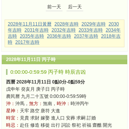
前一天
后一天
2028年11月11日黃曆
2028年吉時
2029年吉時
2030
年吉時
2031年吉時
2032年吉時
2033年吉時
2034年
吉時
2035年吉時
2036年吉時
2037年吉時
2018年吉
時
2017年吉時
2028年11月11日 丙子時
0:00:00-0:59:59 丙子時 時辰吉凶
西曆 2028年11月11日 0點0分-0點59分
戊申年 癸亥月 庚子日 丙子時
農民曆 九月二十五號 0:00:00-0:59:59時
沖：
沖馬，
煞方：
煞南，
時沖：
時沖丙午
星神：
天牢 路空 唐符 大進
時宜：
見貴 求財 嫁娶 進人口 安葬 求嗣 訂婚
時忌：
赴任 修造 移徙 出行 詞訟 祭祀 祈福 齋醮 開光