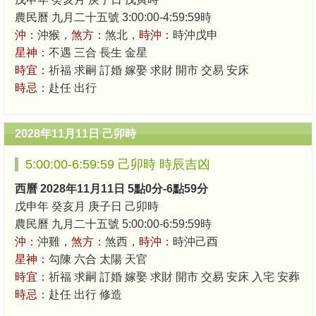
農民曆 九月二十五號 3:00:00-4:59:59時
沖：
沖猴，
煞方：
煞北，
時沖：
時沖戊申
星神：
不遇 三合 長生 金星
時宜：
祈福 求嗣 訂婚 嫁娶 求財 開市 交易 安床
時忌：
赴任 出行
2028年11月11日 己卯時
5:00:00-6:59:59 己卯時 時辰吉凶
西曆 2028年11月11日 5點0分-6點59分
戊申年 癸亥月 庚子日 己卯時
農民曆 九月二十五號 5:00:00-6:59:59時
沖：
沖雞，
煞方：
煞西，
時沖：
時沖己酉
星神：
勾陳 六合 太陽 天官
時宜：
祈福 求嗣 訂婚 嫁娶 求財 開市 交易 安床 入宅 安葬
時忌：
赴任 出行 修造