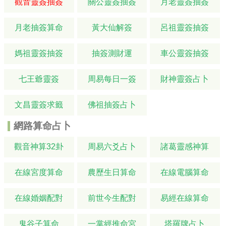
觀音靈簽抽簽
關公靈簽抽簽
月老靈簽抽簽
月老抽簽算命
黃大仙解簽
呂祖靈簽抽簽
媽祖靈簽抽簽
抽簽測財運
車公靈簽抽簽
七王爺靈簽
周易每日一簽
財神靈簽占卜
文昌靈簽求籤
佛祖抽簽占卜
網路算命占卜
觀音神算32卦
周易六爻占卜
諸葛靈感神算
在線宮度算命
農歷生日算命
在線電腦算命
在線婚姻配對
前世今生配對
易經在線算命
鬼谷子算命
一掌經推命宮
塔羅牌占卜