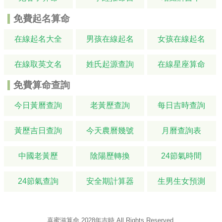
免費起名算命
在線起名大全
男孩在線起名
女孩在線起名
在線取英文名
姓氏起源查詢
在線星座算命
免費算命查詢
今日黃曆查詢
老黃歷查詢
每日吉時查詢
黃歷吉日查詢
今天農曆幾號
月曆查詢表
中國老黃歷
陰陽歷轉換
24節氣時間
24節氣查詢
安全期計算器
生男生女預測
喜蜜滋算命
2028年吉時
All Rights Reserved.