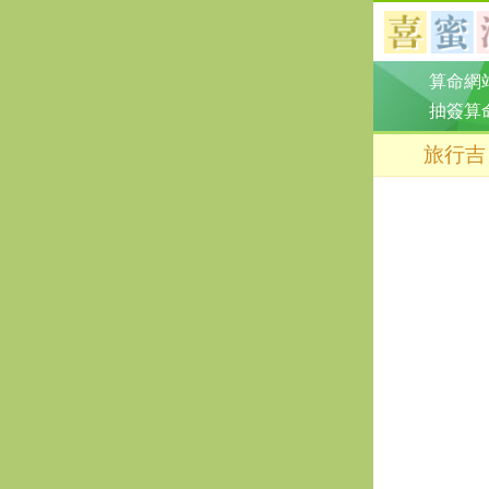
算命網
抽簽算
旅行吉