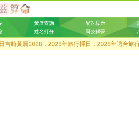
站
黃曆查詢
配對算命
命
姓名打分
周公解夢
日吉時黃曆2028，2028年旅行擇日，2028年適合旅