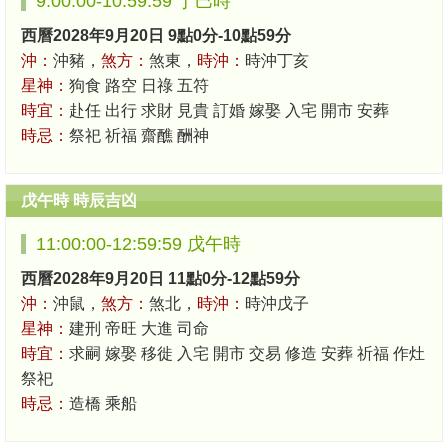
9:00:00-10:59:59 丁巳時
西曆2028年9月20日 9點0分-10點59分
沖：
沖豬，
煞方：
煞東，
時沖：
時沖丁亥
星神：
狗食 路空 日祿 五符
時宜：
赴任 出行 求財 見貴 訂婚 嫁娶 入宅 開市 安葬
時忌：
祭祀 祈福 齋醮 酬神
戊午時 時辰吉凶
11:00:00-12:59:59 戊午時
西曆2028年9月20日 11點0分-12點59分
沖：
沖鼠，
煞方：
煞北，
時沖：
時沖戊子
星神：
建刑 帝旺 大進 司命
時宜：
求嗣 嫁娶 移徙 入宅 開市 交易 修造 安葬 祈福 作灶
祭祀
時忌：
造橋 乘船