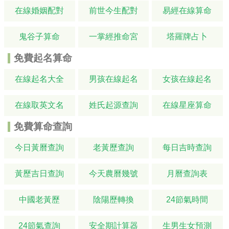
在線婚姻配對
前世今生配對
易經在線算命
鬼谷子算命
一掌經推命宮
塔羅牌占卜
免費起名算命
在線起名大全
男孩在線起名
女孩在線起名
在線取英文名
姓氏起源查詢
在線星座算命
免費算命查詢
今日黃曆查詢
老黃歷查詢
每日吉時查詢
黃歷吉日查詢
今天農曆幾號
月曆查詢表
中國老黃歷
陰陽歷轉換
24節氣時間
24節氣查詢
安全期計算器
生男生女預測