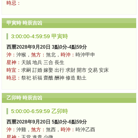
時忌：
甲寅時 時辰吉凶
3:00:00-4:59:59 甲寅時
西曆2028年9月20日 3點0分-4點59分
沖：
沖猴，
煞方：
煞北，
時沖：
時沖甲申
星神：
天賊 地兵 三合 長生
時宜：
求嗣 訂婚 嫁娶 出行 求財 開市 交易 安床
時忌：
祭祀 祈福 齋醮 酬神 修造 動土
乙卯時 時辰吉凶
5:00:00-6:59:59 乙卯時
西曆2028年9月20日 5點0分-6點59分
沖：
沖雞，
煞方：
煞西，
時沖：
時沖乙酉
星神：
玉堂 進貴 少微