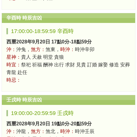
辛酉時 時辰吉凶
17:00:00-18:59:59 辛酉時
西曆2028年9月20日 17點0分-18點59分
沖：
沖兔，
煞方：
煞東，
時沖：
時沖辛卯
星神：
貴人 天赦 明堂 貪狼
時宜：
祭祀 祈福 酬神 出行 求財 見貴 訂婚 嫁娶 修造 安葬
青龍 赴任
時忌：
壬戌時 時辰吉凶
19:00:00-20:59:59 壬戌時
西曆2028年9月20日 19點0分-20點59分
沖：
沖龍，
煞方：
煞北，
時沖：
時沖壬辰