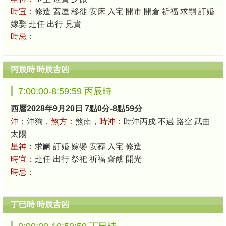
時宜：
修造 蓋屋 移徙 安床 入宅 開市 開倉 祈福 求嗣 訂婚
嫁娶 赴任 出行 見貴
時忌：
丙辰時 時辰吉凶
7:00:00-8:59:59 丙辰時
西曆2028年9月20日 7點0分-8點59分
沖：
沖狗，
煞方：
煞南，
時沖：
時沖丙戍 不遇 路空 武曲
太陽
星神：
求嗣 訂婚 嫁娶 安葬 入宅 修造
時宜：
赴任 出行 祭祀 祈福 齋醮 開光
時忌：
丁巳時 時辰吉凶