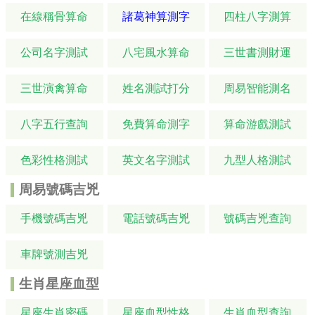
在線稱骨算命
諸葛神算測字
四柱八字測算
公司名字測試
八宅風水算命
三世書測財運
三世演禽算命
姓名測試打分
周易智能測名
八字五行查詢
免費算命測字
算命游戲測試
色彩性格測試
英文名字測試
九型人格測試
周易號碼吉兇
手機號碼吉兇
電話號碼吉兇
號碼吉兇查詢
車牌號測吉兇
生肖星座血型
星座生肖密碼
星座血型性格
生肖血型查詢