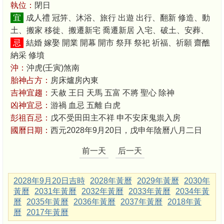
執位：
閉日
宜
成人禮 冠笄、沐浴、旅行 出遊 出行、翻新 修造、動
土、搬家 移徙、搬遷新宅 喬遷新居 入宅、破土、安葬、
忌
結婚 嫁娶 開業 開幕 開市 祭拜 祭祀 祈福、祈願 齋醮
納采 修墳
沖：
沖虎(壬寅)煞南
胎神占方：
房床爐房內東
吉神宜趨：
天赦 王日 天馬 五富 不將 聖心 除神
凶神宜忌：
游禍 血忌 五離 白虎
彭祖百忌：
戊不受田田主不祥 申不安床鬼祟入房
國曆日期：
西元2028年9月20日，戊申年陰曆八月二日
前一天
后一天
2028年9月20日吉時
2028年黃曆
2029年黃曆
2030年
黃曆
2031年黃曆
2032年黃曆
2033年黃曆
2034年黃
曆
2035年黃曆
2036年黃曆
2037年黃曆
2018年黃
曆
2017年黃曆