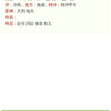
沖：
沖馬，
煞方：
煞南，
時沖：
時沖甲午
星神：
天刑 地兵
時宜：
時忌：
赴任 詞訟 修造 動土