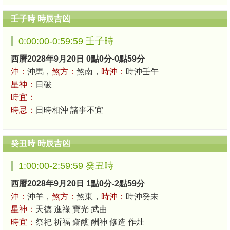
壬子時 時辰吉凶
0:00:00-0:59:59 壬子時
西曆2028年9月20日 0點0分-0點59分
沖：
沖馬，
煞方：
煞南，
時沖：
時沖壬午
星神：
日破
時宜：
時忌：
日時相沖 諸事不宜
癸丑時 時辰吉凶
1:00:00-2:59:59 癸丑時
西曆2028年9月20日 1點0分-2點59分
沖：
沖羊，
煞方：
煞東，
時沖：
時沖癸未
星神：
天德 進祿 寶光 武曲
時宜：
祭祀 祈福 齋醮 酬神 修造 作灶