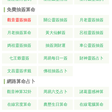
免費抽簽算命
觀音靈簽抽簽
關公靈簽抽簽
月老靈簽抽簽
月老抽簽算命
黃大仙解簽
呂祖靈簽抽簽
媽祖靈簽抽簽
抽簽測財運
車公靈簽抽簽
七王爺靈簽
周易每日一簽
財神靈簽占卜
文昌靈簽求籤
佛祖抽簽占卜
網路算命占卜
觀音神算32卦
周易六爻占卜
諸葛靈感神算
在線宮度算命
農歷生日算命
在線電腦算命