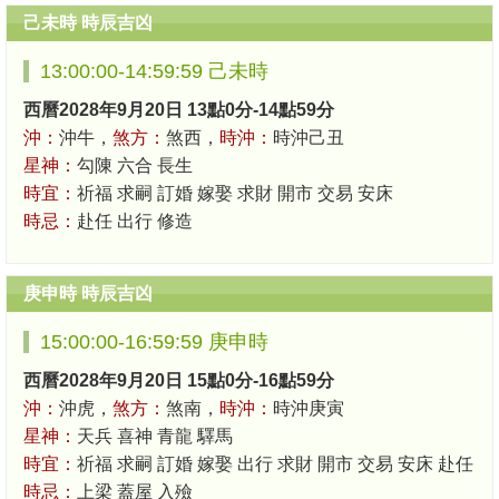
己未時 時辰吉凶
13:00:00-14:59:59 己未時
西曆2028年9月20日 13點0分-14點59分
沖：
沖牛，
煞方：
煞西，
時沖：
時沖己丑
星神：
勾陳 六合 長生
時宜：
祈福 求嗣 訂婚 嫁娶 求財 開市 交易 安床
時忌：
赴任 出行 修造
庚申時 時辰吉凶
15:00:00-16:59:59 庚申時
西曆2028年9月20日 15點0分-16點59分
沖：
沖虎，
煞方：
煞南，
時沖：
時沖庚寅
星神：
天兵 喜神 青龍 驛馬
時宜：
祈福 求嗣 訂婚 嫁娶 出行 求財 開市 交易 安床 赴任
時忌：
上梁 蓋屋 入殮