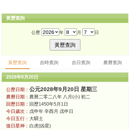
黃歷查詢
公歷
年
月
日
黃歷查詢
吉時查詢
吉日查詢
農曆查詢
2028年9月20日
公元2028年9月20日 星期三
公歷日期：
農曆日期：
農曆二零二八年 八月(小) 初二
回歷日期：
回歷1450年5月1日
今日歲次：
戊申年 辛酉月 戊申日
今日五行：
大驛土
值日星神：
白虎(凶星)