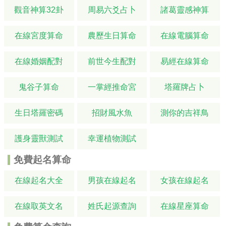
觀音神算32卦
周易六爻占卜
諸葛靈感神算
在線宮度算命
農歷生日算命
在線電腦算命
在線婚姻配對
前世今生配對
易經在線算命
鬼谷子算命
一掌經推命宮
塔羅牌占卜
生日塔羅密碼
招財風水魚
測你的吉祥鳥
護身靈獸測試
幸運植物測試
免費起名算命
在線起名大全
男孩在線起名
女孩在線起名
在線取英文名
姓氏起源查詢
在線星座算命