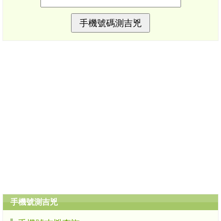
手機號測吉兇