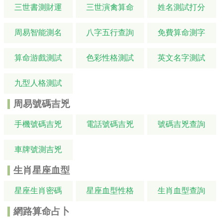
三世書測財運
三世演禽算命
姓名測試打分
周易智能測名
八字五行查詢
免費算命測字
算命游戲測試
色彩性格測試
英文名字測試
九型人格測試
周易號碼吉兇
手機號碼吉兇
電話號碼吉兇
號碼吉兇查詢
車牌號測吉兇
生肖星座血型
星座生肖密碼
星座血型性格
生肖血型查詢
網路算命占卜