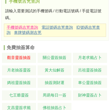
手機號吉兇查詢
請輸入需要測試的手機號碼 / 行動電話號碼 / 手提電話號
碼。
手機號碼吉兇查詢
電話號碼吉兇查詢
ID號碼吉兇查
詢
車牌號碼測吉兇
免費抽簽算命
觀音靈簽抽簽
關公靈簽抽簽
月老求籤占卜
月老抽簽靈簽
黃大仙解簽
呂祖靈簽抽簽
媽祖靈簽抽簽
抽簽測財運
車公靈簽抽簽
七王爺靈簽
周易每日一簽
財神靈簽占卜
文昌靈簽求籤
佛祖抽簽占卜