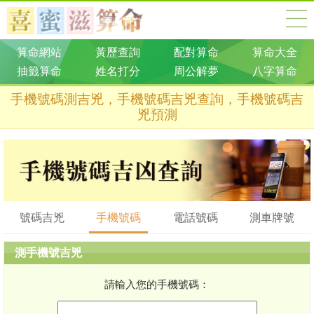
算命網站
黃歷查詢
配對算命
算命大全
抽籤算命
姓名打分
周公解夢
八字算命
手機號碼測吉兇，手機號碼吉兇查詢，手機號碼吉
兇預測
號碼吉兇
手機號碼
電話號碼
測車牌號
測手機號吉兇
請輸入您的手機號碼：