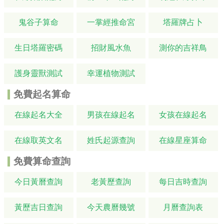
鬼谷子算命
一掌經推命宮
塔羅牌占卜
生日塔羅密碼
招財風水魚
測你的吉祥鳥
護身靈獸測試
幸運植物測試
免費起名算命
在線起名大全
男孩在線起名
女孩在線起名
在線取英文名
姓氏起源查詢
在線星座算命
免費算命查詢
今日黃曆查詢
老黃歷查詢
每日吉時查詢
黃歷吉日查詢
今天農曆幾號
月曆查詢表