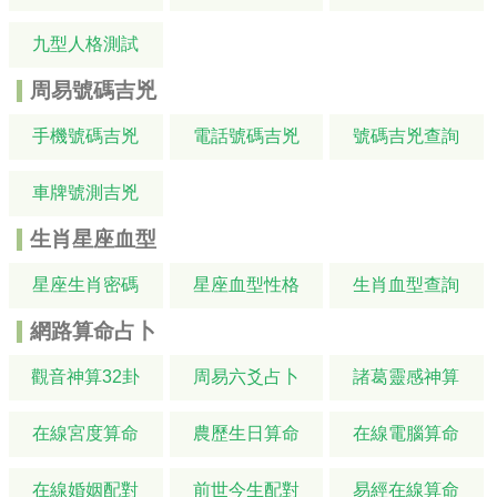
九型人格測試
周易號碼吉兇
手機號碼吉兇
電話號碼吉兇
號碼吉兇查詢
車牌號測吉兇
生肖星座血型
星座生肖密碼
星座血型性格
生肖血型查詢
網路算命占卜
觀音神算32卦
周易六爻占卜
諸葛靈感神算
在線宮度算命
農歷生日算命
在線電腦算命
在線婚姻配對
前世今生配對
易經在線算命