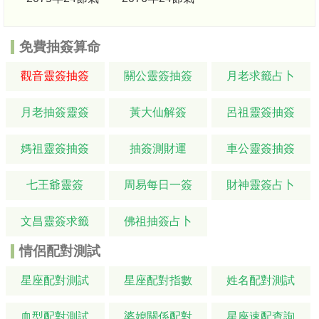
免費抽簽算命
觀音靈簽抽簽
關公靈簽抽簽
月老求籤占卜
月老抽簽靈簽
黃大仙解簽
呂祖靈簽抽簽
媽祖靈簽抽簽
抽簽測財運
車公靈簽抽簽
七王爺靈簽
周易每日一簽
財神靈簽占卜
文昌靈簽求籤
佛祖抽簽占卜
情侶配對測試
星座配對測試
星座配對指數
姓名配對測試
血型配對測試
婆媳關係配對
星座速配查詢