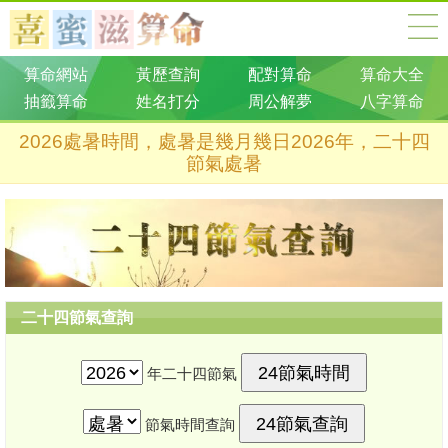
算命網站
黃歷查詢
配對算命
算命大全
抽籤算命
姓名打分
周公解夢
八字算命
2026處暑時間，處暑是幾月幾日2026年，二十四
節氣處暑
二十四節氣查詢
年二十四節氣
節氣時間查詢