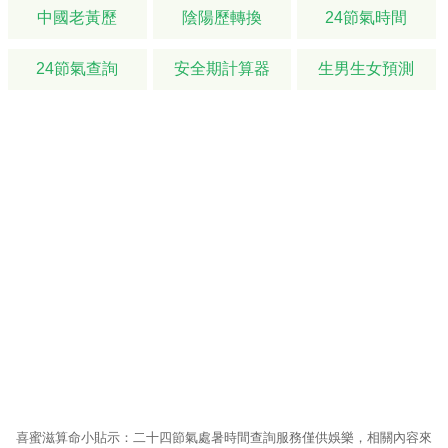
中國老黃歷
陰陽歷轉換
24節氣時間
24節氣查詢
安全期計算器
生男生女預測
喜蜜滋算命
小貼示：二十四節氣處暑時間查詢服務僅供娛樂，相關內容來