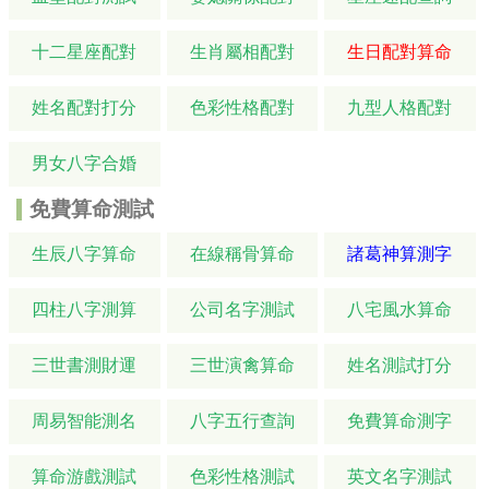
十二星座配對
生肖屬相配對
生日配對算命
姓名配對打分
色彩性格配對
九型人格配對
男女八字合婚
免費算命測試
生辰八字算命
在線稱骨算命
諸葛神算測字
四柱八字測算
公司名字測試
八宅風水算命
三世書測財運
三世演禽算命
姓名測試打分
周易智能測名
八字五行查詢
免費算命測字
算命游戲測試
色彩性格測試
英文名字測試