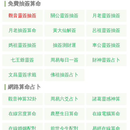
免費抽簽算命
觀音靈簽抽簽
關公靈簽抽簽
月老靈簽抽簽
月老抽簽算命
黃大仙解簽
呂祖靈簽抽簽
媽祖靈簽抽簽
抽簽測財運
車公靈簽抽簽
七王爺靈簽
周易每日一簽
財神靈簽占卜
文昌靈簽求籤
佛祖抽簽占卜
網路算命占卜
觀音神算32卦
周易六爻占卜
諸葛靈感神算
在線宮度算命
農歷生日算命
在線電腦算命
在線婚姻配對
前世今生配對
易經在線算命