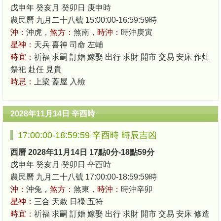
戊申年 癸亥月 癸卯日 庚申時
農民曆 九月二十八號 15:00:00-16:59:59時
沖：
沖虎，
煞方：
煞南，
時沖：
時沖庚寅
星神：
天兵 喜神 司命 左輔
時宜：
祈福 求嗣 訂婚 嫁娶 出行 求財 開市 交易 安床 作灶
祭祀 赴任 見貴
時忌：
上梁 蓋屋 入殮
2028年11月14日 辛酉時
17:00:00-18:59:59 辛酉時 時辰吉凶
西曆 2028年11月14日 17點0分-18點59分
戊申年 癸亥月 癸卯日 辛酉時
農民曆 九月二十八號 17:00:00-18:59:59時
沖：
沖兔，
煞方：
煞東，
時沖：
時沖辛卯
星神：
三合 天赦 日祿 五符
時宜：
祈福 求嗣 訂婚 嫁娶 出行 求財 開市 交易 安床 修造