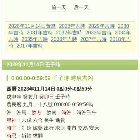
前一天
后一天
2028年11月14日黃曆
2028年吉時
2029年吉時
2030
年吉時
2031年吉時
2032年吉時
2033年吉時
2034年
吉時
2035年吉時
2036年吉時
2037年吉時
2018年吉
時
2017年吉時
2028年11月14日 壬子時
0:00:00-0:59:59 壬子時 時辰吉凶
西曆 2028年11月14日 0點0分-0點59分
戊申年 癸亥月 癸卯日 壬子時
農民曆 九月二十八號 0:00:00-0:59:59時
沖：
沖馬，
煞方：
煞南，
時沖：
時沖壬午
星神：
六戊 六合 長生 進貴
時宜：
訂婚 嫁娶 出行 求財 開市 交易 安床
時忌：
祈福 求嗣