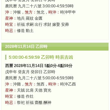
農民曆 九月二十八號 3:00:00-4:59:59時
沖：
沖猴，
煞方：
煞北，
時沖：
時沖甲申
星神：
地兵 羅紋 金匱
時宜：
祈福 求嗣 出行 求財 嫁娶 安葬
時忌：
修造 動土
2028年11月14日 乙卯時
5:00:00-6:59:59 乙卯時 時辰吉凶
西曆 2028年11月14日 5點0分-6點59分
戊申年 癸亥月 癸卯日 乙卯時
農民曆 九月二十八號 5:00:00-6:59:59時
沖：
沖雞，
煞方：
煞西，
時沖：
時沖乙酉
星神：
天賊 比肩 天德 寶光
時宜：
修造 作灶
時忌：
祭祀 祈福 齋醮 酬神