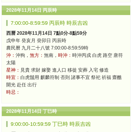
2028年11月14日 丙辰時
7:00:00-8:59:59 丙辰時 時辰吉凶
西曆 2028年11月14日 7點0分-8點59分
戊申年 癸亥月 癸卯日 丙辰時
農民曆 九月二十八號 7:00:00-8:59:59時
沖：
沖狗，
煞方：
煞南，
時沖：
時沖丙戍 白虎 路空 唐符
太陽
星神：
見貴 求財 嫁娶 進人口 移徙 安葬 入宅 修造
時宜：
白虎鬚用 麒麟符制 否則 諸事不宜 祭祀 祈福 齋醮
開光 赴任 出行
時忌：
2028年11月14日 丁巳時
9:00:00-10:59:59 丁巳時 時辰吉凶