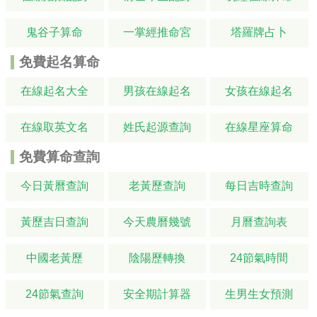
鬼谷子算命
一掌經推命宮
塔羅牌占卜
免費起名算命
在線起名大全
男孩在線起名
女孩在線起名
在線取英文名
姓氏起源查詢
在線星座算命
免費算命查詢
今日黃曆查詢
老黃歷查詢
每日吉時查詢
黃歷吉日查詢
今天農曆幾號
月曆查詢表
中國老黃歷
陰陽歷轉換
24節氣時間
24節氣查詢
安全期計算器
生男生女預測