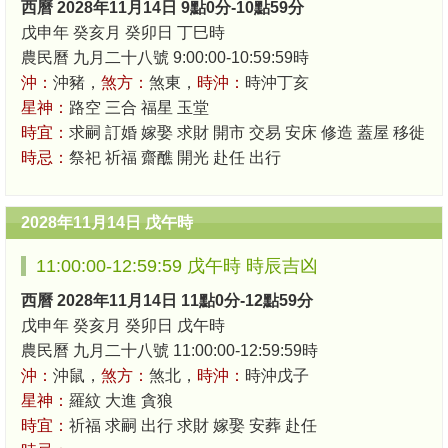
西曆 2028年11月14日 9點0分-10點59分
戊申年 癸亥月 癸卯日 丁巳時
農民曆 九月二十八號 9:00:00-10:59:59時
沖：
沖豬，
煞方：
煞東，
時沖：
時沖丁亥
星神：
路空 三合 福星 玉堂
時宜：
求嗣 訂婚 嫁娶 求財 開市 交易 安床 修造 蓋屋 移徙
時忌：
祭祀 祈福 齋醮 開光 赴任 出行
2028年11月14日 戊午時
11:00:00-12:59:59 戊午時 時辰吉凶
西曆 2028年11月14日 11點0分-12點59分
戊申年 癸亥月 癸卯日 戊午時
農民曆 九月二十八號 11:00:00-12:59:59時
沖：
沖鼠，
煞方：
煞北，
時沖：
時沖戊子
星神：
羅紋 大進 貪狼
時宜：
祈福 求嗣 出行 求財 嫁娶 安葬 赴任