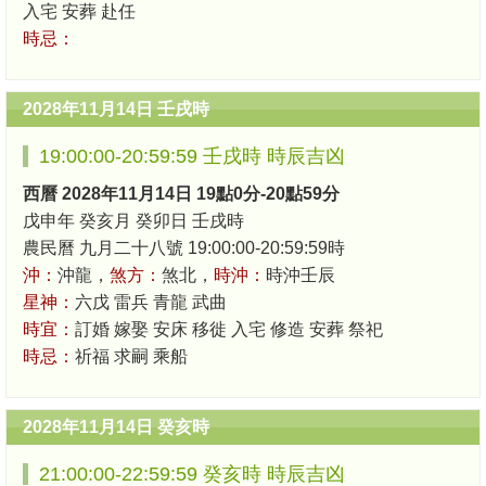
入宅 安葬 赴任
時忌：
2028年11月14日 壬戌時
19:00:00-20:59:59 壬戌時 時辰吉凶
西曆 2028年11月14日 19點0分-20點59分
戊申年 癸亥月 癸卯日 壬戌時
農民曆 九月二十八號 19:00:00-20:59:59時
沖：
沖龍，
煞方：
煞北，
時沖：
時沖壬辰
星神：
六戊 雷兵 青龍 武曲
時宜：
訂婚 嫁娶 安床 移徙 入宅 修造 安葬 祭祀
時忌：
祈福 求嗣 乘船
2028年11月14日 癸亥時
21:00:00-22:59:59 癸亥時 時辰吉凶