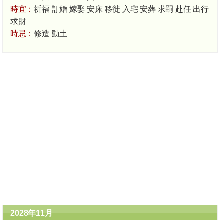
時宜：
祈福 訂婚 嫁娶 安床 移徙 入宅 安葬 求嗣 赴任 出行
求財
時忌：
修造 動土
2028年11月