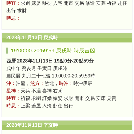
時宜：
求嗣 嫁娶 移徙 入宅 開市 交易 修造 安葬 祈福 赴任
出行 求財
時忌：
2028年11月13日 庚戌時
19:00:00-20:59:59 庚戌時 時辰吉凶
西曆 2028年11月13日 19點0分-20點59分
戊申年 癸亥月 壬寅日 庚戌時
農民曆 九月二十七號 19:00:00-20:59:59時
沖：
沖龍，
煞方：
煞北，
時沖：
時沖庚辰
星神：
天兵 不遇 喜神 右弼
時宜：
祈福 求嗣 訂婚 嫁娶 求財 開市 交易 安床 見貴
時忌：
上梁 蓋屋 入殮 赴任 出行
2028年11月13日 辛亥時