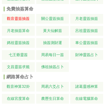
免費抽簽算命
觀音靈簽抽簽
關公靈簽抽簽
月老靈簽抽簽
月老抽簽算命
黃大仙解簽
呂祖靈簽抽簽
媽祖靈簽抽簽
抽簽測財運
車公靈簽抽簽
七王爺靈簽
周易每日一簽
財神靈簽占卜
文昌靈簽求籤
佛祖抽簽占卜
網路算命占卜
觀音神算32卦
周易六爻占卜
諸葛靈感神算
在線宮度算命
農歷生日算命
在線電腦算命