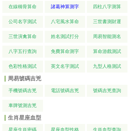
在線稱骨算命
諸葛神算測字
四柱八字測算
公司名字測試
八宅風水算命
三世書測財運
三世演禽算命
姓名測試打分
周易智能測名
八字五行查詢
免費算命測字
算命游戲測試
色彩性格測試
英文名字測試
九型人格測試
周易號碼吉兇
手機號碼吉兇
電話號碼吉兇
號碼吉兇查詢
車牌號測吉兇
生肖星座血型
星座生肖密碼
星座血型性格
生肖血型查詢