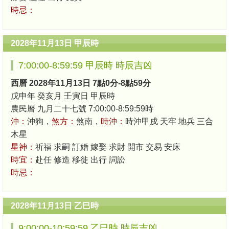
時忌：
2028年11月13日 甲辰時
7:00:00-8:59:59 甲辰時 時辰吉凶
西曆 2028年11月13日 7點0分-8點59分
戊申年 癸亥月 壬寅日 甲辰時
農民曆 九月二十七號 7:00:00-8:59:59時
沖：
沖狗，
煞方：
煞南，
時沖：
時沖甲戍 天牢 地兵 三合
木星
星神：
祈福 求嗣 訂婚 嫁娶 求財 開市 交易 安床
時宜：
赴任 修造 移徙 出行 詞訟
時忌：
2028年11月13日 乙巳時
9:00:00-10:59:59 乙巳時 時辰吉凶