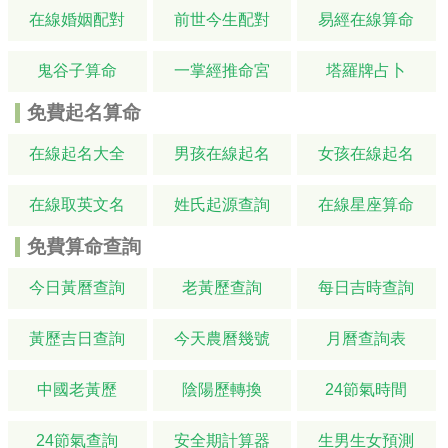
在線婚姻配對
前世今生配對
易經在線算命
鬼谷子算命
一掌經推命宮
塔羅牌占卜
免費起名算命
在線起名大全
男孩在線起名
女孩在線起名
在線取英文名
姓氏起源查詢
在線星座算命
免費算命查詢
今日黃曆查詢
老黃歷查詢
每日吉時查詢
黃歷吉日查詢
今天農曆幾號
月曆查詢表
中國老黃歷
陰陽歷轉換
24節氣時間
24節氣查詢
安全期計算器
生男生女預測