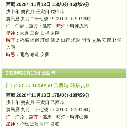
西曆 2028年11月13日 15點0分-16點59分
戊申年 癸亥月 壬寅日 戊申時
農民曆 九月二十七號 15:00:00-16:59:59時
沖：
沖虎，
煞方：
煞南，
時沖：
時沖戊寅
星神：
大退 三合 日祿 太陽
時宜：
祈福 求嗣 訂婚 嫁娶 出行 求財 開市 交易 安床 赴任
入宅
時忌：
開光 修造 安葬
2028年11月13日 己酉時
17:00:00-18:59:59 己酉時 時辰吉凶
西曆 2028年11月13日 17點0分-18點59分
戊申年 癸亥月 壬寅日 己酉時
農民曆 九月二十七號 17:00:00-18:59:59時
沖：
沖兔，
煞方：
煞東，
時沖：
時沖己卯
星神：
帝旺 進貴 明堂 貪狼