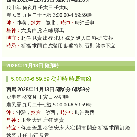
戊申年 癸亥月 壬寅日 壬寅時
農民曆 九月二十七號 3:00:00-4:59:59時
沖：
沖猴，
煞方：
煞北，
時沖：
時沖壬申
星神：
六戊 白虎 左輔 驛馬
時宜：
赴任 見貴 出行 求財 嫁娶 進人口 移徙 安葬
時忌：
祈福 求嗣 白虎鬚用 麒麟符制 否則 諸事不宜
2028年11月13日 癸卯時
5:00:00-6:59:59 癸卯時 時辰吉凶
西曆 2028年11月13日 5點0分-6點59分
戊申年 癸亥月 壬寅日 癸卯時
農民曆 九月二十七號 5:00:00-6:59:59時
沖：
沖雞，
煞方：
煞西，
時沖：
時沖癸酉
星神：
玉堂 大進 唐符 進貴
時宜：
修造 蓋屋 移徙 安床 入宅 開市 開倉 祈福 求嗣 訂婚
嫁娶 赴任 出行 見貴