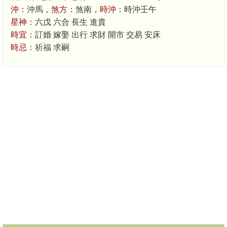
沖：
沖馬，
煞方：
煞南，
時沖：
時沖壬午
星神：
六戊 六合 長生 進貴
時宜：
訂婚 嫁娶 出行 求財 開市 交易 安床
時忌：
祈福 求嗣