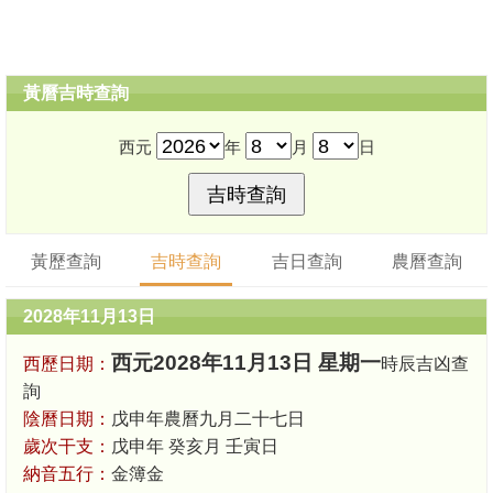
黃曆吉時查詢
西元
年
月
日
黃歷查詢
吉時查詢
吉日查詢
農曆查詢
2028年11月13日
西元2028年11月13日 星期一
西歷日期：
時辰吉凶查
詢
陰曆日期：
戊申年農曆九月二十七日
歲次干支：
戊申年 癸亥月 壬寅日
納音五行：
金簿金