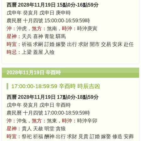
西曆 2028年11月19日 15點0分-16點59分
戊申年 癸亥月 戊申日 庚申時
農民曆 十月四號 15:00:00-16:59:59時
沖：
沖虎，
煞方：
煞南，
時沖：
時沖庚寅
星神：
天兵 喜神 青龍 驛馬
時宜：
祈福 求嗣 訂婚 嫁娶 出行 求財 開市 交易 安床 赴任
時忌：
上梁 蓋屋 入殮
2028年11月19日 辛酉時
17:00:00-18:59:59 辛酉時 時辰吉凶
西曆 2028年11月19日 17點0分-18點59分
戊申年 癸亥月 戊申日 辛酉時
農民曆 十月四號 17:00:00-18:59:59時
沖：
沖兔，
煞方：
煞東，
時沖：
時沖辛卯
星神：
貴人 天赦 明堂 貪狼
時宜：
祭祀 祈福 酬神 出行 求財 見貴 訂婚 嫁娶 修造 安葬