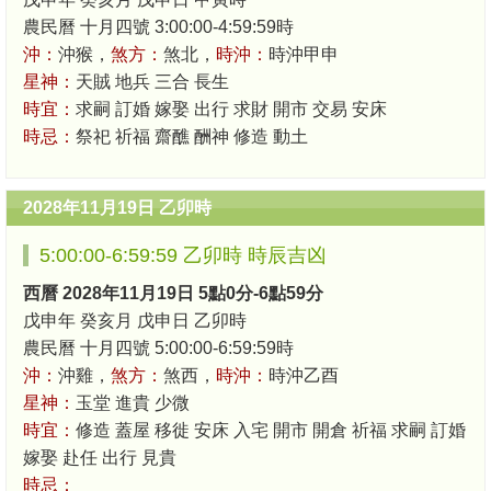
農民曆 十月四號 3:00:00-4:59:59時
沖：
沖猴，
煞方：
煞北，
時沖：
時沖甲申
星神：
天賊 地兵 三合 長生
時宜：
求嗣 訂婚 嫁娶 出行 求財 開市 交易 安床
時忌：
祭祀 祈福 齋醮 酬神 修造 動土
2028年11月19日 乙卯時
5:00:00-6:59:59 乙卯時 時辰吉凶
西曆 2028年11月19日 5點0分-6點59分
戊申年 癸亥月 戊申日 乙卯時
農民曆 十月四號 5:00:00-6:59:59時
沖：
沖雞，
煞方：
煞西，
時沖：
時沖乙酉
星神：
玉堂 進貴 少微
時宜：
修造 蓋屋 移徙 安床 入宅 開市 開倉 祈福 求嗣 訂婚
嫁娶 赴任 出行 見貴
時忌：