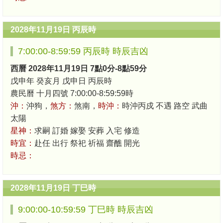
2028年11月19日 丙辰時
7:00:00-8:59:59 丙辰時 時辰吉凶
西曆 2028年11月19日 7點0分-8點59分
戊申年 癸亥月 戊申日 丙辰時
農民曆 十月四號 7:00:00-8:59:59時
沖：
沖狗，
煞方：
煞南，
時沖：
時沖丙戍 不遇 路空 武曲
太陽
星神：
求嗣 訂婚 嫁娶 安葬 入宅 修造
時宜：
赴任 出行 祭祀 祈福 齋醮 開光
時忌：
2028年11月19日 丁巳時
9:00:00-10:59:59 丁巳時 時辰吉凶