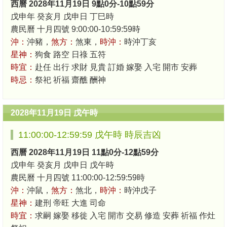
西曆 2028年11月19日 9點0分-10點59分
戊申年 癸亥月 戊申日 丁巳時
農民曆 十月四號 9:00:00-10:59:59時
沖：
沖豬，
煞方：
煞東，
時沖：
時沖丁亥
星神：
狗食 路空 日祿 五符
時宜：
赴任 出行 求財 見貴 訂婚 嫁娶 入宅 開市 安葬
時忌：
祭祀 祈福 齋醮 酬神
2028年11月19日 戊午時
11:00:00-12:59:59 戊午時 時辰吉凶
西曆 2028年11月19日 11點0分-12點59分
戊申年 癸亥月 戊申日 戊午時
農民曆 十月四號 11:00:00-12:59:59時
沖：
沖鼠，
煞方：
煞北，
時沖：
時沖戊子
星神：
建刑 帝旺 大進 司命
時宜：
求嗣 嫁娶 移徙 入宅 開市 交易 修造 安葬 祈福 作灶