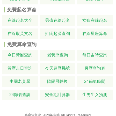
免費起名算命
在線起名大全
男孩在線起名
女孩在線起名
在線取英文名
姓氏起源查詢
在線星座算命
免費算命查詢
今日黃曆查詢
老黃歷查詢
每日吉時查詢
黃歷吉日查詢
今天農曆幾號
月曆查詢表
中國老黃歷
陰陽歷轉換
24節氣時間
24節氣查詢
安全期計算器
生男生女預測
喜蜜滋算命
2028年吉時
All Rights Reserved.