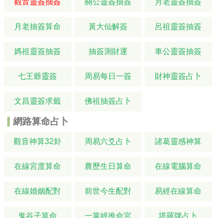
觀音靈簽抽簽
關公靈簽抽簽
月老靈簽抽簽
月老抽簽算命
黃大仙解簽
呂祖靈簽抽簽
媽祖靈簽抽簽
抽簽測財運
車公靈簽抽簽
七王爺靈簽
周易每日一簽
財神靈簽占卜
文昌靈簽求籤
佛祖抽簽占卜
網路算命占卜
觀音神算32卦
周易六爻占卜
諸葛靈感神算
在線宮度算命
農歷生日算命
在線電腦算命
在線婚姻配對
前世今生配對
易經在線算命
鬼谷子算命
一掌經推命宮
塔羅牌占卜