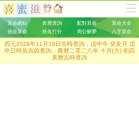
算命網站
黃曆查詢
配對算命
算命大全
抽簽算命
姓名打分
周公解夢
八字算命
西元2028年11月19日吉時查詢，戊申年 癸亥月 戊
申日時辰吉凶查詢，農曆二零二八年 十月(大) 初四
黃曆吉時查詢