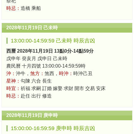
祭祀
時忌：
造橋 乘船
2028年11月19日 己未時
13:00:00-14:59:59 己未時 時辰吉凶
西曆 2028年11月19日 13點0分-14點59分
戊申年 癸亥月 戊申日 己未時
農民曆 十月四號 13:00:00-14:59:59時
沖：
沖牛，
煞方：
煞西，
時沖：
時沖己丑
星神：
勾陳 六合 長生
時宜：
祈福 求嗣 訂婚 嫁娶 求財 開市 交易 安床
時忌：
赴任 出行 修造
2028年11月19日 庚申時
15:00:00-16:59:59 庚申時 時辰吉凶