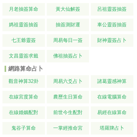
月老抽簽算命
黃大仙解簽
呂祖靈簽抽簽
媽祖靈簽抽簽
抽簽測財運
車公靈簽抽簽
七王爺靈簽
周易每日一簽
財神靈簽占卜
文昌靈簽求籤
佛祖抽簽占卜
網路算命占卜
觀音神算32卦
周易六爻占卜
諸葛靈感神算
在線宮度算命
農歷生日算命
在線電腦算命
在線婚姻配對
前世今生配對
易經在線算命
鬼谷子算命
一掌經推命宮
塔羅牌占卜