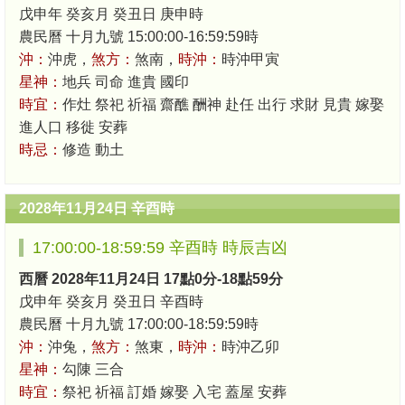
戊申年 癸亥月 癸丑日 庚申時
農民曆 十月九號 15:00:00-16:59:59時
沖：
沖虎，
煞方：
煞南，
時沖：
時沖甲寅
星神：
地兵 司命 進貴 國印
時宜：
作灶 祭祀 祈福 齋醮 酬神 赴任 出行 求財 見貴 嫁娶
進人口 移徙 安葬
時忌：
修造 動土
2028年11月24日 辛酉時
17:00:00-18:59:59 辛酉時 時辰吉凶
西曆 2028年11月24日 17點0分-18點59分
戊申年 癸亥月 癸丑日 辛酉時
農民曆 十月九號 17:00:00-18:59:59時
沖：
沖兔，
煞方：
煞東，
時沖：
時沖乙卯
星神：
勾陳 三合
時宜：
祭祀 祈福 訂婚 嫁娶 入宅 蓋屋 安葬