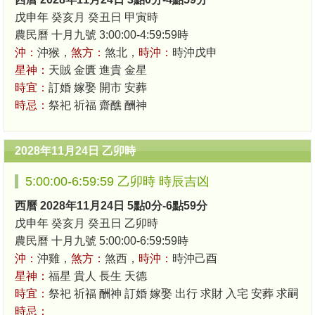
戊申年 癸亥月 癸丑日 甲寅時
農民曆 十月九號 3:00:00-4:59:59時
沖：
沖猴，
煞方：
煞北，
時沖：
時沖戊申
星神：
天賊 金匱 進貴 金星
時宜：
訂婚 嫁娶 開市 安葬
時忌：
祭祀 祈福 齋醮 酬神
2028年11月24日 乙卯時
5:00:00-6:59:59 乙卯時 時辰吉凶
西曆 2028年11月24日 5點0分-6點59分
戊申年 癸亥月 癸丑日 乙卯時
農民曆 十月九號 5:00:00-6:59:59時
沖：
沖雞，
煞方：
煞西，
時沖：
時沖己酉
星神：
福星 貴人 長生 天德
時宜：
祭祀 祈福 酬神 訂婚 嫁娶 出行 求財 入宅 安葬 求嗣
時忌：