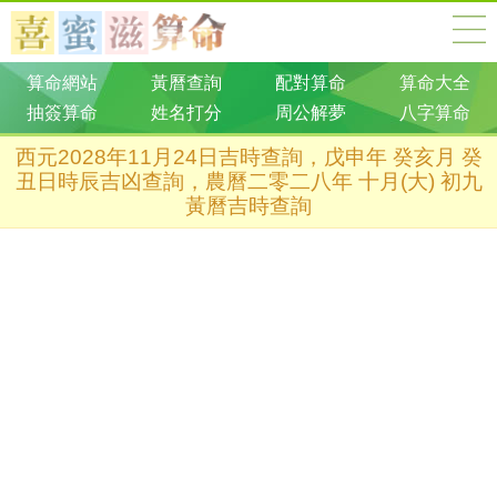
算命網站
黃曆查詢
配對算命
算命大全
抽簽算命
姓名打分
周公解夢
八字算命
西元2028年11月24日吉時查詢，戊申年 癸亥月 癸
丑日時辰吉凶查詢，農曆二零二八年 十月(大) 初九
黃曆吉時查詢