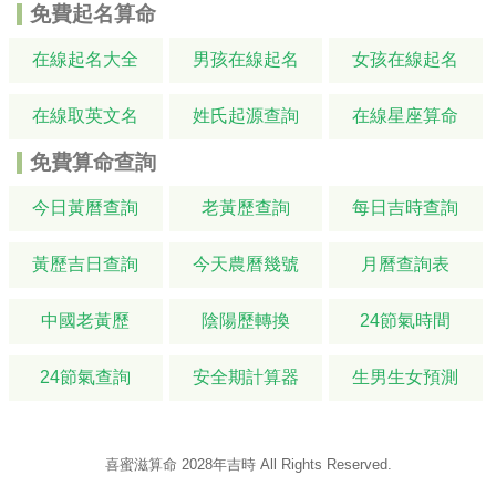
免費起名算命
在線起名大全
男孩在線起名
女孩在線起名
在線取英文名
姓氏起源查詢
在線星座算命
免費算命查詢
今日黃曆查詢
老黃歷查詢
每日吉時查詢
黃歷吉日查詢
今天農曆幾號
月曆查詢表
中國老黃歷
陰陽歷轉換
24節氣時間
24節氣查詢
安全期計算器
生男生女預測
喜蜜滋算命
2028年吉時
All Rights Reserved.