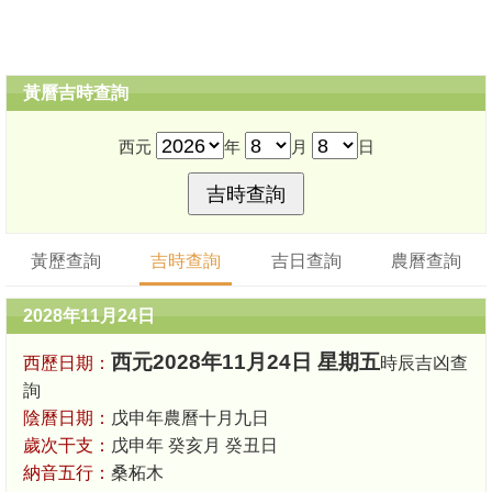
黃曆吉時查詢
西元
年
月
日
黃歷查詢
吉時查詢
吉日查詢
農曆查詢
2028年11月24日
西元2028年11月24日 星期五
西歷日期：
時辰吉凶查
詢
陰曆日期：
戊申年農曆十月九日
歲次干支：
戊申年 癸亥月 癸丑日
納音五行：
桑柘木