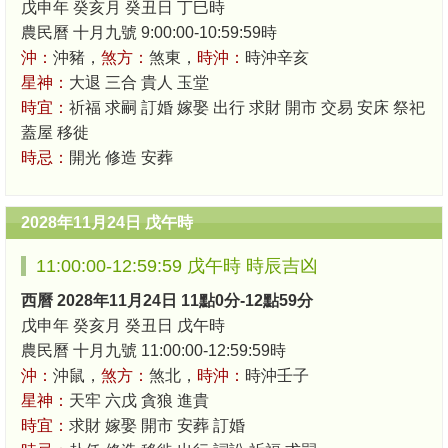
戊申年 癸亥月 癸丑日 丁巳時
農民曆 十月九號 9:00:00-10:59:59時
沖：
沖豬，
煞方：
煞東，
時沖：
時沖辛亥
星神：
大退 三合 貴人 玉堂
時宜：
祈福 求嗣 訂婚 嫁娶 出行 求財 開市 交易 安床 祭祀
蓋屋 移徙
時忌：
開光 修造 安葬
2028年11月24日 戊午時
11:00:00-12:59:59 戊午時 時辰吉凶
西曆 2028年11月24日 11點0分-12點59分
戊申年 癸亥月 癸丑日 戊午時
農民曆 十月九號 11:00:00-12:59:59時
沖：
沖鼠，
煞方：
煞北，
時沖：
時沖壬子
星神：
天牢 六戊 貪狼 進貴
時宜：
求財 嫁娶 開市 安葬 訂婚