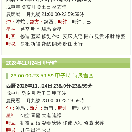
戊申年 癸亥月 癸丑日 癸亥時
農民曆 十月九號 21:00:00-22:59:59時
沖：
沖蛇，
煞方：
煞西，
時沖：
時沖丁巳
星神：
路空 明堂 驛馬 金星
時宜：
修造 蓋屋 移徙 作灶 安床 入宅 開市 見貴 求財 嫁娶
時忌：
祭祀 祈福 齋醮 開光 赴任 出行
2028年11月24日 甲子時
23:00:00-23:59:59 甲子時 時辰吉凶
西曆 2028年11月24日 23點0分-23點59分
戊申年 癸亥月 癸丑日 甲子時
農民曆 十月九號 23:00:00-23:59:59時
沖：
沖馬，
煞方：
煞南，
時沖：
時沖戊午
星神：
旬空 青龍 大進 進祿
時宜：
祈福 訂婚 嫁娶 安床 移徙 入宅 修造 安葬
時忌：
赴任 出行 求財