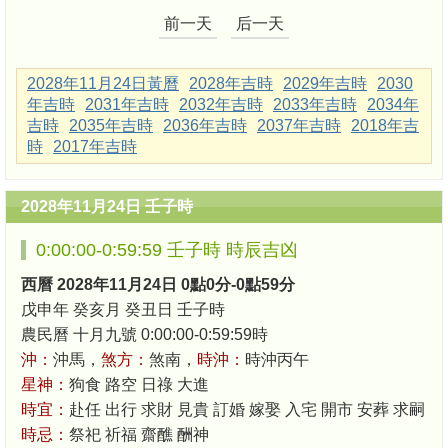
前一天
后一天
2028年11月24日黃曆
2028年吉時
2029年吉時
2030
年吉時
2031年吉時
2032年吉時
2033年吉時
2034年
吉時
2035年吉時
2036年吉時
2037年吉時
2018年吉
時
2017年吉時
2028年11月24日 壬子時
0:00:00-0:59:59 壬子時 時辰吉凶
西曆 2028年11月24日 0點0分-0點59分
戊申年 癸亥月 癸丑日 壬子時
農民曆 十月九號 0:00:00-0:59:59時
沖：
沖馬，
煞方：
煞南，
時沖：
時沖丙午
星神：
狗食 路空 日祿 大進
時宜：
赴任 出行 求財 見貴 訂婚 嫁娶 入宅 開市 安葬 求嗣
時忌：
祭祀 祈福 齋醮 酬神