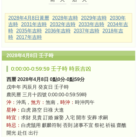
2028年4月8日黃曆
2028年吉時
2029年吉時
2030年
吉時
2031年吉時
2032年吉時
2033年吉時
2034年吉
時
2035年吉時
2036年吉時
2037年吉時
2018年吉
時
2017年吉時
2028年4月8日 壬子時
0:00:00-0:59:59 壬子時 時辰吉凶
西曆 2028年4月8日 0點0分-0點59分
戊申年 丙辰月 癸亥日 壬子時
農民曆 三月十四號 0:00:00-0:59:59時
沖：
沖馬，
煞方：
煞南，
時沖：
時沖丙午
星神：
白虎 路空 日祿 大進
時宜：
求財 見貴 訂婚 嫁娶 入宅 開市 安葬 求嗣
時忌：
白虎鬚用 麒麟符制 否則 諸事不宜 祭祀 祈福 齋醮
開光 赴任 出行