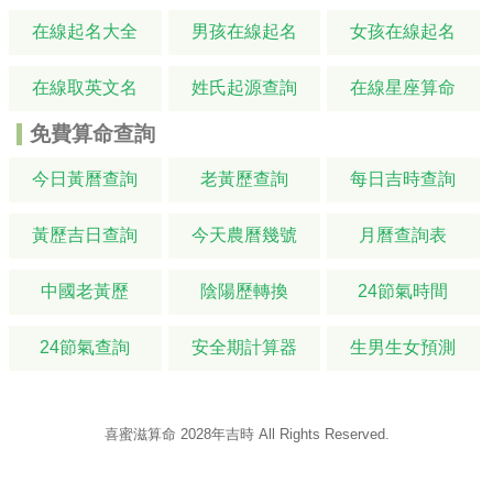
在線起名大全
男孩在線起名
女孩在線起名
在線取英文名
姓氏起源查詢
在線星座算命
免費算命查詢
今日黃曆查詢
老黃歷查詢
每日吉時查詢
黃歷吉日查詢
今天農曆幾號
月曆查詢表
中國老黃歷
陰陽歷轉換
24節氣時間
24節氣查詢
安全期計算器
生男生女預測
喜蜜滋算命
2028年吉時
All Rights Reserved.