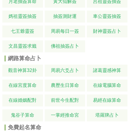
月老抽簽算命
黃大仙解簽
呂祖靈簽抽簽
媽祖靈簽抽簽
抽簽測財運
車公靈簽抽簽
七王爺靈簽
周易每日一簽
財神靈簽占卜
文昌靈簽求籤
佛祖抽簽占卜
網路算命占卜
觀音神算32卦
周易六爻占卜
諸葛靈感神算
在線宮度算命
農歷生日算命
在線電腦算命
在線婚姻配對
前世今生配對
易經在線算命
鬼谷子算命
一掌經推命宮
塔羅牌占卜
免費起名算命