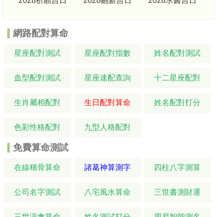
2028祈願吉日
2028翻新吉日
2028求醫吉日
網路配對算命
星座配對測試
星座配對指數
姓名配對測試
血型配對測試
星座速配查詢
十二星座配對
生肖屬相配對
生日配對算命
姓名配對打分
色彩性格配對
九型人格配對
免費算命測試
在線稱骨算命
諸葛神算測字
四柱八字測算
公司名字測試
八宅風水算命
三世書測財運
三世演禽算命
姓名測試打分
周易智能測名