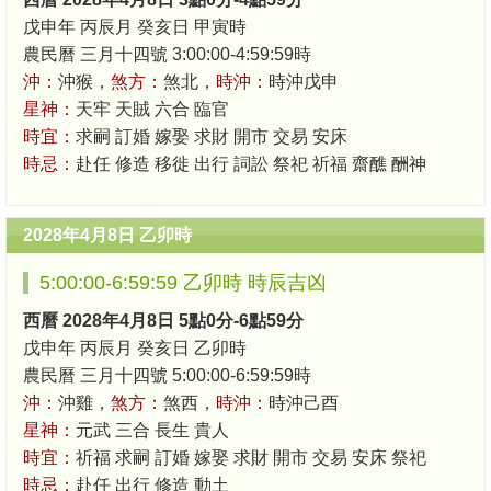
戊申年 丙辰月 癸亥日 甲寅時
農民曆 三月十四號 3:00:00-4:59:59時
沖：
沖猴，
煞方：
煞北，
時沖：
時沖戊申
星神：
天牢 天賊 六合 臨官
時宜：
求嗣 訂婚 嫁娶 求財 開市 交易 安床
時忌：
赴任 修造 移徙 出行 詞訟 祭祀 祈福 齋醮 酬神
2028年4月8日 乙卯時
5:00:00-6:59:59 乙卯時 時辰吉凶
西曆 2028年4月8日 5點0分-6點59分
戊申年 丙辰月 癸亥日 乙卯時
農民曆 三月十四號 5:00:00-6:59:59時
沖：
沖雞，
煞方：
煞西，
時沖：
時沖己酉
星神：
元武 三合 長生 貴人
時宜：
祈福 求嗣 訂婚 嫁娶 求財 開市 交易 安床 祭祀
時忌：
赴任 出行 修造 動土