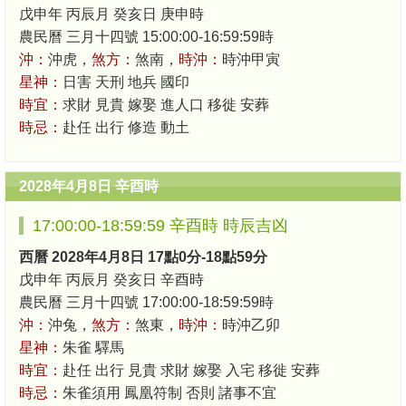
戊申年 丙辰月 癸亥日 庚申時
農民曆 三月十四號 15:00:00-16:59:59時
沖：
沖虎，
煞方：
煞南，
時沖：
時沖甲寅
星神：
日害 天刑 地兵 國印
時宜：
求財 見貴 嫁娶 進人口 移徙 安葬
時忌：
赴任 出行 修造 動土
2028年4月8日 辛酉時
17:00:00-18:59:59 辛酉時 時辰吉凶
西曆 2028年4月8日 17點0分-18點59分
戊申年 丙辰月 癸亥日 辛酉時
農民曆 三月十四號 17:00:00-18:59:59時
沖：
沖兔，
煞方：
煞東，
時沖：
時沖乙卯
星神：
朱雀 驛馬
時宜：
赴任 出行 見貴 求財 嫁娶 入宅 移徙 安葬
時忌：
朱雀須用 鳳凰符制 否則 諸事不宜