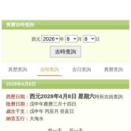
黃曆吉時查詢
西元
年
月
日
黃歷查詢
吉時查詢
吉日查詢
農曆查詢
2028年4月8日
西元2028年4月8日 星期六
西歷日期：
時辰吉凶查詢
陰曆日期：
戊申年農曆三月十四日
歲次干支：
戊申年 丙辰月 癸亥日
納音五行：
大海水
前一天
后一天