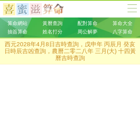
算命網站
黃曆查詢
配對算命
算命大全
抽簽算命
姓名打分
周公解夢
八字算命
西元2028年4月8日吉時查詢，戊申年 丙辰月 癸亥
日時辰吉凶查詢，農曆二零二八年 三月(大) 十四黃
曆吉時查詢