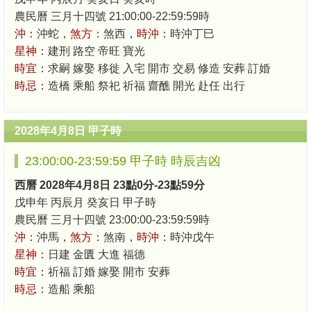
農民曆 三月十四號 21:00:00-22:59:59時
沖：
沖蛇，
煞方：
煞西，
時沖：
時沖丁巳
星神：
建刑 路空 帝旺 寶光
時宜：
求嗣 嫁娶 移徙 入宅 開市 交易 修造 安葬 訂婚
時忌：
造橋 乘船 祭祀 祈福 齋醮 開光 赴任 出行
2028年4月8日 甲子時
23:00:00-23:59:59 甲子時 時辰吉凶
西曆 2028年4月8日 23點0分-23點59分
戊申年 丙辰月 癸亥日 甲子時
農民曆 三月十四號 23:00:00-23:59:59時
沖：
沖馬，
煞方：
煞南，
時沖：
時沖戊午
星神：
日建 金匱 大進 福德
時宜：
祈福 訂婚 嫁娶 開市 安葬
時忌：
造船 乘船