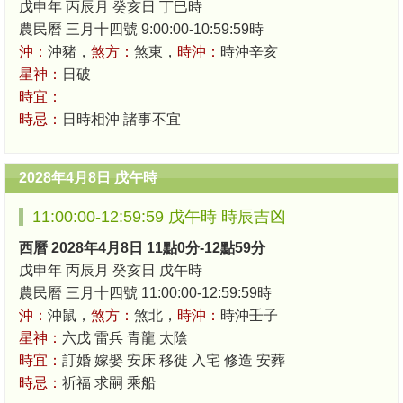
戊申年 丙辰月 癸亥日 丁巳時
農民曆 三月十四號 9:00:00-10:59:59時
沖：
沖豬，
煞方：
煞東，
時沖：
時沖辛亥
星神：
日破
時宜：
時忌：
日時相沖 諸事不宜
2028年4月8日 戊午時
11:00:00-12:59:59 戊午時 時辰吉凶
西曆 2028年4月8日 11點0分-12點59分
戊申年 丙辰月 癸亥日 戊午時
農民曆 三月十四號 11:00:00-12:59:59時
沖：
沖鼠，
煞方：
煞北，
時沖：
時沖壬子
星神：
六戊 雷兵 青龍 太陰
時宜：
訂婚 嫁娶 安床 移徙 入宅 修造 安葬
時忌：
祈福 求嗣 乘船