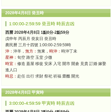
2028年4月8日 癸丑時
1:00:00-2:59:59 癸丑時 時辰吉凶
西曆 2028年4月8日 1點0分-2點59分
戊申年 丙辰月 癸亥日 癸丑時
農民曆 三月十四號 1:00:00-2:59:59時
沖：
沖羊，
煞方：
煞東，
時沖：
時沖丁未
星神：
旬空 路空 玉堂 少微
時宜：
修造 蓋屋 移徙 安床 入宅 開市 開倉 見貴 訂婚 嫁娶
進人口
時忌：
赴任 出行 求財 祭祀 祈福 齋醮 開光
2028年4月8日 甲寅時
3:00:00-4:59:59 甲寅時 時辰吉凶
西曆 2028年4月8日 3點0分-4點59分