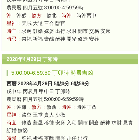
農民曆 四月五號 3:00:00-4:59:59時
沖：
沖猴，
煞方：
煞北，
時沖：
時沖丙申
星神：
天賊 大退 三合 臨官
時宜：
求嗣 訂婚 嫁娶 出行 求財 開市 交易 安床
時忌：
祭祀 祈福 齋醮 酬神 開光 修造 安葬
2028年4月29日 丁卯時
5:00:00-6:59:59 丁卯時 時辰吉凶
西曆 2028年4月29日 5點0分-6點59分
戊申年 丙辰月 甲申日 丁卯時
農民曆 四月五號 5:00:00-6:59:59時
沖：
沖雞，
煞方：
煞西，
時沖：
時沖丁酉
星神：
路空 玉堂 貴人 少微
時宜：
修造 蓋屋 移徙 安床 入宅 開市 開倉 酬神 求財 見貴
訂婚 嫁娶
時忌：
祭祀 祈福 齋醮 開光 赴任 出行