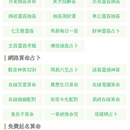
月老抽簽算命
黃大仙解簽
呂祖靈簽抽簽
媽祖靈簽抽簽
抽簽測財運
車公靈簽抽簽
七王爺靈簽
周易每日一簽
財神靈簽占卜
文昌靈簽求籤
佛祖抽簽占卜
網路算命占卜
觀音神算32卦
周易六爻占卜
諸葛靈感神算
在線宮度算命
農歷生日算命
在線電腦算命
在線婚姻配對
前世今生配對
易經在線算命
鬼谷子算命
一掌經推命宮
塔羅牌占卜
免費起名算命