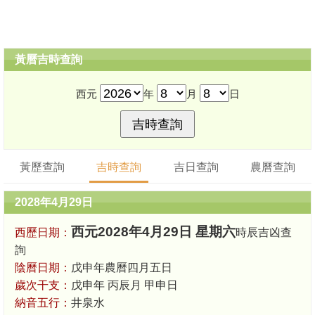
黃曆吉時查詢
西元
年
月
日
黃歷查詢
吉時查詢
吉日查詢
農曆查詢
2028年4月29日
西元2028年4月29日 星期六
西歷日期：
時辰吉凶查
詢
陰曆日期：
戊申年農曆四月五日
歲次干支：
戊申年 丙辰月 甲申日
納音五行：
井泉水