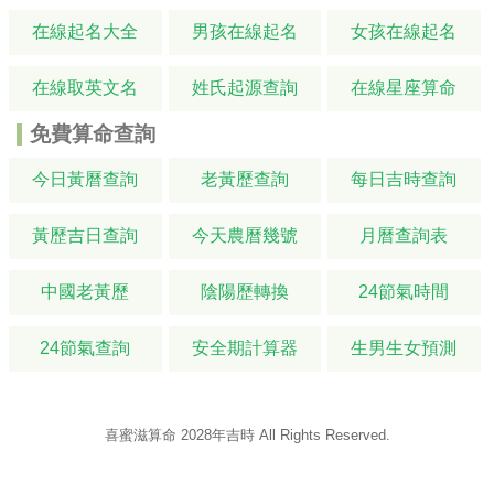
在線起名大全
男孩在線起名
女孩在線起名
在線取英文名
姓氏起源查詢
在線星座算命
免費算命查詢
今日黃曆查詢
老黃歷查詢
每日吉時查詢
黃歷吉日查詢
今天農曆幾號
月曆查詢表
中國老黃歷
陰陽歷轉換
24節氣時間
24節氣查詢
安全期計算器
生男生女預測
喜蜜滋算命
2028年吉時
All Rights Reserved.