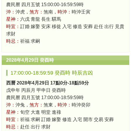
農民曆 四月五號 15:00:00-16:59:59時
沖：
沖虎，
煞方：
煞南，
時沖：
時沖壬寅
星神：
六戊 青龍 長生 驛馬
時宜：
訂婚 嫁娶 安床 移徙 入宅 修造 安葬 赴任 出行 見貴
求財
時忌：
祈福 求嗣
2028年4月29日 癸酉時
17:00:00-18:59:59 癸酉時 時辰吉凶
西曆 2028年4月29日 17點0分-18點59分
戊申年 丙辰月 甲申日 癸酉時
農民曆 四月五號 17:00:00-18:59:59時
沖：
沖兔，
煞方：
煞東，
時沖：
時沖癸卯
星神：
旬空 大進 明堂 進祿
時宜：
祈福 求嗣 訂婚 嫁娶 修造 入宅 開市 交易 安葬
時忌：
赴任 出行 求財