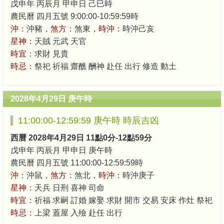
戊申年 丙辰月 甲申日 己巳時
農民曆 四月五號 9:00:00-10:59:59時
沖：
沖豬，
煞方：
煞東，
時沖：
時沖己亥
星神：
天賊 元武 天官
時宜：
求財 見貴
時忌：
祭祀 祈福 齋醮 酬神 赴任 出行 修造 動土
2028年4月29日 庚午時
11:00:00-12:59:59 庚午時 時辰吉凶
西曆 2028年4月29日 11點0分-12點59分
戊申年 丙辰月 甲申日 庚午時
農民曆 四月五號 11:00:00-12:59:59時
沖：
沖鼠，
煞方：
煞北，
時沖：
時沖庚子
星神：
天兵 日刑 喜神 司命
時宜：
祈福 求嗣 訂婚 嫁娶 求財 開市 交易 安床 作灶 祭祀
時忌：
上梁 蓋屋 入殮 赴任 出行