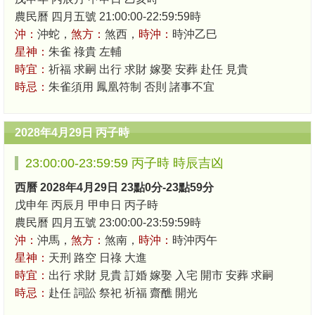
農民曆 四月五號 21:00:00-22:59:59時
沖：
沖蛇，
煞方：
煞西，
時沖：
時沖乙巳
星神：
朱雀 祿貴 左輔
時宜：
祈福 求嗣 出行 求財 嫁娶 安葬 赴任 見貴
時忌：
朱雀須用 鳳凰符制 否則 諸事不宜
2028年4月29日 丙子時
23:00:00-23:59:59 丙子時 時辰吉凶
西曆 2028年4月29日 23點0分-23點59分
戊申年 丙辰月 甲申日 丙子時
農民曆 四月五號 23:00:00-23:59:59時
沖：
沖馬，
煞方：
煞南，
時沖：
時沖丙午
星神：
天刑 路空 日祿 大進
時宜：
出行 求財 見貴 訂婚 嫁娶 入宅 開市 安葬 求嗣
時忌：
赴任 詞訟 祭祀 祈福 齋醮 開光