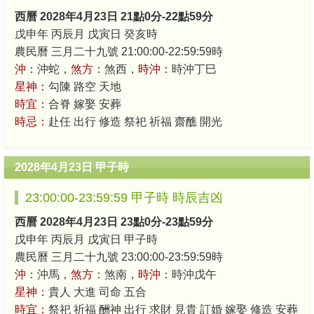
西曆 2028年4月23日 21點0分-22點59分
戊申年 丙辰月 戊寅日 癸亥時
農民曆 三月二十九號 21:00:00-22:59:59時
沖：
沖蛇，
煞方：
煞西，
時沖：
時沖丁巳
星神：
勾陳 路空 天地
時宜：
合脊 嫁娶 安葬
時忌：
赴任 出行 修造 祭祀 祈福 齋醮 開光
2028年4月23日 甲子時
23:00:00-23:59:59 甲子時 時辰吉凶
西曆 2028年4月23日 23點0分-23點59分
戊申年 丙辰月 戊寅日 甲子時
農民曆 三月二十九號 23:00:00-23:59:59時
沖：
沖馬，
煞方：
煞南，
時沖：
時沖戊午
星神：
貴人 大進 司命 五合
時宜：
祭祀 祈福 酬神 出行 求財 見貴 訂婚 嫁娶 修造 安葬