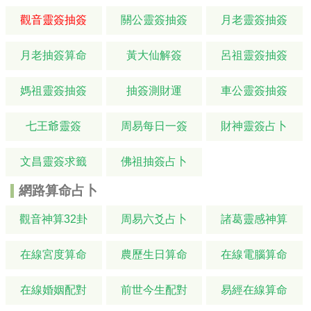
觀音靈簽抽簽
關公靈簽抽簽
月老靈簽抽簽
月老抽簽算命
黃大仙解簽
呂祖靈簽抽簽
媽祖靈簽抽簽
抽簽測財運
車公靈簽抽簽
七王爺靈簽
周易每日一簽
財神靈簽占卜
文昌靈簽求籤
佛祖抽簽占卜
網路算命占卜
觀音神算32卦
周易六爻占卜
諸葛靈感神算
在線宮度算命
農歷生日算命
在線電腦算命
在線婚姻配對
前世今生配對
易經在線算命