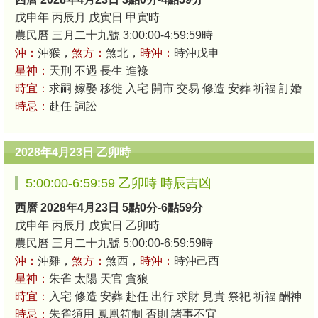
戊申年 丙辰月 戊寅日 甲寅時
農民曆 三月二十九號 3:00:00-4:59:59時
沖：
沖猴，
煞方：
煞北，
時沖：
時沖戊申
星神：
天刑 不遇 長生 進祿
時宜：
求嗣 嫁娶 移徙 入宅 開市 交易 修造 安葬 祈福 訂婚
時忌：
赴任 詞訟
2028年4月23日 乙卯時
5:00:00-6:59:59 乙卯時 時辰吉凶
西曆 2028年4月23日 5點0分-6點59分
戊申年 丙辰月 戊寅日 乙卯時
農民曆 三月二十九號 5:00:00-6:59:59時
沖：
沖雞，
煞方：
煞西，
時沖：
時沖己酉
星神：
朱雀 太陽 天官 貪狼
時宜：
入宅 修造 安葬 赴任 出行 求財 見貴 祭祀 祈福 酬神
時忌：
朱雀須用 鳳凰符制 否則 諸事不宜