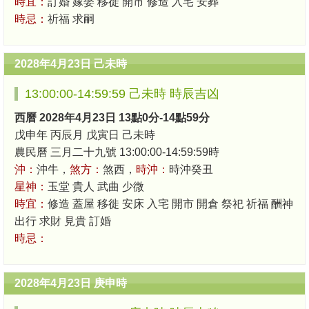
時宜：
訂婚 嫁娶 移徙 開市 修造 入宅 安葬
時忌：
祈福 求嗣
2028年4月23日 己未時
13:00:00-14:59:59 己未時 時辰吉凶
西曆 2028年4月23日 13點0分-14點59分
戊申年 丙辰月 戊寅日 己未時
農民曆 三月二十九號 13:00:00-14:59:59時
沖：
沖牛，
煞方：
煞西，
時沖：
時沖癸丑
星神：
玉堂 貴人 武曲 少微
時宜：
修造 蓋屋 移徙 安床 入宅 開市 開倉 祭祀 祈福 酬神
出行 求財 見貴 訂婚
時忌：
2028年4月23日 庚申時