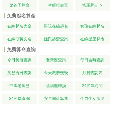
鬼谷子算命
一掌經推命宮
塔羅牌占卜
免費起名算命
在線起名大全
男孩在線起名
女孩在線起名
在線取英文名
姓氏起源查詢
在線星座算命
免費算命查詢
今日黃曆查詢
老黃歷查詢
每日吉時查詢
黃歷吉日查詢
今天農曆幾號
月曆查詢表
中國老黃歷
陰陽歷轉換
24節氣時間
24節氣查詢
安全期計算器
生男生女預測