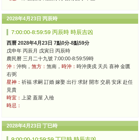
2028年4月23日 丙辰時
7:00:00-8:59:59 丙辰時 時辰吉凶
西曆 2028年4月23日 7點0分-8點59分
戊申年 丙辰月 戊寅日 丙辰時
農民曆 三月二十九號 7:00:00-8:59:59時
沖：
沖狗，
煞方：
煞南，
時沖：
時沖庚戍 天兵 喜神 金匱
右弼
星神：
祈福 求嗣 訂婚 嫁娶 出行 求財 開市 交易 安床 赴任
見貴
時宜：
上梁 蓋屋 入殮
時忌：
2028年4月23日 丁巳時
9:00:00-10:59:59 丁巳時 時辰吉凶