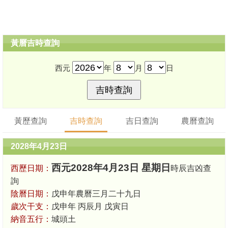
黃曆吉時查詢
西元
年
月
日
黃歷查詢
吉時查詢
吉日查詢
農曆查詢
2028年4月23日
西元2028年4月23日 星期日
西歷日期：
時辰吉凶查
詢
陰曆日期：
戊申年農曆三月二十九日
歲次干支：
戊申年 丙辰月 戊寅日
納音五行：
城頭土