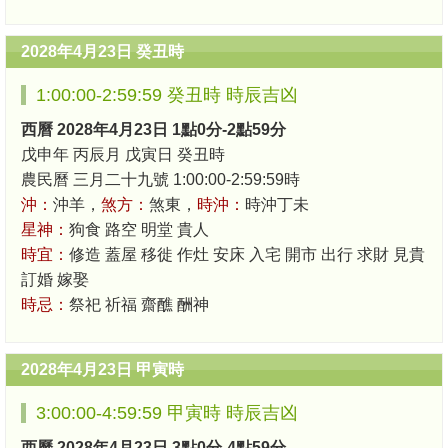
2028年4月23日 癸丑時
1:00:00-2:59:59 癸丑時 時辰吉凶
西曆 2028年4月23日 1點0分-2點59分
戊申年 丙辰月 戊寅日 癸丑時
農民曆 三月二十九號 1:00:00-2:59:59時
沖：
沖羊，
煞方：
煞東，
時沖：
時沖丁未
星神：
狗食 路空 明堂 貴人
時宜：
修造 蓋屋 移徙 作灶 安床 入宅 開市 出行 求財 見貴
訂婚 嫁娶
時忌：
祭祀 祈福 齋醮 酬神
2028年4月23日 甲寅時
3:00:00-4:59:59 甲寅時 時辰吉凶
西曆 2028年4月23日 3點0分-4點59分