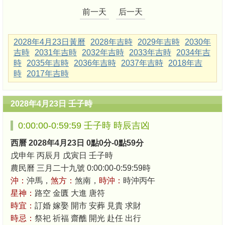
前一天
后一天
2028年4月23日黃曆
2028年吉時
2029年吉時
2030年
吉時
2031年吉時
2032年吉時
2033年吉時
2034年吉
時
2035年吉時
2036年吉時
2037年吉時
2018年吉
時
2017年吉時
2028年4月23日 壬子時
0:00:00-0:59:59 壬子時 時辰吉凶
西曆 2028年4月23日 0點0分-0點59分
戊申年 丙辰月 戊寅日 壬子時
農民曆 三月二十九號 0:00:00-0:59:59時
沖：
沖馬，
煞方：
煞南，
時沖：
時沖丙午
星神：
路空 金匱 大進 唐符
時宜：
訂婚 嫁娶 開市 安葬 見貴 求財
時忌：
祭祀 祈福 齋醮 開光 赴任 出行