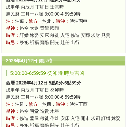
戊申年 丙辰月 丁卯日 壬寅時
農民曆 三月十八號 3:00:00-4:59:59時
沖：
沖猴，
煞方：
煞北，
時沖：
時沖丙申
星神：
路空 大退 青龍 國印
時宜：
訂婚 嫁娶 安床 移徙 入宅 修造 安葬 求財 見貴
時忌：
祭祀 祈福 齋醮 開光 赴任 出行
2028年4月12日 癸卯時
5:00:00-6:59:59 癸卯時 時辰吉凶
西曆 2028年4月12日 5點0分-6點59分
戊申年 丙辰月 丁卯日 癸卯時
農民曆 三月十八號 5:00:00-6:59:59時
沖：
沖雞，
煞方：
煞西，
時沖：
時沖丁酉
星神：
路空 明堂 進貴 木星
時宜：
修造 蓋屋 移徙 作灶 安床 入宅 開市 求嗣 訂婚 嫁娶
時忌：
祭祀 祈福 齋醮 開光 赴任 出行