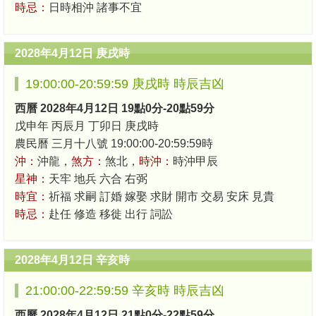
時忌：
日時相沖 諸事不宜
2028年4月12日 庚戌時
19:00:00-20:59:59 庚戌時 時辰吉凶
西曆 2028年4月12日 19點0分-20點59分
戊申年 丙辰月 丁卯日 庚戌時
農民曆 三月十八號 19:00:00-20:59:59時
沖：
沖龍，
煞方：
煞北，
時沖：
時沖甲辰
星神：
天牢 地兵 六合 右弼
時宜：
祈福 求嗣 訂婚 嫁娶 求財 開市 交易 安床 見貴
時忌：
赴任 修造 移徙 出行 詞訟
2028年4月12日 辛亥時
21:00:00-22:59:59 辛亥時 時辰吉凶
西曆 2028年4月12日 21點0分-22點59分