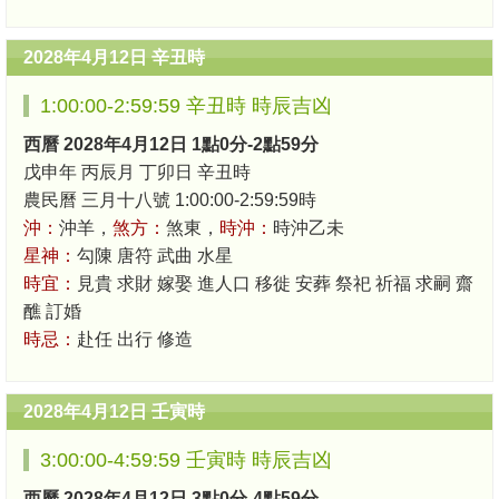
2028年4月12日 辛丑時
1:00:00-2:59:59 辛丑時 時辰吉凶
西曆 2028年4月12日 1點0分-2點59分
戊申年 丙辰月 丁卯日 辛丑時
農民曆 三月十八號 1:00:00-2:59:59時
沖：
沖羊，
煞方：
煞東，
時沖：
時沖乙未
星神：
勾陳 唐符 武曲 水星
時宜：
見貴 求財 嫁娶 進人口 移徙 安葬 祭祀 祈福 求嗣 齋
醮 訂婚
時忌：
赴任 出行 修造
2028年4月12日 壬寅時
3:00:00-4:59:59 壬寅時 時辰吉凶
西曆 2028年4月12日 3點0分-4點59分