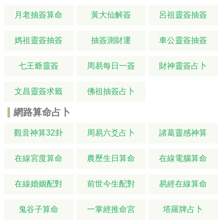
月老抽簽算命
黃大仙解簽
呂祖靈簽抽簽
媽祖靈簽抽簽
抽簽測財運
車公靈簽抽簽
七王爺靈簽
周易每日一簽
財神靈簽占卜
文昌靈簽求籤
佛祖抽簽占卜
網路算命占卜
觀音神算32卦
周易六爻占卜
諸葛靈感神算
在線宮度算命
農歷生日算命
在線電腦算命
在線婚姻配對
前世今生配對
易經在線算命
鬼谷子算命
一掌經推命宮
塔羅牌占卜