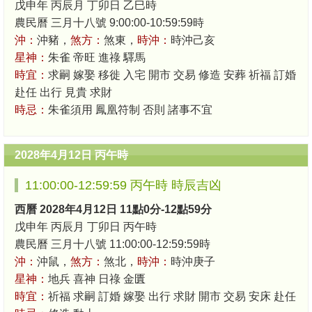
戊申年 丙辰月 丁卯日 乙巳時
農民曆 三月十八號 9:00:00-10:59:59時
沖：
沖豬，
煞方：
煞東，
時沖：
時沖己亥
星神：
朱雀 帝旺 進祿 驛馬
時宜：
求嗣 嫁娶 移徙 入宅 開市 交易 修造 安葬 祈福 訂婚
赴任 出行 見貴 求財
時忌：
朱雀須用 鳳凰符制 否則 諸事不宜
2028年4月12日 丙午時
11:00:00-12:59:59 丙午時 時辰吉凶
西曆 2028年4月12日 11點0分-12點59分
戊申年 丙辰月 丁卯日 丙午時
農民曆 三月十八號 11:00:00-12:59:59時
沖：
沖鼠，
煞方：
煞北，
時沖：
時沖庚子
星神：
地兵 喜神 日祿 金匱
時宜：
祈福 求嗣 訂婚 嫁娶 出行 求財 開市 交易 安床 赴任