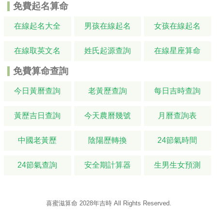
免費起名算命
在線起名大全
男孩在線起名
女孩在線起名
在線取英文名
姓氏起源查詢
在線星座算命
免費算命查詢
今日黃曆查詢
老黃歷查詢
每日吉時查詢
黃歷吉日查詢
今天農曆幾號
月曆查詢表
中國老黃歷
陰陽歷轉換
24節氣時間
24節氣查詢
安全期計算器
生男生女預測
喜蜜滋算命
2028年吉時
All Rights Reserved.