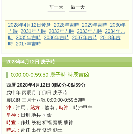
前一天
后一天
2028年4月12日黃曆
2028年吉時
2029年吉時
2030年
吉時
2031年吉時
2032年吉時
2033年吉時
2034年吉
時
2035年吉時
2036年吉時
2037年吉時
2018年吉
時
2017年吉時
2028年4月12日 庚子時
0:00:00-0:59:59 庚子時 時辰吉凶
西曆 2028年4月12日 0點0分-0點59分
戊申年 丙辰月 丁卯日 庚子時
農民曆 三月十八號 0:00:00-0:59:59時
沖：
沖馬，
煞方：
煞南，
時沖：
時沖甲午
星神：
日刑 地兵 司命
時宜：
作灶 祭祀 祈福 齋醮 酬神
時忌：
赴任 出行 修造 動土