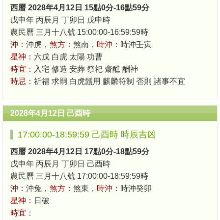
西曆 2028年4月12日 15點0分-16點59分
戊申年 丙辰月 丁卯日 戊申時
農民曆 三月十八號 15:00:00-16:59:59時
沖：
沖虎，
煞方：
煞南，
時沖：
時沖壬寅
星神：
六戊 白虎 太陽 功曹
時宜：
入宅 修造 安葬 祭祀 齋醮 酬神
時忌：
祈福 求嗣 白虎鬚用 麒麟符制 否則 諸事不宜
2028年4月12日 己酉時
17:00:00-18:59:59 己酉時 時辰吉凶
西曆 2028年4月12日 17點0分-18點59分
戊申年 丙辰月 丁卯日 己酉時
農民曆 三月十八號 17:00:00-18:59:59時
沖：
沖兔，
煞方：
煞東，
時沖：
時沖癸卯
星神：
日破
時宜：