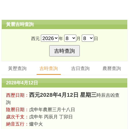
黃曆吉時查詢
西元
年
月
日
黃歷查詢
吉時查詢
吉日查詢
農曆查詢
2028年4月12日
西元2028年4月12日 星期三
西歷日期：
時辰吉凶查
詢
陰曆日期：
戊申年農曆三月十八日
歲次干支：
戊申年 丙辰月 丁卯日
納音五行：
爐中火