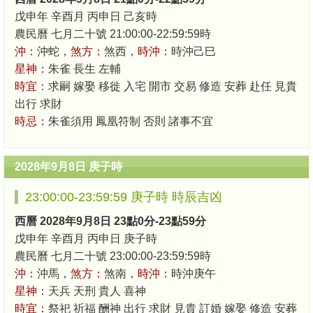
戊申年 辛酉月 丙申日 己亥時
農民曆 七月二十號 21:00:00-22:59:59時
沖：
沖蛇，
煞方：
煞西，
時沖：
時沖己巳
星神：
朱雀 長生 左輔
時宜：
求嗣 嫁娶 移徙 入宅 開市 交易 修造 安葬 赴任 見貴
出行 求財
時忌：
朱雀須用 鳳凰符制 否則 諸事不宜
2028年9月8日 庚子時
23:00:00-23:59:59 庚子時 時辰吉凶
西曆 2028年9月8日 23點0分-23點59分
戊申年 辛酉月 丙申日 庚子時
農民曆 七月二十號 23:00:00-23:59:59時
沖：
沖馬，
煞方：
煞南，
時沖：
時沖庚午
星神：
天兵 天刑 貴人 喜神
時宜：
祭祀 祈福 酬神 出行 求財 見貴 訂婚 嫁娶 修造 安葬