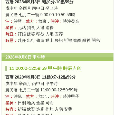
西曆 2028年9月8日 9點0分-10點59分
戊申年 辛酉月 丙申日 癸巳時
農民曆 七月二十號 9:00:00-10:59:59時
沖：
沖豬，
煞方：
煞東，
時沖：
時沖癸亥
星神：
元武 狗食 大退 進祿
時宜：
訂婚 嫁娶 移徙 入宅 安葬
時忌：
赴任 出行 修造 動土 祭祀 祈福 齋醮 酬神 開光
2028年9月8日 甲午時
11:00:00-12:59:59 甲午時 時辰吉凶
西曆 2028年9月8日 11點0分-12點59分
戊申年 辛酉月 丙申日 甲午時
農民曆 七月二十號 11:00:00-12:59:59時
沖：
沖鼠，
煞方：
煞北，
時沖：
時沖甲子
星神：
日刑 地兵 金星 司命
時宜：
祈福 嫁娶 造廟 作灶 入宅 安葬