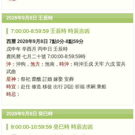
2028年9月8日 壬辰時
7:00:00-8:59:59 壬辰時 時辰吉凶
西曆 2028年9月8日 7點0分-8點59分
戊申年 辛酉月 丙申日 壬辰時
農民曆 七月二十號 7:00:00-8:59:59時
沖：
沖狗，
煞方：
煞南，
時沖：
時沖壬戍 天牢 六戊 雷兵
武曲
星神：
祭祀 齋醮 訂婚 嫁娶 安葬
時宜：
赴任 修造 移徙 出行 詞訟 祈福 求嗣 乘船
時忌：
2028年9月8日 癸巳時
9:00:00-10:59:59 癸巳時 時辰吉凶