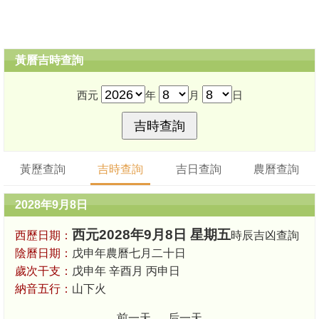
黃曆吉時查詢
西元
年
月
日
黃歷查詢
吉時查詢
吉日查詢
農曆查詢
2028年9月8日
西元2028年9月8日 星期五
西歷日期：
時辰吉凶查詢
陰曆日期：
戊申年農曆七月二十日
歲次干支：
戊申年 辛酉月 丙申日
納音五行：
山下火
前一天
后一天