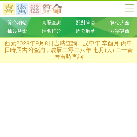
算命網站
黃曆查詢
配對算命
算命大全
抽簽算命
姓名打分
周公解夢
八字算命
西元2028年9月8日吉時查詢，戊申年 辛酉月 丙申
日時辰吉凶查詢，農曆二零二八年 七月(大) 二十黃
曆吉時查詢