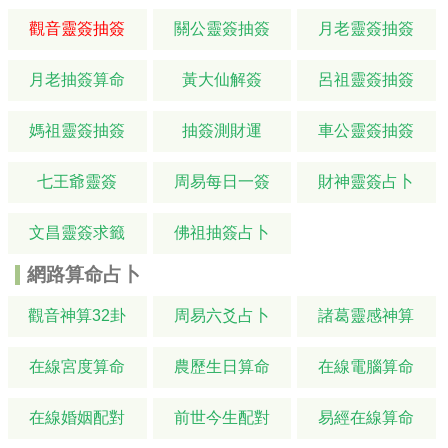
觀音靈簽抽簽
關公靈簽抽簽
月老靈簽抽簽
月老抽簽算命
黃大仙解簽
呂祖靈簽抽簽
媽祖靈簽抽簽
抽簽測財運
車公靈簽抽簽
七王爺靈簽
周易每日一簽
財神靈簽占卜
文昌靈簽求籤
佛祖抽簽占卜
網路算命占卜
觀音神算32卦
周易六爻占卜
諸葛靈感神算
在線宮度算命
農歷生日算命
在線電腦算命
在線婚姻配對
前世今生配對
易經在線算命