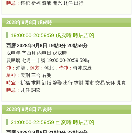
時忌：
祭祀 祈福 齋醮 開光 赴任 出行
2028年9月8日 戊戌時
19:00:00-20:59:59 戊戌時 時辰吉凶
西曆 2028年9月8日 19點0分-20點59分
戊申年 辛酉月 丙申日 戊戌時
農民曆 七月二十號 19:00:00-20:59:59時
沖：
沖龍，
煞方：
煞北，
時沖：
時沖戊辰
星神：
天刑 三合 右弼
時宜：
祈福 求嗣 訂婚 嫁娶 出行 求財 開市 交易 安床 見貴
時忌：
赴任 詞訟
2028年9月8日 己亥時
21:00:00-22:59:59 己亥時 時辰吉凶
西曆 2028年9月8日 21點0分-22點59分