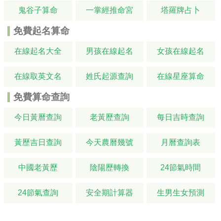
鬼谷子算命
一掌經推命宮
塔羅牌占卜
免費起名算命
在線起名大全
男孩在線起名
女孩在線起名
在線取英文名
姓氏起源查詢
在線星座算命
免費算命查詢
今日黃曆查詢
老黃歷查詢
每日吉時查詢
黃歷吉日查詢
今天農曆幾號
月曆查詢表
中國老黃歷
陰陽歷轉換
24節氣時間
24節氣查詢
安全期計算器
生男生女預測