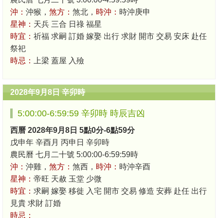
沖：
沖猴，
煞方：
煞北，
時沖：
時沖庚申
星神：
天兵 三合 日祿 福星
時宜：
祈福 求嗣 訂婚 嫁娶 出行 求財 開市 交易 安床 赴任
祭祀
時忌：
上梁 蓋屋 入殮
2028年9月8日 辛卯時
5:00:00-6:59:59 辛卯時 時辰吉凶
西曆 2028年9月8日 5點0分-6點59分
戊申年 辛酉月 丙申日 辛卯時
農民曆 七月二十號 5:00:00-6:59:59時
沖：
沖雞，
煞方：
煞西，
時沖：
時沖辛酉
星神：
帝旺 天赦 玉堂 少微
時宜：
求嗣 嫁娶 移徙 入宅 開市 交易 修造 安葬 赴任 出行
見貴 求財 訂婚
時忌：