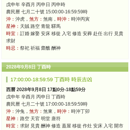
戊申年 辛酉月 丙申日 丙申時
農民曆 七月二十號 15:00:00-16:59:59時
沖：
沖虎，
煞方：
煞南，
時沖：
時沖丙寅
星神：
天賊 路空 青龍 驛馬
時宜：
訂婚 嫁娶 安床 移徙 入宅 修造 安葬 赴任 出行 見貴
求財
時忌：
祭祀 祈福 齋醮 酬神
2028年9月8日 丁酉時
17:00:00-18:59:59 丁酉時 時辰吉凶
西曆 2028年9月8日 17點0分-18點59分
戊申年 辛酉月 丙申日 丁酉時
農民曆 七月二十號 17:00:00-18:59:59時
沖：
沖兔，
煞方：
煞東，
時沖：
時沖丁卯
星神：
路空 天官 明堂 唐符
時宜：
求財 見貴 酬神 修造 蓋屋 移徙 作灶 安床 入宅 開市