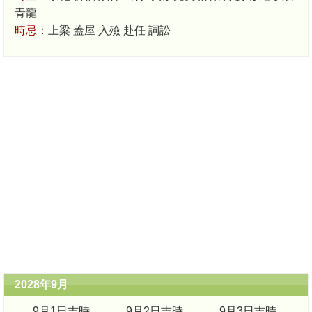
青龍
時忌：
上梁 蓋屋 入殮 赴任 詞訟
2028年9月
9月1日吉時
9月2日吉時
9月3日吉時