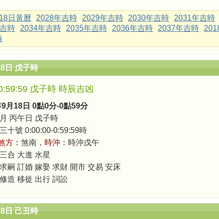
月18日黃曆
2028年吉時
2029年吉時
2030年吉時
2031年吉時
年吉時
2034年吉時
2035年吉時
2036年吉時
2037年吉時
20
時
18日 戊子時
0-0:59:59 戊子時 時辰吉凶
年9月18日 0點0分-0點59分
月 丙午日 戊子時
號 0:00:00-0:59:59時
煞方：
煞南，
時沖：
時沖戊午
 三合 大進 水星
 求嗣 訂婚 嫁娶 求財 開市 交易 安床
 修造 移徙 出行 詞訟
18日 己丑時