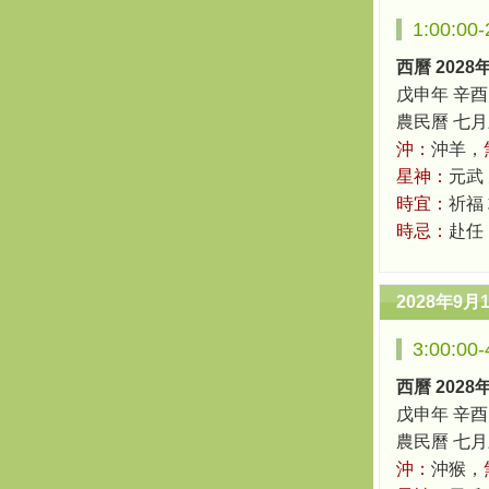
1:00:0
西曆 2028
戊申年 辛酉
農民曆 七月三十
沖：
沖羊，
星神：
元武
時宜：
祈福
時忌：
赴任
2028年9月
3:00:0
西曆 2028
戊申年 辛酉
農民曆 七月三十
沖：
沖猴，