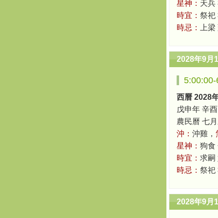
星神：
天兵
時宜：
祭祀 
時忌：
上梁
2028年9月
5:00:0
西曆 2028
戊申年 辛酉
農民曆 七月三十
沖：
沖雞，
星神：
狗食
時宜：
求嗣
時忌：
祭祀
2028年9月