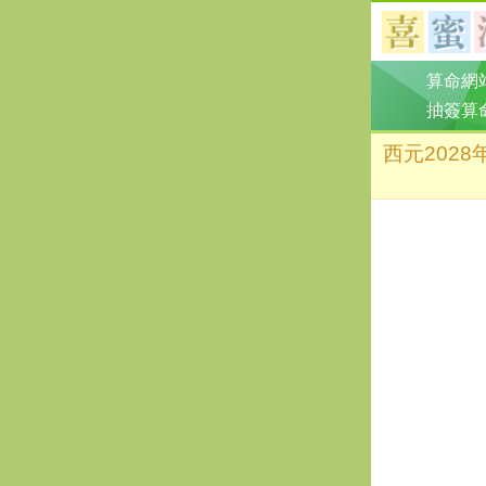
算命網
抽簽算
西元202