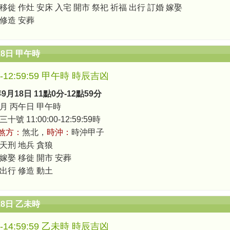
移徙 作灶 安床 入宅 開市 祭祀 祈福 出行 訂婚 嫁娶
 修造 安葬
18日 甲午時
00-12:59:59 甲午時 時辰吉凶
年9月18日 11點0分-12點59分
月 丙午日 甲午時
號 11:00:00-12:59:59時
煞方：
煞北，
時沖：
時沖甲子
 天刑 地兵 貪狼
 嫁娶 移徙 開市 安葬
 出行 修造 動土
18日 乙未時
00-14:59:59 乙未時 時辰吉凶