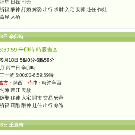
 福星 日祿 司命
祈福 酬神 訂婚 嫁娶 出行 求財 入宅 安葬 赴任 作灶
 蓋屋 入殮
18日 辛卯時
0-6:59:59 辛卯時 時辰吉凶
年9月18日 5點0分-6點59分
月 丙午日 辛卯時
號 5:00:00-6:59:59時
煞方：
煞西，
時沖：
時沖辛酉
 勾陳 帝旺 天赦
 嫁娶 移徙 入宅 開市 交易 安葬
 祈福 齋醮 酬神 赴任 出行 修造
18日 壬辰時