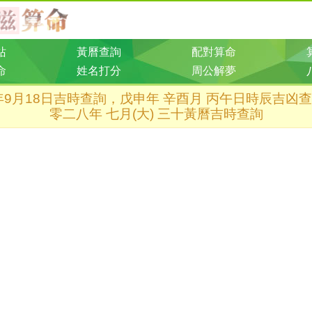
站
黃曆查詢
配對算命
命
姓名打分
周公解夢
8年9月18日吉時查詢，戊申年 辛酉月 丙午日時辰吉凶
零二八年 七月(大) 三十黃曆吉時查詢