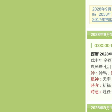
2028年9
時
2033
2017年吉
2028年9月
0:00:0
西曆 2028
戊申年 辛酉
農民曆 七月三十
沖：
沖馬，
星神：
天牢
時宜：
祈福
時忌：
赴任
2028年9月