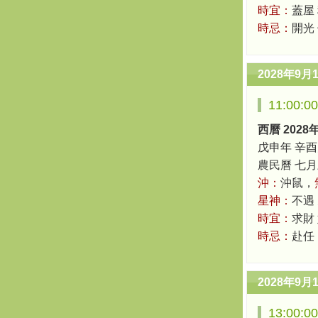
時宜：
蓋屋 
時忌：
開光
2028年9月
11:00:
西曆 2028
戊申年 辛酉
農民曆 七月三十
沖：
沖鼠，
星神：
不遇
時宜：
求財
時忌：
赴任
2028年9月
13:00: