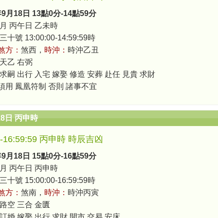
年9月18日 13點0分-14點59分
月 丙午日 乙未時
號 13:00:00-14:59:59時
煞方：
煞西，
時沖：
時沖乙丑
 天乙 右弼
求嗣 出行 入宅 嫁娶 修造 安葬 赴任 見貴 求財
須用 鳳凰符制 否則 諸事不宜
18日 丙申時
00-16:59:59 丙申時 時辰吉凶
年9月18日 15點0分-16點59分
月 丙午日 丙申時
號 15:00:00-16:59:59時
煞方：
煞南，
時沖：
時沖丙寅
 路空 三合 金匱
 訂婚 嫁娶 出行 求財 開市 交易 安床