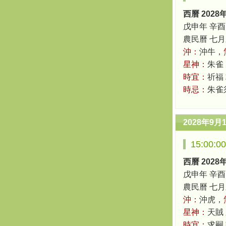
西曆 2028
戊申年 辛酉
農民曆 七月三十
沖：
沖牛，
星神：
朱雀
時宜：
祈福 
時忌：
朱雀
2028年9月
15:00:
西曆 2028
戊申年 辛酉
農民曆 七月三十
沖：
沖虎，
星神：
天賊
時宜：
求嗣