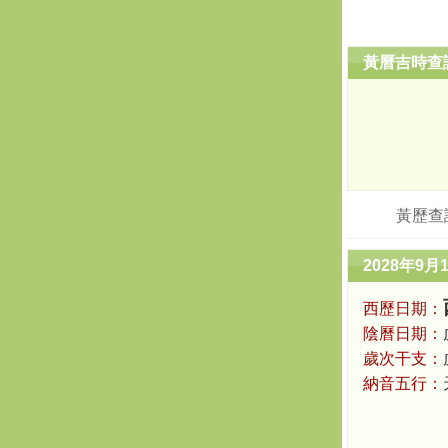
黃曆吉時查
黃歷查
2028年9月
西歷日期：
陰曆日期：
歲次干支：
納音五行：