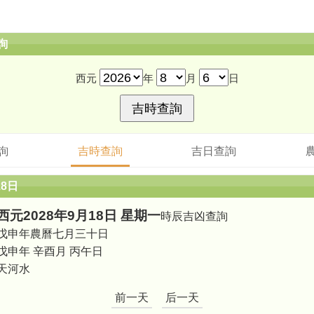
詢
西元
年
月
日
詢
吉時查詢
吉日查詢
18日
西元2028年9月18日 星期一
時辰吉凶查詢
戊申年農曆七月三十日
戊申年 辛酉月 丙午日
天河水
前一天
后一天