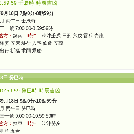
0-8:59:59 壬辰時 時辰吉凶
年9月18日 7點0分-8點59分
月 丙午日 壬辰時
號 7:00:00-8:59:59時
煞方：
煞南，
時沖：
時沖壬戍 日刑 六戊 雷兵 青龍
 嫁娶 安床 移徙 入宅 修造 安葬
 出行 祈福 求嗣 乘船
18日 癸巳時
0-10:59:59 癸巳時 時辰吉凶
年9月18日 9點0分-10點59分
月 丙午日 癸巳時
號 9:00:00-10:59:59時
煞方：
煞東，
時沖：
時沖癸亥
 明堂 五合