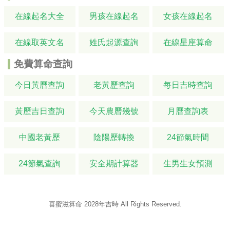
在線起名大全
男孩在線起名
女孩在線起名
在線取英文名
姓氏起源查詢
在線星座算命
免費算命查詢
今日黃曆查詢
老黃歷查詢
每日吉時查詢
黃歷吉日查詢
今天農曆幾號
月曆查詢表
中國老黃歷
陰陽歷轉換
24節氣時間
24節氣查詢
安全期計算器
生男生女預測
喜蜜滋算命
2028年吉時
All Rights Reserved.