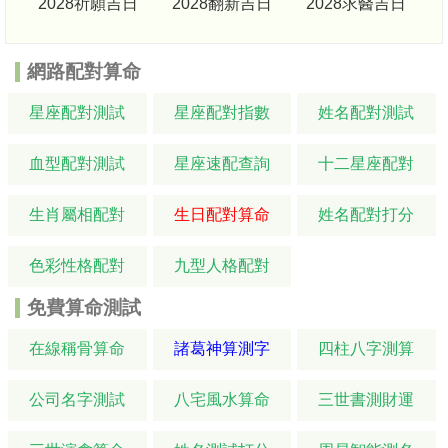
2028祈願吉日
2028翻新吉日
2028求醫吉日
網路配對算命
星座配對測試
星座配對指數
姓名配對測試
血型配對測試
星座速配查詢
十二星座配對
生肖屬相配對
生日配對算命
姓名配對打分
色彩性格配對
九型人格配對
免費算命測試
在線稱骨算命
諸葛神算測字
四柱八字測算
公司名字測試
八宅風水算命
三世書測財運