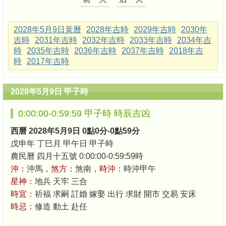
2028年5月9日黃曆
2028年吉時
2029年吉時
2030年
吉時
2031年吉時
2032年吉時
2033年吉時
2034年吉
時
2035年吉時
2036年吉時
2037年吉時
2018年吉
時
2017年吉時
2028年5月9日 甲子時
0:00:00-0:59:59 甲子時 時辰吉凶
西曆 2028年5月9日 0點0分-0點59分
戊申年 丁巳月 甲午日 甲子時
農民曆 四月十五號 0:00:00-0:59:59時
沖：
沖馬，
煞方：
煞南，
時沖：
時沖甲午
星神：
地兵 天牢 三合
時宜：
祈福 求嗣 訂婚 嫁娶 出行 求財 開市 交易 安床
時忌：
修造 動土 赴任