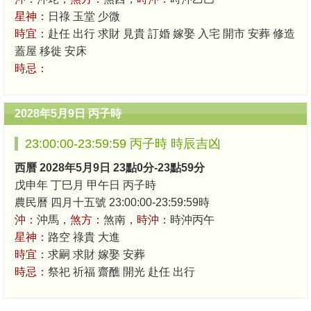
星神：
日祿 玉堂 少微
時宜：
赴任 出行 求財 見貴 訂婚 嫁娶 入宅 開市 安葬 修造
蓋屋 移徙 安床
時忌：
2028年5月9日 丙子時
23:00:00-23:59:59 丙子時 時辰吉凶
西曆 2028年5月9日 23點0分-23點59分
戊申年 丁巳月 甲午日 丙子時
農民曆 四月十五號 23:00:00-23:59:59時
沖：
沖馬，
煞方：
煞南，
時沖：
時沖丙午
星神：
路空 祿貴 大進
時宜：
求嗣 求財 嫁娶 安葬
時忌：
祭祀 祈福 齋醮 開光 赴任 出行