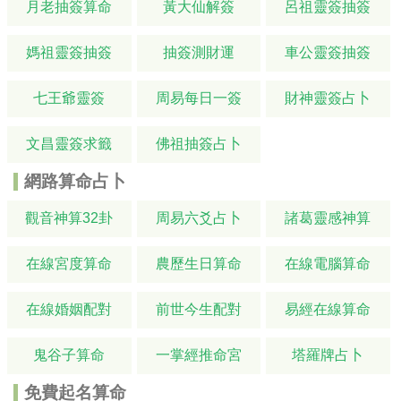
月老抽簽算命
黃大仙解簽
呂祖靈簽抽簽
媽祖靈簽抽簽
抽簽測財運
車公靈簽抽簽
七王爺靈簽
周易每日一簽
財神靈簽占卜
文昌靈簽求籤
佛祖抽簽占卜
網路算命占卜
觀音神算32卦
周易六爻占卜
諸葛靈感神算
在線宮度算命
農歷生日算命
在線電腦算命
在線婚姻配對
前世今生配對
易經在線算命
鬼谷子算命
一掌經推命宮
塔羅牌占卜
免費起名算命