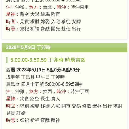
沖：
沖猴，
煞方：
煞北，
時沖：
時沖丙申
星神：
路空 大退 驛馬 臨官
時宜：
見貴 求財 嫁娶 入宅 移徙 安葬
時忌：
祭祀 祈福 齋醮 開光 赴任 出行
2028年5月9日 丁卯時
5:00:00-6:59:59 丁卯時 時辰吉凶
西曆 2028年5月9日 5點0分-6點59分
戊申年 丁巳月 甲午日 丁卯時
農民曆 四月十五號 5:00:00-6:59:59時
沖：
沖雞，
煞方：
煞西，
時沖：
時沖丁酉
星神：
狗食 路空 長生 貴人
時宜：
求嗣 嫁娶 移徙 入宅 開市 交易 修造 安葬 出行 求財
見貴 訂婚
時忌：
祭祀 祈福 齋醮 酬神