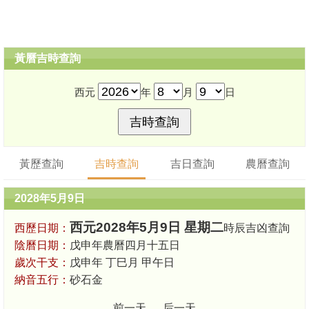
黃曆吉時查詢
西元
年
月
日
黃歷查詢
吉時查詢
吉日查詢
農曆查詢
2028年5月9日
西元2028年5月9日 星期二
西歷日期：
時辰吉凶查詢
陰曆日期：
戊申年農曆四月十五日
歲次干支：
戊申年 丁巳月 甲午日
納音五行：
砂石金
前一天
后一天