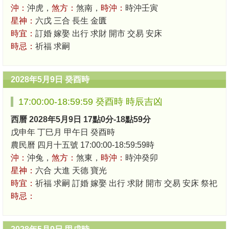
沖：
沖虎，
煞方：
煞南，
時沖：
時沖壬寅
星神：
六戊 三合 長生 金匱
時宜：
訂婚 嫁娶 出行 求財 開市 交易 安床
時忌：
祈福 求嗣
2028年5月9日 癸酉時
17:00:00-18:59:59 癸酉時 時辰吉凶
西曆 2028年5月9日 17點0分-18點59分
戊申年 丁巳月 甲午日 癸酉時
農民曆 四月十五號 17:00:00-18:59:59時
沖：
沖兔，
煞方：
煞東，
時沖：
時沖癸卯
星神：
六合 大進 天德 寶光
時宜：
祈福 求嗣 訂婚 嫁娶 出行 求財 開市 交易 安床 祭祀
時忌：