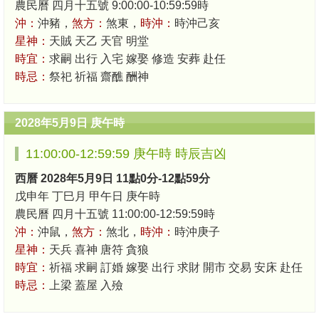
農民曆 四月十五號 9:00:00-10:59:59時
沖：
沖豬，
煞方：
煞東，
時沖：
時沖己亥
星神：
天賊 天乙 天官 明堂
時宜：
求嗣 出行 入宅 嫁娶 修造 安葬 赴任
時忌：
祭祀 祈福 齋醮 酬神
2028年5月9日 庚午時
11:00:00-12:59:59 庚午時 時辰吉凶
西曆 2028年5月9日 11點0分-12點59分
戊申年 丁巳月 甲午日 庚午時
農民曆 四月十五號 11:00:00-12:59:59時
沖：
沖鼠，
煞方：
煞北，
時沖：
時沖庚子
星神：
天兵 喜神 唐符 貪狼
時宜：
祈福 求嗣 訂婚 嫁娶 出行 求財 開市 交易 安床 赴任
時忌：
上梁 蓋屋 入殮