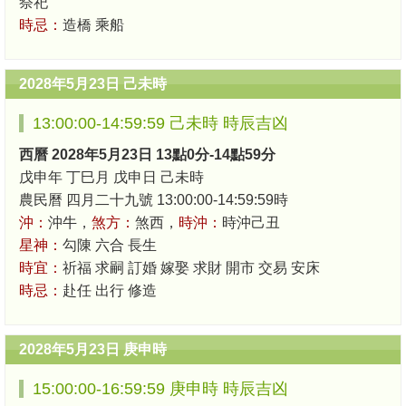
祭祀
時忌：
造橋 乘船
2028年5月23日 己未時
13:00:00-14:59:59 己未時 時辰吉凶
西曆 2028年5月23日 13點0分-14點59分
戊申年 丁巳月 戊申日 己未時
農民曆 四月二十九號 13:00:00-14:59:59時
沖：
沖牛，
煞方：
煞西，
時沖：
時沖己丑
星神：
勾陳 六合 長生
時宜：
祈福 求嗣 訂婚 嫁娶 求財 開市 交易 安床
時忌：
赴任 出行 修造
2028年5月23日 庚申時
15:00:00-16:59:59 庚申時 時辰吉凶