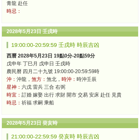
青龍 赴任
時忌：
2028年5月23日 壬戌時
19:00:00-20:59:59 壬戌時 時辰吉凶
西曆 2028年5月23日 19點0分-20點59分
戊申年 丁巳月 戊申日 壬戌時
農民曆 四月二十九號 19:00:00-20:59:59時
沖：
沖龍，
煞方：
煞北，
時沖：
時沖壬辰
星神：
六戊 雷兵 三合 右弼
時宜：
訂婚 嫁娶 出行 求財 開市 交易 安床 赴任 見貴
時忌：
祈福 求嗣 乘船
2028年5月23日 癸亥時
21:00:00-22:59:59 癸亥時 時辰吉凶