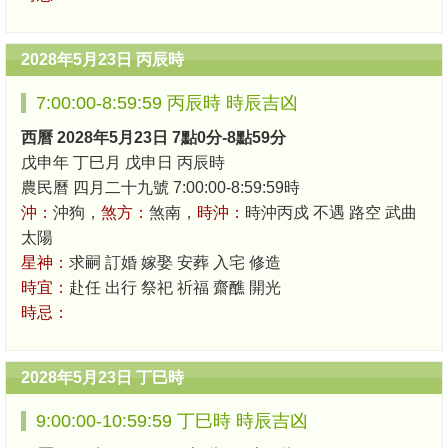
2028年5月23日 丙辰時
7:00:00-8:59:59 丙辰時 時辰吉凶
西曆 2028年5月23日 7點0分-8點59分
戊申年 丁巳月 戊申日 丙辰時
農民曆 四月二十九號 7:00:00-8:59:59時
沖：
沖狗，
煞方：
煞南，
時沖：
時沖丙戍 不遇 路空 武曲
太陽
星神：
求嗣 訂婚 嫁娶 安葬 入宅 修造
時宜：
赴任 出行 祭祀 祈福 齋醮 開光
時忌：
2028年5月23日 丁巳時
9:00:00-10:59:59 丁巳時 時辰吉凶