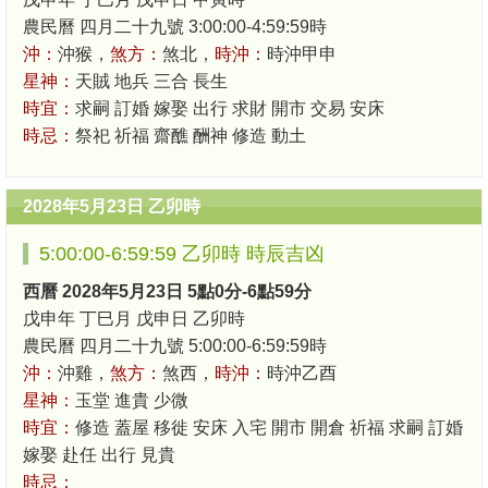
農民曆 四月二十九號 3:00:00-4:59:59時
沖：
沖猴，
煞方：
煞北，
時沖：
時沖甲申
星神：
天賊 地兵 三合 長生
時宜：
求嗣 訂婚 嫁娶 出行 求財 開市 交易 安床
時忌：
祭祀 祈福 齋醮 酬神 修造 動土
2028年5月23日 乙卯時
5:00:00-6:59:59 乙卯時 時辰吉凶
西曆 2028年5月23日 5點0分-6點59分
戊申年 丁巳月 戊申日 乙卯時
農民曆 四月二十九號 5:00:00-6:59:59時
沖：
沖雞，
煞方：
煞西，
時沖：
時沖乙酉
星神：
玉堂 進貴 少微
時宜：
修造 蓋屋 移徙 安床 入宅 開市 開倉 祈福 求嗣 訂婚
嫁娶 赴任 出行 見貴
時忌：