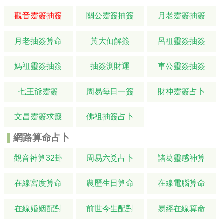
觀音靈簽抽簽
關公靈簽抽簽
月老靈簽抽簽
月老抽簽算命
黃大仙解簽
呂祖靈簽抽簽
媽祖靈簽抽簽
抽簽測財運
車公靈簽抽簽
七王爺靈簽
周易每日一簽
財神靈簽占卜
文昌靈簽求籤
佛祖抽簽占卜
網路算命占卜
觀音神算32卦
周易六爻占卜
諸葛靈感神算
在線宮度算命
農歷生日算命
在線電腦算命
在線婚姻配對
前世今生配對
易經在線算命