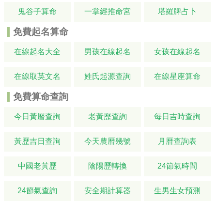
鬼谷子算命
一掌經推命宮
塔羅牌占卜
免費起名算命
在線起名大全
男孩在線起名
女孩在線起名
在線取英文名
姓氏起源查詢
在線星座算命
免費算命查詢
今日黃曆查詢
老黃歷查詢
每日吉時查詢
黃歷吉日查詢
今天農曆幾號
月曆查詢表
中國老黃歷
陰陽歷轉換
24節氣時間
24節氣查詢
安全期計算器
生男生女預測