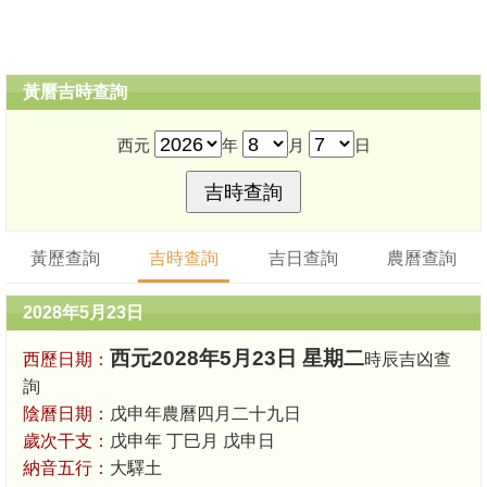
黃曆吉時查詢
西元
年
月
日
黃歷查詢
吉時查詢
吉日查詢
農曆查詢
2028年5月23日
西元2028年5月23日 星期二
西歷日期：
時辰吉凶查
詢
陰曆日期：
戊申年農曆四月二十九日
歲次干支：
戊申年 丁巳月 戊申日
納音五行：
大驛土