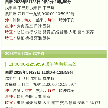
西曆 2028年5月23日 9點0分-10點59分
戊申年 丁巳月 戊申日 丁巳時
農民曆 四月二十九號 9:00:00-10:59:59時
沖：
沖豬，
煞方：
煞東，
時沖：
時沖丁亥
星神：
狗食 路空 日祿 五符
時宜：
赴任 出行 求財 見貴 訂婚 嫁娶 入宅 開市 安葬
時忌：
祭祀 祈福 齋醮 酬神
2028年5月23日 戊午時
11:00:00-12:59:59 戊午時 時辰吉凶
西曆 2028年5月23日 11點0分-12點59分
戊申年 丁巳月 戊申日 戊午時
農民曆 四月二十九號 11:00:00-12:59:59時
沖：
沖鼠，
煞方：
煞北，
時沖：
時沖戊子
星神：
建刑 帝旺 大進 司命
時宜：
求嗣 嫁娶 移徙 入宅 開市 交易 修造 安葬 祈福 作灶