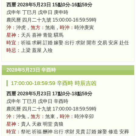
西曆 2028年5月23日 15點0分-16點59分
戊申年 丁巳月 戊申日 庚申時
農民曆 四月二十九號 15:00:00-16:59:59時
沖：
沖虎，
煞方：
煞南，
時沖：
時沖庚寅
星神：
天兵 喜神 青龍 驛馬
時宜：
祈福 求嗣 訂婚 嫁娶 出行 求財 開市 交易 安床 赴任
時忌：
上梁 蓋屋 入殮
2028年5月23日 辛酉時
17:00:00-18:59:59 辛酉時 時辰吉凶
西曆 2028年5月23日 17點0分-18點59分
戊申年 丁巳月 戊申日 辛酉時
農民曆 四月二十九號 17:00:00-18:59:59時
沖：
沖兔，
煞方：
煞東，
時沖：
時沖辛卯
星神：
貴人 天赦 明堂 貪狼
時宜：
祭祀 祈福 酬神 出行 求財 見貴 訂婚 嫁娶 修造 安葬