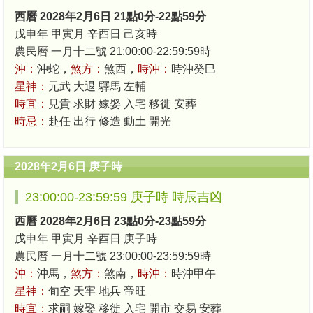
西曆 2028年2月6日 21點0分-22點59分
戊申年 甲寅月 辛酉日 己亥時
農民曆 一月十二號 21:00:00-22:59:59時
沖：
沖蛇，
煞方：
煞西，
時沖：
時沖癸巳
星神：
元武 大退 驛馬 左輔
時宜：
見貴 求財 嫁娶 入宅 移徙 安葬
時忌：
赴任 出行 修造 動土 開光
2028年2月6日 庚子時
23:00:00-23:59:59 庚子時 時辰吉凶
西曆 2028年2月6日 23點0分-23點59分
戊申年 甲寅月 辛酉日 庚子時
農民曆 一月十二號 23:00:00-23:59:59時
沖：
沖馬，
煞方：
煞南，
時沖：
時沖甲午
星神：
旬空 天牢 地兵 帝旺
時宜：
求嗣 嫁娶 移徙 入宅 開市 交易 安葬