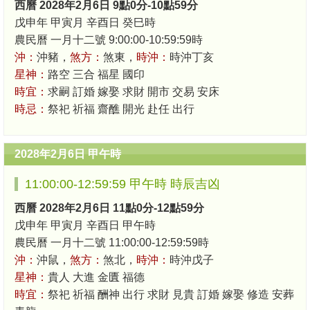
西曆 2028年2月6日 9點0分-10點59分
戊申年 甲寅月 辛酉日 癸巳時
農民曆 一月十二號 9:00:00-10:59:59時
沖：
沖豬，
煞方：
煞東，
時沖：
時沖丁亥
星神：
路空 三合 福星 國印
時宜：
求嗣 訂婚 嫁娶 求財 開市 交易 安床
時忌：
祭祀 祈福 齋醮 開光 赴任 出行
2028年2月6日 甲午時
11:00:00-12:59:59 甲午時 時辰吉凶
西曆 2028年2月6日 11點0分-12點59分
戊申年 甲寅月 辛酉日 甲午時
農民曆 一月十二號 11:00:00-12:59:59時
沖：
沖鼠，
煞方：
煞北，
時沖：
時沖戊子
星神：
貴人 大進 金匱 福德
時宜：
祭祀 祈福 酬神 出行 求財 見貴 訂婚 嫁娶 修造 安葬