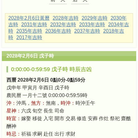
2028年2月6日黃曆
2028年吉時
2029年吉時
2030年
吉時
2031年吉時
2032年吉時
2033年吉時
2034年吉
時
2035年吉時
2036年吉時
2037年吉時
2018年吉
時
2017年吉時
2028年2月6日 戊子時
0:00:00-0:59:59 戊子時 時辰吉凶
西曆 2028年2月6日 0點0分-0點59分
戊申年 甲寅月 辛酉日 戊子時
農民曆 一月十二號 0:00:00-0:59:59時
沖：
沖馬，
煞方：
煞南，
時沖：
時沖壬午
星神：
六戊 旬空 長生 司命
時宜：
嫁娶 移徙 入宅 開市 交易 修造 安葬 作灶 祭祀 齋醮
酬神
時忌：
祈福 求嗣 赴任 出行 求財