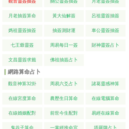
觀音靈簽抽簽
關公靈簽抽簽
月老靈簽抽簽
月老抽簽算命
黃大仙解簽
呂祖靈簽抽簽
媽祖靈簽抽簽
抽簽測財運
車公靈簽抽簽
七王爺靈簽
周易每日一簽
財神靈簽占卜
文昌靈簽求籤
佛祖抽簽占卜
網路算命占卜
觀音神算32卦
周易六爻占卜
諸葛靈感神算
在線宮度算命
農歷生日算命
在線電腦算命
在線婚姻配對
前世今生配對
易經在線算命
鬼谷子算命
一掌經推命宮
塔羅牌占卜