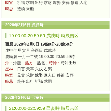
時宜：
祈福 求嗣 出行 求財 嫁娶 安葬 修造 入宅
時忌：
造橋 乘船
2028年2月6日 戊戌時
19:00:00-20:59:59 戊戌時 時辰吉凶
西曆 2028年2月6日 19點0分-20點59分
戊申年 甲寅月 辛酉日 戊戌時
農民曆 一月十二號 19:00:00-20:59:59時
沖：
沖龍，
煞方：
煞北，
時沖：
時沖壬辰
星神：
日害 天牢 六戊 右弼
時宜：
見貴 求財 嫁娶 進人口 移徙 安葬
時忌：
赴任 出行 祈福 求嗣
2028年2月6日 己亥時
21:00:00-22:59:59 己亥時 時辰吉凶