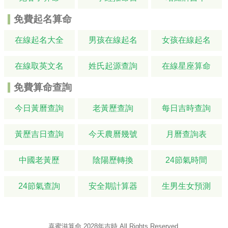
免費起名算命
在線起名大全
男孩在線起名
女孩在線起名
在線取英文名
姓氏起源查詢
在線星座算命
免費算命查詢
今日黃曆查詢
老黃歷查詢
每日吉時查詢
黃歷吉日查詢
今天農曆幾號
月曆查詢表
中國老黃歷
陰陽歷轉換
24節氣時間
24節氣查詢
安全期計算器
生男生女預測
喜蜜滋算命
2028年吉時
All Rights Reserved.