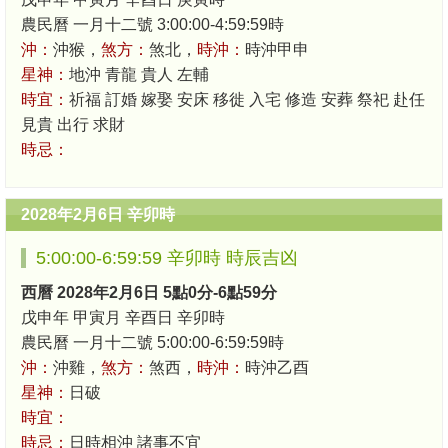
農民曆 一月十二號 3:00:00-4:59:59時
沖：
沖猴，
煞方：
煞北，
時沖：
時沖甲申
星神：
地沖 青龍 貴人 左輔
時宜：
祈福 訂婚 嫁娶 安床 移徙 入宅 修造 安葬 祭祀 赴任
見貴 出行 求財
時忌：
2028年2月6日 辛卯時
5:00:00-6:59:59 辛卯時 時辰吉凶
西曆 2028年2月6日 5點0分-6點59分
戊申年 甲寅月 辛酉日 辛卯時
農民曆 一月十二號 5:00:00-6:59:59時
沖：
沖雞，
煞方：
煞西，
時沖：
時沖乙酉
星神：
日破
時宜：
時忌：
日時相沖 諸事不宜