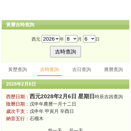
黃曆吉時查詢
西元
年
月
日
黃歷查詢
吉時查詢
吉日查詢
農曆查詢
2028年2月6日
西元2028年2月6日 星期日
西歷日期：
時辰吉凶查詢
陰曆日期：
戊申年農曆一月十二日
歲次干支：
戊申年 甲寅月 辛酉日
納音五行：
石榴木
前一天
后一天