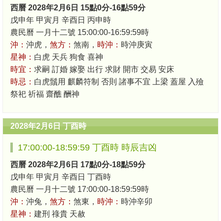
西曆 2028年2月6日 15點0分-16點59分
戊申年 甲寅月 辛酉日 丙申時
農民曆 一月十二號 15:00:00-16:59:59時
沖：
沖虎，
煞方：
煞南，
時沖：
時沖庚寅
星神：
白虎 天兵 狗食 喜神
時宜：
求嗣 訂婚 嫁娶 出行 求財 開市 交易 安床
時忌：
白虎鬚用 麒麟符制 否則 諸事不宜 上梁 蓋屋 入殮
祭祀 祈福 齋醮 酬神
2028年2月6日 丁酉時
17:00:00-18:59:59 丁酉時 時辰吉凶
西曆 2028年2月6日 17點0分-18點59分
戊申年 甲寅月 辛酉日 丁酉時
農民曆 一月十二號 17:00:00-18:59:59時
沖：
沖兔，
煞方：
煞東，
時沖：
時沖辛卯
星神：
建刑 祿貴 天赦