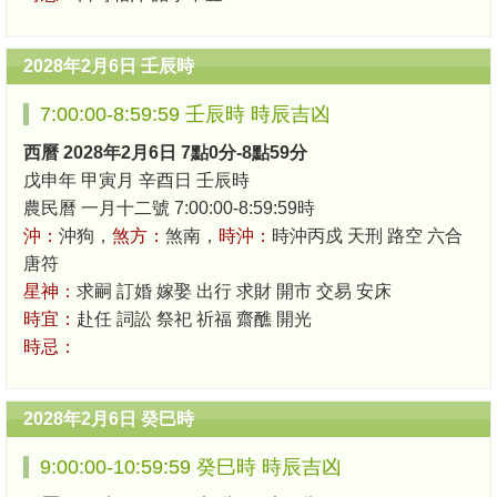
2028年2月6日 壬辰時
7:00:00-8:59:59 壬辰時 時辰吉凶
西曆 2028年2月6日 7點0分-8點59分
戊申年 甲寅月 辛酉日 壬辰時
農民曆 一月十二號 7:00:00-8:59:59時
沖：
沖狗，
煞方：
煞南，
時沖：
時沖丙戍 天刑 路空 六合
唐符
星神：
求嗣 訂婚 嫁娶 出行 求財 開市 交易 安床
時宜：
赴任 詞訟 祭祀 祈福 齋醮 開光
時忌：
2028年2月6日 癸巳時
9:00:00-10:59:59 癸巳時 時辰吉凶