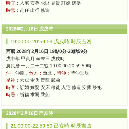
時宜：
入宅 安葬 求財 見貴 訂婚 嫁娶
時忌：
赴任 出行 修造
2028年2月16日 戊戌時
19:00:00-20:59:59 戊戌時 時辰吉凶
西曆 2028年2月16日 19點0分-20點59分
戊申年 甲寅月 辛未日 戊戌時
農民曆 一月二十二號 19:00:00-20:59:59時
沖：
沖龍，
煞方：
煞北，
時沖：
時沖壬辰
星神：
六戊 雷兵 青龍 武曲
時宜：
訂婚 嫁娶 安床 移徙 入宅 修造 安葬 祭祀
時忌：
祈福 求嗣 乘船
2028年2月16日 己亥時
21:00:00-22:59:59 己亥時 時辰吉凶