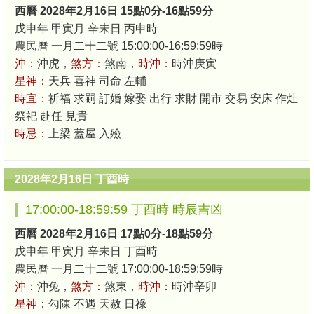
西曆 2028年2月16日 15點0分-16點59分
戊申年 甲寅月 辛未日 丙申時
農民曆 一月二十二號 15:00:00-16:59:59時
沖：
沖虎，
煞方：
煞南，
時沖：
時沖庚寅
星神：
天兵 喜神 司命 左輔
時宜：
祈福 求嗣 訂婚 嫁娶 出行 求財 開市 交易 安床 作灶
祭祀 赴任 見貴
時忌：
上梁 蓋屋 入殮
2028年2月16日 丁酉時
17:00:00-18:59:59 丁酉時 時辰吉凶
西曆 2028年2月16日 17點0分-18點59分
戊申年 甲寅月 辛未日 丁酉時
農民曆 一月二十二號 17:00:00-18:59:59時
沖：
沖兔，
煞方：
煞東，
時沖：
時沖辛卯
星神：
勾陳 不遇 天赦 日祿