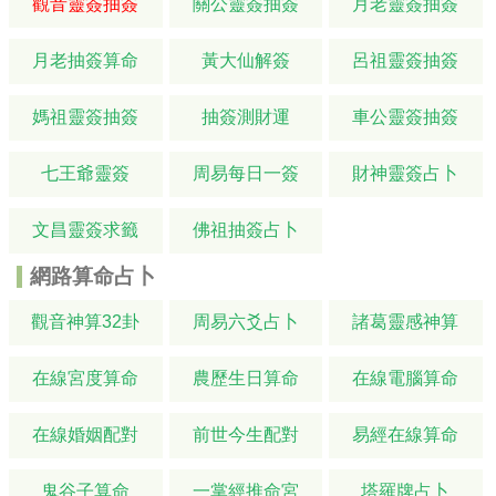
觀音靈簽抽簽
關公靈簽抽簽
月老靈簽抽簽
月老抽簽算命
黃大仙解簽
呂祖靈簽抽簽
媽祖靈簽抽簽
抽簽測財運
車公靈簽抽簽
七王爺靈簽
周易每日一簽
財神靈簽占卜
文昌靈簽求籤
佛祖抽簽占卜
網路算命占卜
觀音神算32卦
周易六爻占卜
諸葛靈感神算
在線宮度算命
農歷生日算命
在線電腦算命
在線婚姻配對
前世今生配對
易經在線算命
鬼谷子算命
一掌經推命宮
塔羅牌占卜