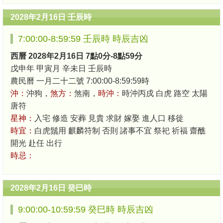
2028年2月16日 壬辰時
7:00:00-8:59:59 壬辰時 時辰吉凶
西曆 2028年2月16日 7點0分-8點59分
戊申年 甲寅月 辛未日 壬辰時
農民曆 一月二十二號 7:00:00-8:59:59時
沖：
沖狗，
煞方：
煞南，
時沖：
時沖丙戍 白虎 路空 太陽
唐符
星神：
入宅 修造 安葬 見貴 求財 嫁娶 進人口 移徙
時宜：
白虎鬚用 麒麟符制 否則 諸事不宜 祭祀 祈福 齋醮
開光 赴任 出行
時忌：
2028年2月16日 癸巳時
9:00:00-10:59:59 癸巳時 時辰吉凶