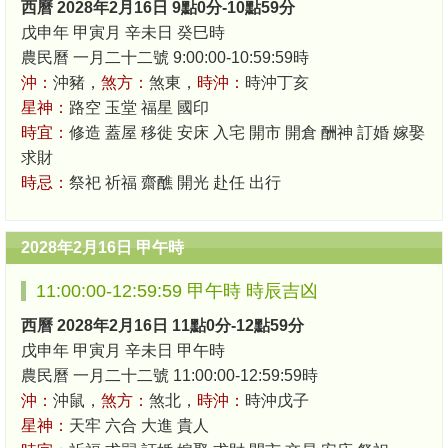
西曆 2028年2月16日 9點0分-10點59分
戊申年 甲寅月 辛未日 癸巳時
農民曆 一月二十二號 9:00:00-10:59:59時
沖：
沖豬，
煞方：
煞東，
時沖：
時沖丁亥
星神：
路空 玉堂 福星 國印
時宜：
修造 蓋屋 移徙 安床 入宅 開市 開倉 酬神 訂婚 嫁娶
求財
時忌：
祭祀 祈福 齋醮 開光 赴任 出行
2028年2月16日 甲午時
11:00:00-12:59:59 甲午時 時辰吉凶
西曆 2028年2月16日 11點0分-12點59分
戊申年 甲寅月 辛未日 甲午時
農民曆 一月二十二號 11:00:00-12:59:59時
沖：
沖鼠，
煞方：
煞北，
時沖：
時沖戊子
星神：
天牢 六合 大進 貴人