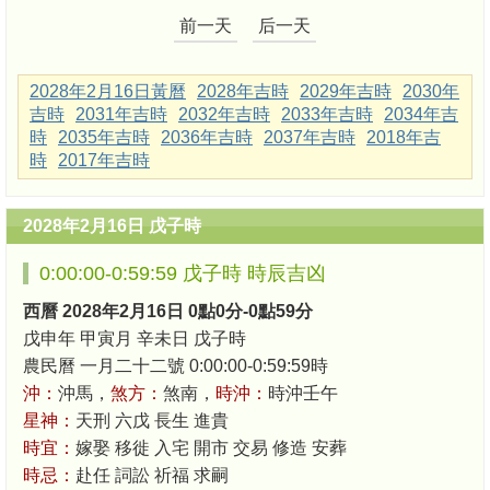
前一天
后一天
2028年2月16日黃曆
2028年吉時
2029年吉時
2030年
吉時
2031年吉時
2032年吉時
2033年吉時
2034年吉
時
2035年吉時
2036年吉時
2037年吉時
2018年吉
時
2017年吉時
2028年2月16日 戊子時
0:00:00-0:59:59 戊子時 時辰吉凶
西曆 2028年2月16日 0點0分-0點59分
戊申年 甲寅月 辛未日 戊子時
農民曆 一月二十二號 0:00:00-0:59:59時
沖：
沖馬，
煞方：
煞南，
時沖：
時沖壬午
星神：
天刑 六戊 長生 進貴
時宜：
嫁娶 移徙 入宅 開市 交易 修造 安葬
時忌：
赴任 詞訟 祈福 求嗣