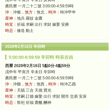
農民曆 一月二十二號 3:00:00-4:59:59時
沖：
沖猴，
煞方：
煞北，
時沖：
時沖甲申
星神：
地兵 羅紋 金匱
時宜：
祈福 求嗣 出行 求財 嫁娶 安葬
時忌：
修造 動土
2028年2月16日 辛卯時
5:00:00-6:59:59 辛卯時 時辰吉凶
西曆 2028年2月16日 5點0分-6點59分
戊申年 甲寅月 辛未日 辛卯時
農民曆 一月二十二號 5:00:00-6:59:59時
沖：
沖雞，
煞方：
煞西，
時沖：
時沖乙酉
星神：
天賊 三合 天德 寶光
時宜：
求嗣 訂婚 嫁娶 出行 求財 開市 交易 安床
時忌：
祭祀 祈福 齋醮 酬神