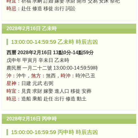
時宜：
祈福 求嗣 訂婚 嫁娶 求財 開市 交易 安床 祭祀
時忌：
赴任 修造 移徙 出行 詞訟
2028年2月16日 乙未時
13:00:00-14:59:59 乙未時 時辰吉凶
西曆 2028年2月16日 13點0分-14點59分
戊申年 甲寅月 辛未日 乙未時
農民曆 一月二十二號 13:00:00-14:59:59時
沖：
沖牛，
煞方：
煞西，
時沖：
時沖己丑
星神：
日建 元武 右弼
時宜：
見貴 求財 嫁娶 進人口 移徙 安葬
時忌：
造船 乘船 赴任 出行 修造 動土
2028年2月16日 丙申時
15:00:00-16:59:59 丙申時 時辰吉凶