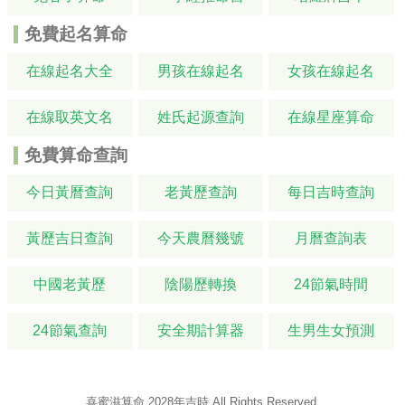
免費起名算命
在線起名大全
男孩在線起名
女孩在線起名
在線取英文名
姓氏起源查詢
在線星座算命
免費算命查詢
今日黃曆查詢
老黃歷查詢
每日吉時查詢
黃歷吉日查詢
今天農曆幾號
月曆查詢表
中國老黃歷
陰陽歷轉換
24節氣時間
24節氣查詢
安全期計算器
生男生女預測
喜蜜滋算命
2028年吉時
All Rights Reserved.