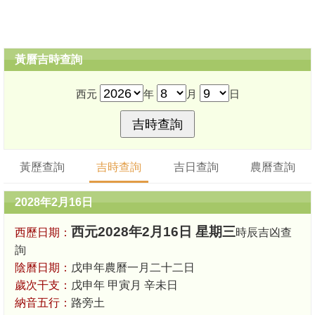
黃曆吉時查詢
西元
年
月
日
黃歷查詢
吉時查詢
吉日查詢
農曆查詢
2028年2月16日
西元2028年2月16日 星期三
西歷日期：
時辰吉凶查
詢
陰曆日期：
戊申年農曆一月二十二日
歲次干支：
戊申年 甲寅月 辛未日
納音五行：
路旁土