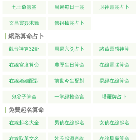
七王爺靈簽
周易每日一簽
財神靈簽占卜
文昌靈簽求籤
佛祖抽簽占卜
網路算命占卜
觀音神算32卦
周易六爻占卜
諸葛靈感神算
在線宮度算命
農歷生日算命
在線電腦算命
在線婚姻配對
前世今生配對
易經在線算命
鬼谷子算命
一掌經推命宮
塔羅牌占卜
免費起名算命
在線起名大全
男孩在線起名
女孩在線起名
在線取英文名
姓氏起源查詢
在線星座算命