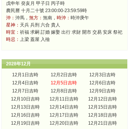
戊申年 癸亥月 甲子日 丙子時
農民曆 十月二十號 23:00:00-23:59:59時
沖：
沖馬，
煞方：
煞南，
時沖：
時沖庚午
星神：
天兵 兵刑 六合 貴人
時宜：
祈福 求嗣 訂婚 嫁娶 出行 求財 開市 交易 安床 祭祀
時忌：
上梁 蓋屋 入殮
2028年12月
12月1日吉時
12月2日吉時
12月3日吉時
12月4日吉時
12月5日吉時
12月6日吉時
12月7日吉時
12月8日吉時
12月9日吉時
12月10日吉時
12月11日吉時
12月12日吉時
12月13日吉時
12月14日吉時
12月15日吉時
12月16日吉時
12月17日吉時
12月18日吉時
12月19日吉時
12月20日吉時
12月21日吉時