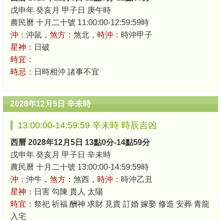
戊申年 癸亥月 甲子日 庚午時
農民曆 十月二十號 11:00:00-12:59:59時
沖：
沖鼠，
煞方：
煞北，
時沖：
時沖甲子
星神：
日破
時宜：
時忌：
日時相沖 諸事不宜
2028年12月5日 辛未時
13:00:00-14:59:59 辛未時 時辰吉凶
西曆 2028年12月5日 13點0分-14點59分
戊申年 癸亥月 甲子日 辛未時
農民曆 十月二十號 13:00:00-14:59:59時
沖：
沖牛，
煞方：
煞西，
時沖：
時沖乙丑
星神：
日害 勾陳 貴人 太陽
時宜：
祭祀 祈福 酬神 求財 見貴 訂婚 嫁娶 修造 安葬 青龍
入宅