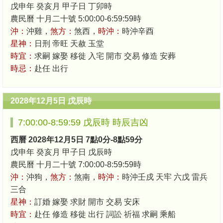
戊申年 癸亥月 甲子日 丁卯時
農民曆 十月二十號 5:00:00-6:59:59時
沖：
沖雞，
煞方：
煞西，
時沖：
時沖辛酉
星神：
日刑 帝旺 天赦 玉堂
時宜：
求嗣 嫁娶 移徙 入宅 開市 交易 修造 安葬
時忌：
赴任 出行
2028年12月5日 戊辰時
7:00:00-8:59:59 戊辰時 時辰吉凶
西曆 2028年12月5日 7點0分-8點59分
戊申年 癸亥月 甲子日 戊辰時
農民曆 十月二十號 7:00:00-8:59:59時
沖：
沖狗，
煞方：
煞南，
時沖：
時沖壬戍 天牢 六戊 雷兵
三合
星神：
訂婚 嫁娶 求財 開市 交易 安床
時宜：
赴任 修造 移徙 出行 詞訟 祈福 求嗣 乘船