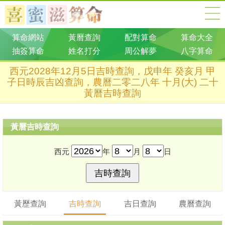
算命網站
黃曆查詢
配對算命
算命大全
抽簽算命
姓名打分
周公解夢
八字算命
西元2028年12月5日吉時查詢，戊申年 癸亥月 甲
子日時辰吉凶查詢，農曆二零二八年 十月(大) 二十
黃曆吉時查詢
黃曆吉時查詢
西元
年
月
日
黃歷查詢
吉時查詢
吉日查詢
農曆查詢