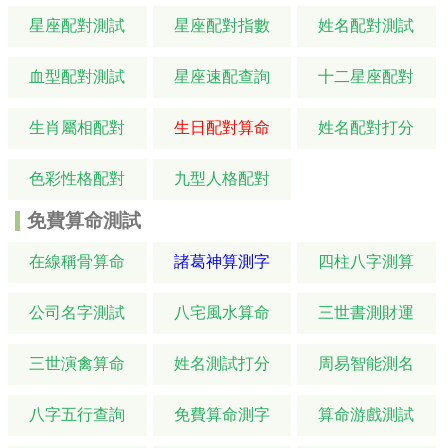
星座配對測試
星座配對指數
姓名配對測試
血型配對測試
星座速配查詢
十二星座配對
生肖屬相配對
生日配對算命
姓名配對打分
色彩性格配對
九型人格配對
免費算命測試
在線稱骨算命
諸葛神算測字
四柱八字測算
公司名字測試
八宅風水算命
三世書測財運
三世演禽算命
姓名測試打分
周易智能測名
八字五行查詢
免費算命測字
算命游戲測試