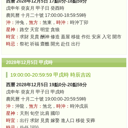
西曆 2028年12月5日 17點0分-18點59分
戊申年 癸亥月 甲子日 癸酉時
農民曆 十月二十號 17:00:00-18:59:59時
沖：
沖兔，
煞方：
煞東，
時沖：
時沖丁卯
星神：
路空 天官 明堂 貪狼
時宜：
求財 見貴 酬神 修造 蓋屋 移徙 作灶 安床 入宅 開市
時忌：
祭祀 祈福 齋醮 開光 赴任 出行
2028年12月5日 甲戌時
19:00:00-20:59:59 甲戌時 時辰吉凶
西曆 2028年12月5日 19點0分-20點59分
戊申年 癸亥月 甲子日 甲戌時
農民曆 十月二十號 19:00:00-20:59:59時
沖：
沖龍，
煞方：
煞北，
時沖：
時沖戊辰
星神：
天刑 旬空 比肩 國印
時宜：
出行 求財 見貴 嫁娶 進人口 移徙 安葬
時忌：
赴任 詞訟