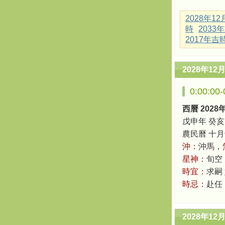
2028年1
時
2033
2017年吉
2028年12
0:00:0
西曆 2028
戊申年 癸亥
農民曆 十月十八
沖：
沖馬，
星神：
旬空
時宜：
求嗣
時忌：
赴任
2028年12