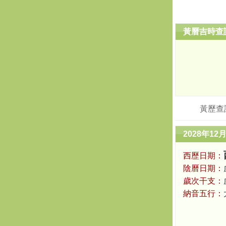
黃曆吉時查
黃歷查
2028年12
西歷日期：
陰曆日期：
歲次干支：
納音五行：