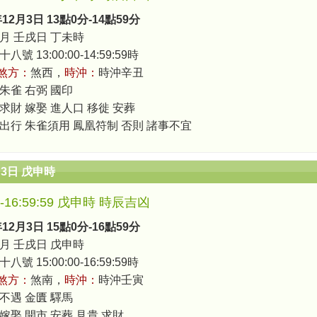
年12月3日 13點0分-14點59分
月 壬戌日 丁未時
號 13:00:00-14:59:59時
煞方：
煞西，
時沖：
時沖辛丑
 朱雀 右弼 國印
 求財 嫁娶 進人口 移徙 安葬
 出行 朱雀須用 鳳凰符制 否則 諸事不宜
月3日 戊申時
00-16:59:59 戊申時 時辰吉凶
年12月3日 15點0分-16點59分
月 壬戌日 戊申時
號 15:00:00-16:59:59時
煞方：
煞南，
時沖：
時沖壬寅
 不遇 金匱 驛馬
 嫁娶 開市 安葬 見貴 求財