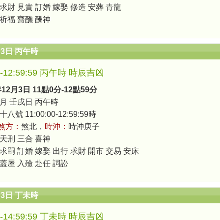
 求財 見貴 訂婚 嫁娶 修造 安葬 青龍
 祈福 齋醮 酬神
月3日 丙午時
00-12:59:59 丙午時 時辰吉凶
年12月3日 11點0分-12點59分
月 壬戌日 丙午時
號 11:00:00-12:59:59時
煞方：
煞北，
時沖：
時沖庚子
 天刑 三合 喜神
求嗣 訂婚 嫁娶 出行 求財 開市 交易 安床
 蓋屋 入殮 赴任 詞訟
月3日 丁未時
00-14:59:59 丁未時 時辰吉凶