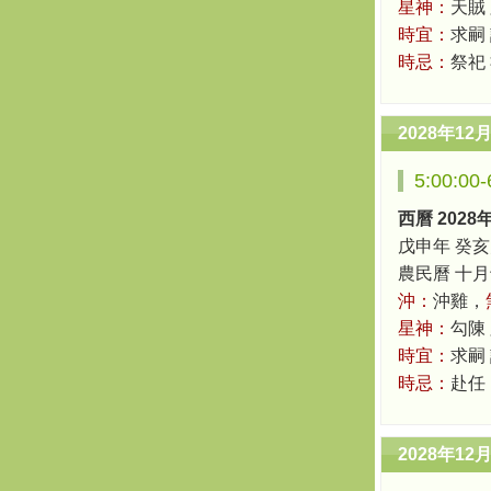
星神：
天賊
時宜：
求嗣
時忌：
祭祀
2028年12
5:00:0
西曆 2028
戊申年 癸亥
農民曆 十月十八
沖：
沖雞，
星神：
勾陳
時宜：
求嗣
時忌：
赴任
2028年12