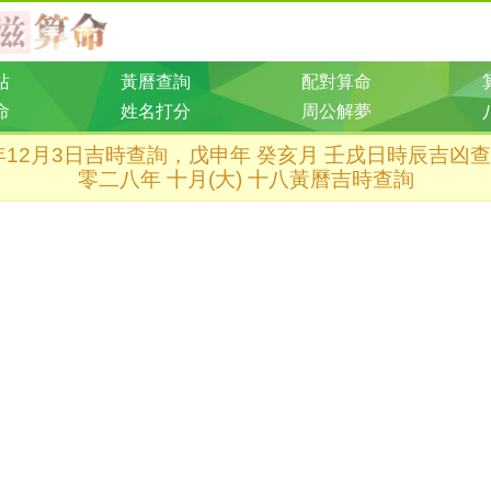
站
黃曆查詢
配對算命
命
姓名打分
周公解夢
8年12月3日吉時查詢，戊申年 癸亥月 壬戌日時辰吉凶
零二八年 十月(大) 十八黃曆吉時查詢