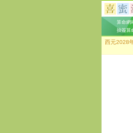
算命網
抽簽算
西元202