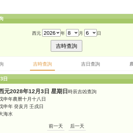
詢
西元
年
月
日
詢
吉時查詢
吉日查詢
月3日
西元2028年12月3日 星期日
時辰吉凶查詢
戊申年農曆十月十八日
戊申年 癸亥月 壬戌日
大海水
前一天
后一天