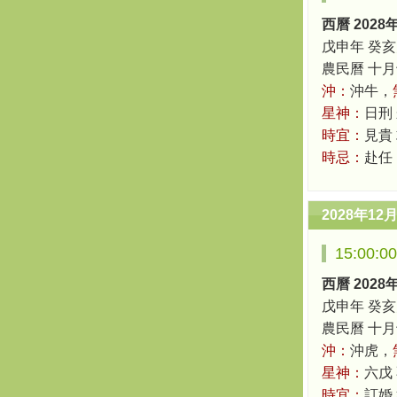
西曆 2028
戊申年 癸亥
農民曆 十月十八
沖：
沖牛，
星神：
日刑
時宜：
見貴
時忌：
赴任
2028年12
15:00:
西曆 2028
戊申年 癸亥
農民曆 十月十八
沖：
沖虎，
星神：
六戊
時宜：
訂婚