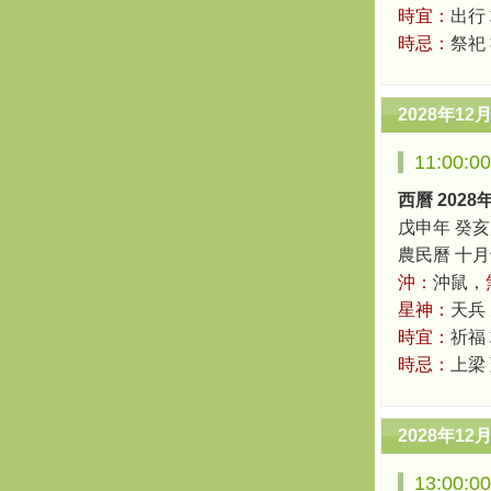
時宜：
出行
時忌：
祭祀
2028年12
11:00:
西曆 2028
戊申年 癸亥
農民曆 十月十八
沖：
沖鼠，
星神：
天兵
時宜：
祈福 
時忌：
上梁
2028年12
13:00: