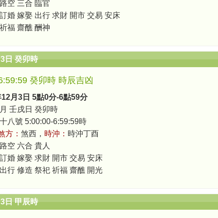
 路空 三合 臨官
 訂婚 嫁娶 出行 求財 開市 交易 安床
 祈福 齋醮 酬神
月3日 癸卯時
0-6:59:59 癸卯時 時辰吉凶
年12月3日 5點0分-6點59分
月 壬戌日 癸卯時
號 5:00:00-6:59:59時
煞方：
煞西，
時沖：
時沖丁酉
 路空 六合 貴人
 訂婚 嫁娶 求財 開市 交易 安床
 出行 修造 祭祀 祈福 齋醮 開光
月3日 甲辰時