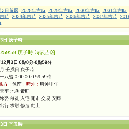
2月3日黃曆
2028年吉時
2029年吉時
2030年吉時
2031年吉時
年吉時
2034年吉時
2035年吉時
2036年吉時
2037年吉時
20
時
月3日 庚子時
0-0:59:59 庚子時 時辰吉凶
年12月3日 0點0分-0點59分
月 壬戌日 庚子時
號 0:00:00-0:59:59時
煞方：
煞南，
時沖：
時沖甲午
 天牢 地兵 帝旺
 嫁娶 移徙 入宅 開市 交易 安葬
 出行 求財 修造 動土
月3日 辛丑時