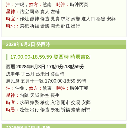
沖：
沖虎，
煞方：
煞南，
時沖：
時沖丙寅
星神：
路空 司命 貴人 左輔
時宜：
作灶 酬神 修造 見貴 求財 嫁娶 進人口 移徙 安葬
時忌：
祭祀 祈福 齋醮 開光 赴任 出行
2028年6月3日 癸酉時
17:00:00-18:59:59 癸酉時 時辰吉凶
西曆 2028年6月3日 17點0分-18點59分
戊申年 丁巳月 己未日 癸酉時
農民曆 五月十一號 17:00:00-18:59:59時
沖：
沖兔，
煞方：
煞東，
時沖：
時沖丁卯
星神：
勾陳 天賊 路空 長生
時宜：
求嗣 嫁娶 移徙 入宅 開市 交易 安葬
時忌：
赴任 出行 修造 祭祀 祈福 齋醮 酬神