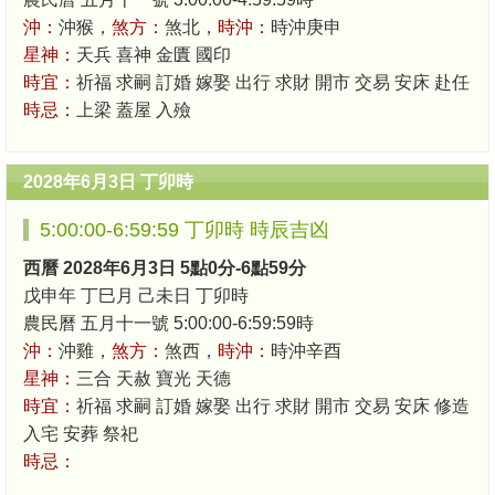
沖：
沖猴，
煞方：
煞北，
時沖：
時沖庚申
星神：
天兵 喜神 金匱 國印
時宜：
祈福 求嗣 訂婚 嫁娶 出行 求財 開市 交易 安床 赴任
時忌：
上梁 蓋屋 入殮
2028年6月3日 丁卯時
5:00:00-6:59:59 丁卯時 時辰吉凶
西曆 2028年6月3日 5點0分-6點59分
戊申年 丁巳月 己未日 丁卯時
農民曆 五月十一號 5:00:00-6:59:59時
沖：
沖雞，
煞方：
煞西，
時沖：
時沖辛酉
星神：
三合 天赦 寶光 天德
時宜：
祈福 求嗣 訂婚 嫁娶 出行 求財 開市 交易 安床 修造
入宅 安葬 祭祀
時忌：