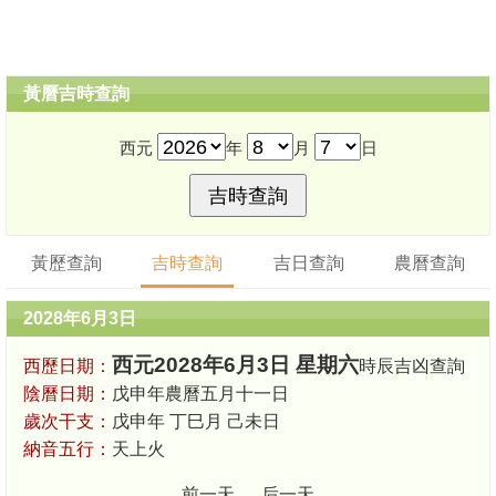
黃曆吉時查詢
西元
年
月
日
黃歷查詢
吉時查詢
吉日查詢
農曆查詢
2028年6月3日
西元2028年6月3日 星期六
西歷日期：
時辰吉凶查詢
陰曆日期：
戊申年農曆五月十一日
歲次干支：
戊申年 丁巳月 己未日
納音五行：
天上火
前一天
后一天