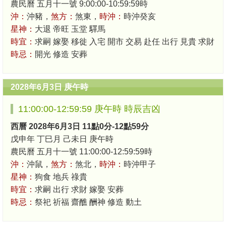
農民曆 五月十一號 9:00:00-10:59:59時
沖：
沖豬，
煞方：
煞東，
時沖：
時沖癸亥
星神：
大退 帝旺 玉堂 驛馬
時宜：
求嗣 嫁娶 移徙 入宅 開市 交易 赴任 出行 見貴 求財
時忌：
開光 修造 安葬
2028年6月3日 庚午時
11:00:00-12:59:59 庚午時 時辰吉凶
西曆 2028年6月3日 11點0分-12點59分
戊申年 丁巳月 己未日 庚午時
農民曆 五月十一號 11:00:00-12:59:59時
沖：
沖鼠，
煞方：
煞北，
時沖：
時沖甲子
星神：
狗食 地兵 祿貴
時宜：
求嗣 出行 求財 嫁娶 安葬
時忌：
祭祀 祈福 齋醮 酬神 修造 動土