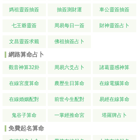
媽祖靈簽抽簽
抽簽測財運
車公靈簽抽簽
七王爺靈簽
周易每日一簽
財神靈簽占卜
文昌靈簽求籤
佛祖抽簽占卜
網路算命占卜
觀音神算32卦
周易六爻占卜
諸葛靈感神算
在線宮度算命
農歷生日算命
在線電腦算命
在線婚姻配對
前世今生配對
易經在線算命
鬼谷子算命
一掌經推命宮
塔羅牌占卜
免費起名算命