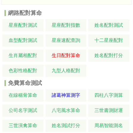
網路配對算命
星座配對測試
星座配對指數
姓名配對測試
血型配對測試
星座速配查詢
十二星座配對
生肖屬相配對
生日配對算命
姓名配對打分
色彩性格配對
九型人格配對
免費算命測試
在線稱骨算命
諸葛神算測字
四柱八字測算
公司名字測試
八宅風水算命
三世書測財運
三世演禽算命
姓名測試打分
周易智能測名