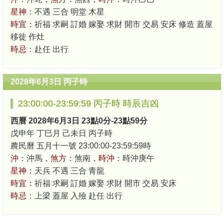
星神：
不遇 三合 明堂 木星
時宜：
祈福 求嗣 訂婚 嫁娶 求財 開市 交易 安床 修造 蓋屋
移徙 作灶
時忌：
赴任 出行
2028年6月3日 丙子時
23:00:00-23:59:59 丙子時 時辰吉凶
西曆 2028年6月3日 23點0分-23點59分
戊申年 丁巳月 己未日 丙子時
農民曆 五月十一號 23:00:00-23:59:59時
沖：
沖馬，
煞方：
煞南，
時沖：
時沖庚午
星神：
天兵 不遇 三合 青龍
時宜：
祈福 求嗣 訂婚 嫁娶 求財 開市 交易 安床
時忌：
上梁 蓋屋 入殮 赴任 出行