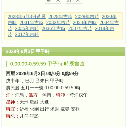
2028年6月3日黃曆
2028年吉時
2029年吉時
2030年
吉時
2031年吉時
2032年吉時
2033年吉時
2034年吉
時
2035年吉時
2036年吉時
2037年吉時
2018年吉
時
2017年吉時
2028年6月3日 甲子時
0:00:00-0:59:59 甲子時 時辰吉凶
西曆 2028年6月3日 0點0分-0點59分
戊申年 丁巳月 己未日 甲子時
農民曆 五月十一號 0:00:00-0:59:59時
沖：
沖馬，
煞方：
煞南，
時沖：
時沖戊午
星神：
天刑 羅紋 大進
時宜：
祈福 求嗣 出行 求財 嫁娶 安葬
時忌：
赴任 詞訟