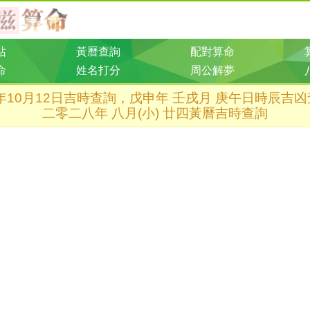
站
黃曆查詢
配對算命
命
姓名打分
周公解夢
8年10月12日吉時查詢，戊申年 壬戌月 庚午日時辰吉
二零二八年 八月(小) 廿四黃曆吉時查詢