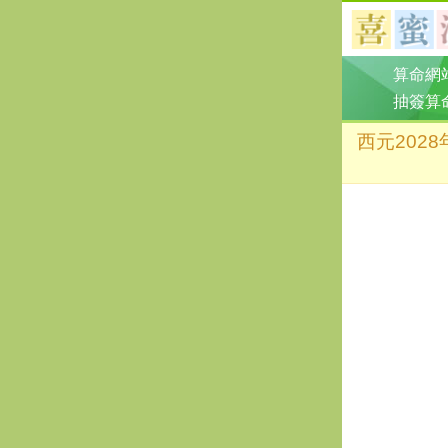
算命網
抽簽算
西元202