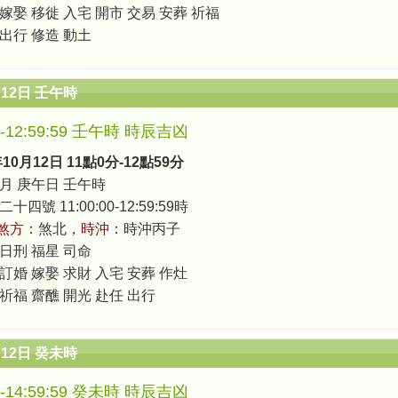
 嫁娶 移徙 入宅 開市 交易 安葬 祈福
 出行 修造 動土
月12日 壬午時
00-12:59:59 壬午時 時辰吉凶
年10月12日 11點0分-12點59分
月 庚午日 壬午時
四號 11:00:00-12:59:59時
煞方：
煞北，
時沖：
時沖丙子
 日刑 福星 司命
 訂婚 嫁娶 求財 入宅 安葬 作灶
 祈福 齋醮 開光 赴任 出行
月12日 癸未時
00-14:59:59 癸未時 時辰吉凶