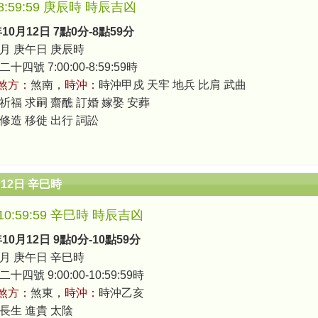
0-8:59:59 庚辰時 時辰吉凶
年10月12日 7點0分-8點59分
月 庚午日 庚辰時
四號 7:00:00-8:59:59時
煞方：
煞南，
時沖：
時沖甲戍 天牢 地兵 比肩 武曲
 祈福 求嗣 齋醮 訂婚 嫁娶 安葬
 修造 移徙 出行 詞訟
月12日 辛巳時
0-10:59:59 辛巳時 時辰吉凶
年10月12日 9點0分-10點59分
月 庚午日 辛巳時
四號 9:00:00-10:59:59時
煞方：
煞東，
時沖：
時沖乙亥
 長生 進貴 太陰