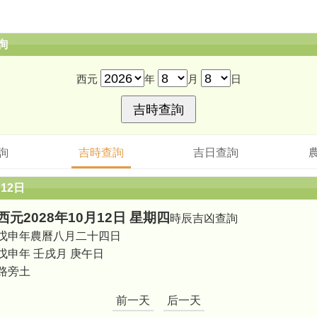
詢
西元
年
月
日
詢
吉時查詢
吉日查詢
月12日
西元2028年10月12日 星期四
時辰吉凶查詢
戊申年農曆八月二十四日
戊申年 壬戌月 庚午日
路旁土
前一天
后一天