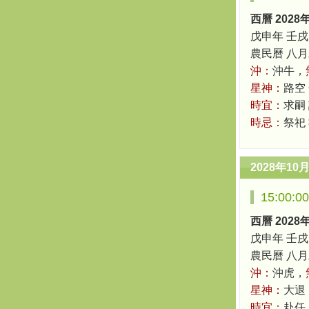
西曆 2028
戊申年 壬戌
農民曆 八月二十
沖：
沖牛，
星神：
路空
時宜：
求嗣
時忌：
祭祀
2028年10
15:00:
西曆 2028
戊申年 壬戌
農民曆 八月二十
沖：
沖虎，
星神：
大退
時宜：
赴任 