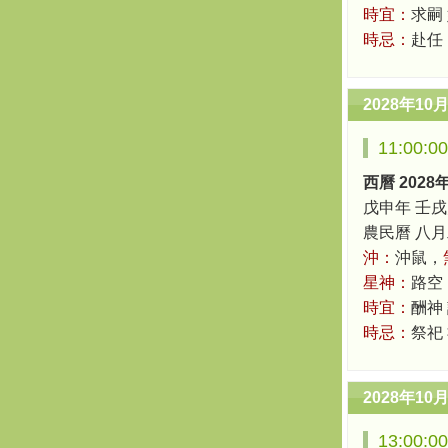
時宜：
求嗣
時忌：
赴任
2028年10
11:00:
西曆 2028
戊申年 壬戌
農民曆 八月二十
沖：
沖鼠，
星神：
路空
時宜：
酬神
時忌：
祭祀
2028年10
13:00: