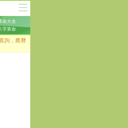
算命大全
八字算命
凶查詢，農曆