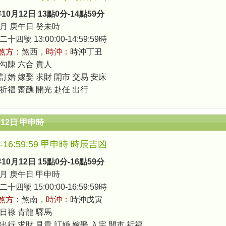
年10月12日 13點0分-14點59分
月 庚午日 癸未時
四號 13:00:00-14:59:59時
煞方：
煞西，
時沖：
時沖丁丑
 勾陳 六合 貴人
 訂婚 嫁娶 求財 開市 交易 安床
 祈福 齋醮 開光 赴任 出行
月12日 甲申時
00-16:59:59 甲申時 時辰吉凶
年10月12日 15點0分-16點59分
月 庚午日 甲申時
四號 15:00:00-16:59:59時
煞方：
煞南，
時沖：
時沖戊寅
 日祿 青龍 驛馬
出行 求財 見貴 訂婚 嫁娶 入宅 開市 祈福