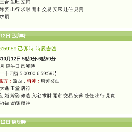
 三合 生旺 左輔
嫁娶 出行 求財 開市 交易 安床 赴任 見貴
 求嗣
月12日 己卯時
0-6:59:59 己卯時 時辰吉凶
年10月12日 5點0分-6點59分
月 庚午日 己卯時
四號 5:00:00-6:59:59時
煞方：
煞西，
時沖：
時沖癸酉
 大進 玉堂 唐符
訂婚 嫁娶 修造 入宅 求財 開市 交易 安葬 赴任 出行 見貴
 祈福 齋醮 酬神
月12日 庚辰時