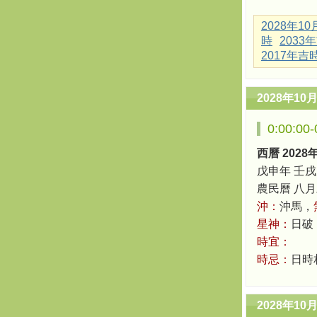
2028年1
時
2033
2017年吉
2028年10
0:00:0
西曆 2028
戊申年 壬戌
農民曆 八月二十
沖：
沖馬，
星神：
日破
時宜：
時忌：
日時
2028年10