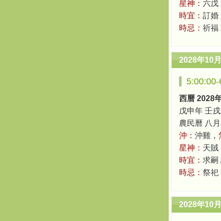
星神：
六戊
時宜：
訂婚 
時忌：
祈福
2028年10
5:00:0
西曆 2028
戊申年 壬戌
農民曆 八月二十
沖：
沖雞，
星神：
天賊
時宜：
求嗣 
時忌：
祭祀
2028年10