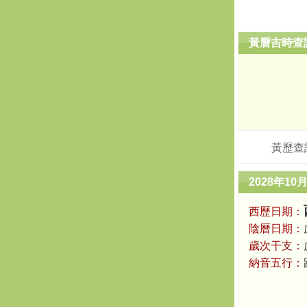
黃曆吉時查
黃歷查
2028年10
西歷日期：
陰曆日期：
歲次干支：
納音五行：