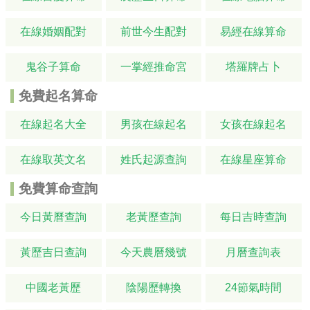
在線婚姻配對
前世今生配對
易經在線算命
鬼谷子算命
一掌經推命宮
塔羅牌占卜
免費起名算命
在線起名大全
男孩在線起名
女孩在線起名
在線取英文名
姓氏起源查詢
在線星座算命
免費算命查詢
今日黃曆查詢
老黃歷查詢
每日吉時查詢
黃歷吉日查詢
今天農曆幾號
月曆查詢表
中國老黃歷
陰陽歷轉換
24節氣時間