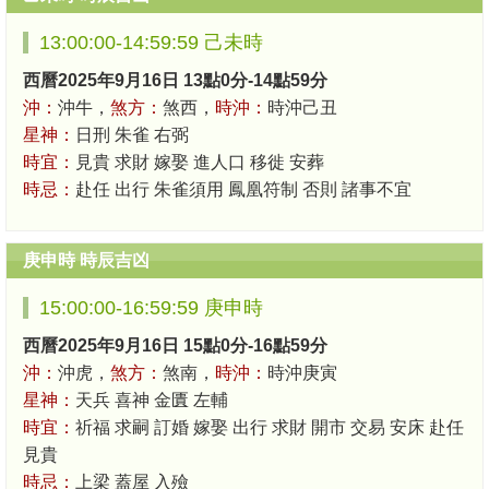
13:00:00-14:59:59 己未時
西曆2025年9月16日 13點0分-14點59分
沖：
沖牛，
煞方：
煞西，
時沖：
時沖己丑
星神：
日刑 朱雀 右弼
時宜：
見貴 求財 嫁娶 進人口 移徙 安葬
時忌：
赴任 出行 朱雀須用 鳳凰符制 否則 諸事不宜
庚申時 時辰吉凶
15:00:00-16:59:59 庚申時
西曆2025年9月16日 15點0分-16點59分
沖：
沖虎，
煞方：
煞南，
時沖：
時沖庚寅
星神：
天兵 喜神 金匱 左輔
時宜：
祈福 求嗣 訂婚 嫁娶 出行 求財 開市 交易 安床 赴任
見貴
時忌：
上梁 蓋屋 入殮