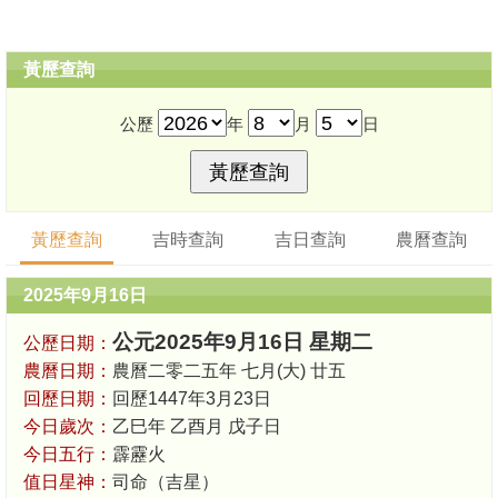
黃歷查詢
公歷
年
月
日
黃歷查詢
吉時查詢
吉日查詢
農曆查詢
2025年9月16日
公元2025年9月16日 星期二
公歷日期：
農曆日期：
農曆二零二五年 七月(大) 廿五
回歷日期：
回歷1447年3月23日
今日歲次：
乙巳年 乙酉月 戊子日
今日五行：
霹靂火
值日星神：
司命（吉星）