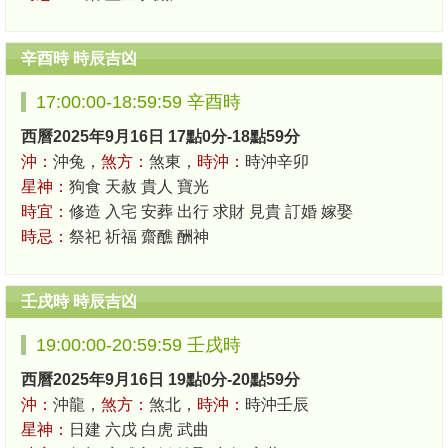
辛酉時 時辰吉凶
17:00:00-18:59:59 辛酉時
西曆2025年9月16日 17點0分-18點59分
沖：
沖兔，
煞方：
煞東，
時沖：
時沖辛卯
星神：
狗食 天赦 貴人 寶光
時宜：
修造 入宅 安葬 出行 求財 見貴 訂婚 嫁娶
時忌：
祭祀 祈福 齋醮 酬神
壬戌時 時辰吉凶
19:00:00-20:59:59 壬戌時
西曆2025年9月16日 19點0分-20點59分
沖：
沖龍，
煞方：
煞北，
時沖：
時沖壬辰
星神：
日建 六戊 白虎 武曲