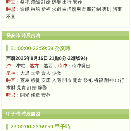
時宜：
祭祀 齋醮 訂婚 嫁娶 出行 安葬
時忌：
造船 乘船 祈福 求嗣 白虎鬚用 麒麟符制 否則 諸事
不宜
癸亥時 時辰吉凶
21:00:00-22:59:59 癸亥時
西曆2025年9月16日 21點0分-22點59分
沖：
沖蛇，
煞方：
煞西，
時沖：
時沖癸巳
星神：
大退 玉堂 貴人 少微
時宜：
蓋屋 移徙 安床 入宅 開市 開倉 祭祀 祈福 酬神 出行
求財 見貴 訂婚 嫁娶
時忌：
開光 修造 安葬
甲子時 時辰吉凶
23:00:00-23:59:59 甲子時