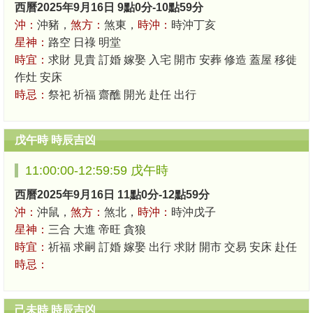
西曆2025年9月16日 9點0分-10點59分
沖：
沖豬，
煞方：
煞東，
時沖：
時沖丁亥
星神：
路空 日祿 明堂
時宜：
求財 見貴 訂婚 嫁娶 入宅 開市 安葬 修造 蓋屋 移徙
作灶 安床
時忌：
祭祀 祈福 齋醮 開光 赴任 出行
戊午時 時辰吉凶
11:00:00-12:59:59 戊午時
西曆2025年9月16日 11點0分-12點59分
沖：
沖鼠，
煞方：
煞北，
時沖：
時沖戊子
星神：
三合 大進 帝旺 貪狼
時宜：
祈福 求嗣 訂婚 嫁娶 出行 求財 開市 交易 安床 赴任
時忌：
己未時 時辰吉凶