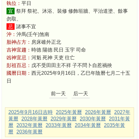
執位：
平日
宜
祭拜 祭祀、沐浴、裝修 修飾垣牆、平治道塗、餘事
勿取、
忌
諸事不宜
沖：
沖馬(壬午)煞南
胎神占方：
房床碓外正北
吉神宜趨：
時德 陽德 民日 玉宇 司命
凶神宜忌：
河魁 死神 天吏 往亡
彭祖百忌：
戊不受田田主不祥 子不問卜自惹禍殃
國曆日期：
西元2025年9月16日，乙巳年陰曆七月二十五
日
前一天
后一天
2025年9月16日吉時
2025年黃曆
2026年黃曆
2027年
黃曆
2028年黃曆
2029年黃曆
2030年黃曆
2031年黃
曆
2032年黃曆
2033年黃曆
2034年黃曆
2035年黃
曆
2036年黃曆