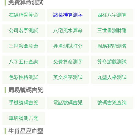
免費算命測試
在線稱骨算命
諸葛神算測字
四柱八字測算
公司名字測試
八宅風水算命
三世書測財運
三世演禽算命
姓名測試打分
周易智能測名
八字五行查詢
免費算命測字
算命游戲測試
色彩性格測試
英文名字測試
九型人格測試
周易號碼吉兇
手機號碼吉兇
電話號碼吉兇
號碼吉兇查詢
車牌號測吉兇
生肖星座血型