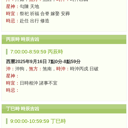
星神：
勾陳 天地
時宜：
祭祀 祈福 合脊 嫁娶 安葬
時忌：
赴任 出行 修造
丙辰時 時辰吉凶
7:00:00-8:59:59 丙辰時
西曆2025年9月16日 7點0分-8點59分
沖：
沖狗，
煞方：
煞南，
時沖：
時沖丙戍 日破
星神：
時宜：
日時相沖 諸事不宜
時忌：
丁巳時 時辰吉凶
9:00:00-10:59:59 丁巳時