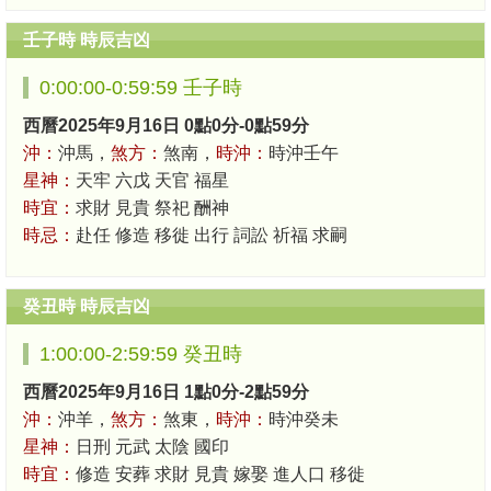
壬子時 時辰吉凶
0:00:00-0:59:59 壬子時
西曆2025年9月16日 0點0分-0點59分
沖：
沖馬，
煞方：
煞南，
時沖：
時沖壬午
星神：
天牢 六戊 天官 福星
時宜：
求財 見貴 祭祀 酬神
時忌：
赴任 修造 移徙 出行 詞訟 祈福 求嗣
癸丑時 時辰吉凶
1:00:00-2:59:59 癸丑時
西曆2025年9月16日 1點0分-2點59分
沖：
沖羊，
煞方：
煞東，
時沖：
時沖癸未
星神：
日刑 元武 太陰 國印
時宜：
修造 安葬 求財 見貴 嫁娶 進人口 移徙