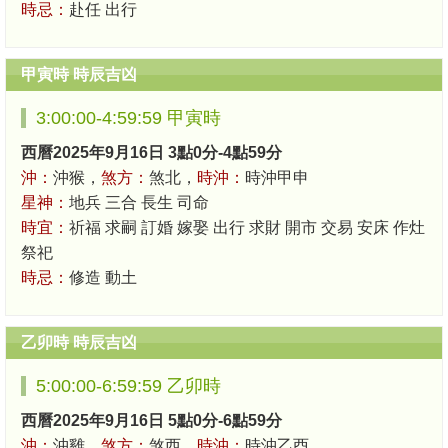
時忌：
赴任 出行
甲寅時 時辰吉凶
3:00:00-4:59:59 甲寅時
西曆2025年9月16日 3點0分-4點59分
沖：
沖猴，
煞方：
煞北，
時沖：
時沖甲申
星神：
地兵 三合 長生 司命
時宜：
祈福 求嗣 訂婚 嫁娶 出行 求財 開市 交易 安床 作灶
祭祀
時忌：
修造 動土
乙卯時 時辰吉凶
5:00:00-6:59:59 乙卯時
西曆2025年9月16日 5點0分-6點59分
沖：
沖雞，
煞方：
煞西，
時沖：
時沖乙酉