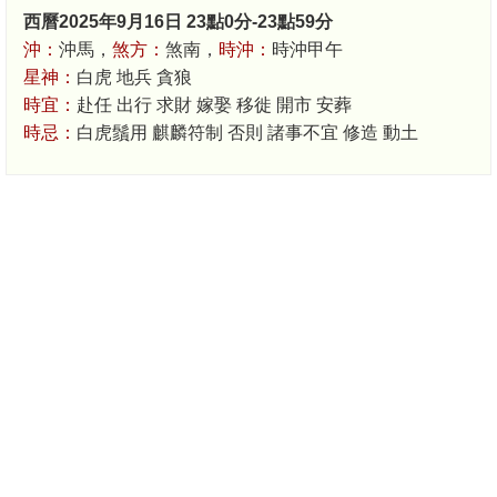
西曆2025年9月16日 23點0分-23點59分
沖：
沖馬，
煞方：
煞南，
時沖：
時沖甲午
星神：
白虎 地兵 貪狼
時宜：
赴任 出行 求財 嫁娶 移徙 開市 安葬
時忌：
白虎鬚用 麒麟符制 否則 諸事不宜 修造 動土