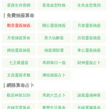
星座生肖密碼
星座血型性格
生肖血型查詢
免費抽簽算命
觀音靈簽抽簽
關公靈簽抽簽
月老靈簽抽簽
月老抽簽算命
黃大仙解簽
呂祖靈簽抽簽
媽祖靈簽抽簽
抽簽測財運
車公靈簽抽簽
七王爺靈簽
周易每日一簽
財神靈簽占卜
文昌靈簽求籤
佛祖抽簽占卜
網路算命占卜
觀音神算32卦
周易六爻占卜
諸葛靈感神算
在線宮度算命
農歷生日算命
在線電腦算命