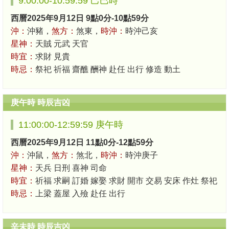
9:00:00-10:59:59 己巳時
西曆2025年9月12日 9點0分-10點59分
沖：
沖豬，
煞方：
煞東，
時沖：
時沖己亥
星神：
天賊 元武 天官
時宜：
求財 見貴
時忌：
祭祀 祈福 齋醮 酬神 赴任 出行 修造 動土
庚午時 時辰吉凶
11:00:00-12:59:59 庚午時
西曆2025年9月12日 11點0分-12點59分
沖：
沖鼠，
煞方：
煞北，
時沖：
時沖庚子
星神：
天兵 日刑 喜神 司命
時宜：
祈福 求嗣 訂婚 嫁娶 求財 開市 交易 安床 作灶 祭祀
時忌：
上梁 蓋屋 入殮 赴任 出行
辛未時 時辰吉凶