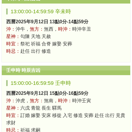
13:00:00-14:59:59 辛未時
西曆2025年9月12日 13點0分-14點59分
沖：
沖牛，
煞方：
煞西，
時沖：
時沖辛丑
星神：
勾陳 天地 天赦
時宜：
祭祀 祈福 合脊 嫁娶 安葬
時忌：
赴任 出行 修造
壬申時 時辰吉凶
15:00:00-16:59:59 壬申時
西曆2025年9月12日 15點0分-16點59分
沖：
沖虎，
煞方：
煞南，
時沖：
時沖壬寅
星神：
六戊 青龍 長生 驛馬
時宜：
訂婚 嫁娶 安床 移徙 入宅 修造 安葬 赴任 出行 見貴
求財
時忌：
祈福 求嗣