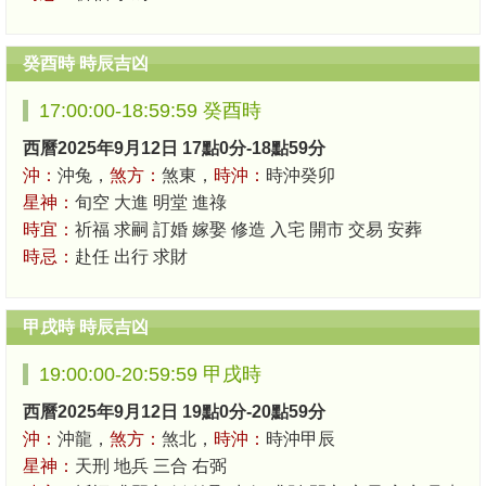
癸酉時 時辰吉凶
17:00:00-18:59:59 癸酉時
西曆2025年9月12日 17點0分-18點59分
沖：
沖兔，
煞方：
煞東，
時沖：
時沖癸卯
星神：
旬空 大進 明堂 進祿
時宜：
祈福 求嗣 訂婚 嫁娶 修造 入宅 開市 交易 安葬
時忌：
赴任 出行 求財
甲戌時 時辰吉凶
19:00:00-20:59:59 甲戌時
西曆2025年9月12日 19點0分-20點59分
沖：
沖龍，
煞方：
煞北，
時沖：
時沖甲辰
星神：
天刑 地兵 三合 右弼