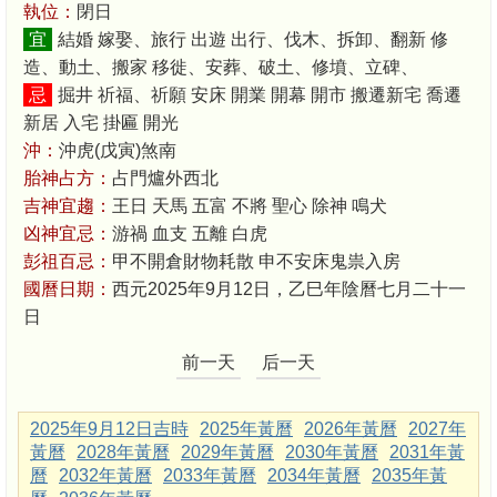
執位：
閉日
宜
結婚 嫁娶、旅行 出遊 出行、伐木、拆卸、翻新 修
造、動土、搬家 移徙、安葬、破土、修墳、立碑、
忌
掘井 祈福、祈願 安床 開業 開幕 開市 搬遷新宅 喬遷
新居 入宅 掛匾 開光
沖：
沖虎(戊寅)煞南
胎神占方：
占門爐外西北
吉神宜趨：
王日 天馬 五富 不將 聖心 除神 鳴犬
凶神宜忌：
游禍 血支 五離 白虎
彭祖百忌：
甲不開倉財物耗散 申不安床鬼祟入房
國曆日期：
西元2025年9月12日，乙巳年陰曆七月二十一
日
前一天
后一天
2025年9月12日吉時
2025年黃曆
2026年黃曆
2027年
黃曆
2028年黃曆
2029年黃曆
2030年黃曆
2031年黃
曆
2032年黃曆
2033年黃曆
2034年黃曆
2035年黃