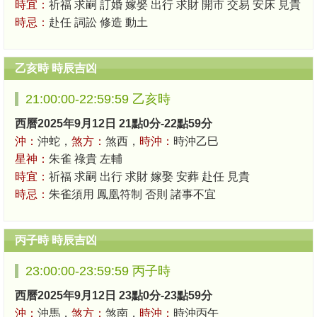
時宜：
祈福 求嗣 訂婚 嫁娶 出行 求財 開市 交易 安床 見貴
時忌：
赴任 詞訟 修造 動土
乙亥時 時辰吉凶
21:00:00-22:59:59 乙亥時
西曆2025年9月12日 21點0分-22點59分
沖：
沖蛇，
煞方：
煞西，
時沖：
時沖乙巳
星神：
朱雀 祿貴 左輔
時宜：
祈福 求嗣 出行 求財 嫁娶 安葬 赴任 見貴
時忌：
朱雀須用 鳳凰符制 否則 諸事不宜
丙子時 時辰吉凶
23:00:00-23:59:59 丙子時
西曆2025年9月12日 23點0分-23點59分
沖：
沖馬，
煞方：
煞南，
時沖：
時沖丙午