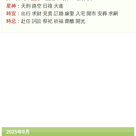
星神：
天刑 路空 日祿 大進
時宜：
出行 求財 見貴 訂婚 嫁娶 入宅 開市 安葬 求嗣
時忌：
赴任 詞訟 祭祀 祈福 齋醮 開光
2025年9月