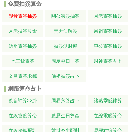
免費抽簽算命
觀音靈簽抽簽
關公靈簽抽簽
月老靈簽抽簽
月老抽簽算命
黃大仙解簽
呂祖靈簽抽簽
媽祖靈簽抽簽
抽簽測財運
車公靈簽抽簽
七王爺靈簽
周易每日一簽
財神靈簽占卜
文昌靈簽求籤
佛祖抽簽占卜
網路算命占卜
觀音神算32卦
周易六爻占卜
諸葛靈感神算
在線宮度算命
農歷生日算命
在線電腦算命
在線婚姻配對
前世今生配對
易經在線算命