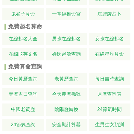
鬼谷子算命
一掌經推命宮
塔羅牌占卜
免費起名算命
在線起名大全
男孩在線起名
女孩在線起名
在線取英文名
姓氏起源查詢
在線星座算命
免費算命查詢
今日黃曆查詢
老黃歷查詢
每日吉時查詢
黃歷吉日查詢
今天農曆幾號
月曆查詢表
中國老黃歷
陰陽歷轉換
24節氣時間
24節氣查詢
安全期計算器
生男生女預測