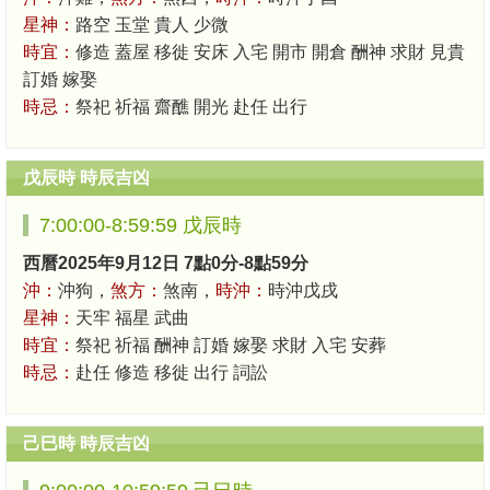
星神：
路空 玉堂 貴人 少微
時宜：
修造 蓋屋 移徙 安床 入宅 開市 開倉 酬神 求財 見貴
訂婚 嫁娶
時忌：
祭祀 祈福 齋醮 開光 赴任 出行
戊辰時 時辰吉凶
7:00:00-8:59:59 戊辰時
西曆2025年9月12日 7點0分-8點59分
沖：
沖狗，
煞方：
煞南，
時沖：
時沖戊戌
星神：
天牢 福星 武曲
時宜：
祭祀 祈福 酬神 訂婚 嫁娶 求財 入宅 安葬
時忌：
赴任 修造 移徙 出行 詞訟
己巳時 時辰吉凶