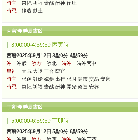
時宜：
祭祀 祈福 齋醮 酬神 作灶
時忌：
修造 動土
丙寅時 時辰吉凶
3:00:00-4:59:59 丙寅時
西曆2025年9月12日 3點0分-4點59分
沖：
沖猴，
煞方：
煞北，
時沖：
時沖丙申
星神：
天賊 大退 三合 臨官
時宜：
求嗣 訂婚 嫁娶 出行 求財 開市 交易 安床
時忌：
祭祀 祈福 齋醮 酬神 開光 修造 安葬
丁卯時 時辰吉凶
5:00:00-6:59:59 丁卯時
西曆2025年9月12日 5點0分-6點59分
沖：
沖雞，
煞方：
煞西，
時沖：
時沖丁酉