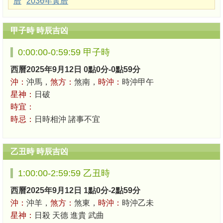
曆
2036年黃曆
甲子時 時辰吉凶
0:00:00-0:59:59 甲子時
西曆2025年9月12日 0點0分-0點59分
沖：
沖馬，
煞方：
煞南，
時沖：
時沖甲午
星神：
日破
時宜：
時忌：
日時相沖 諸事不宜
乙丑時 時辰吉凶
1:00:00-2:59:59 乙丑時
西曆2025年9月12日 1點0分-2點59分
沖：
沖羊，
煞方：
煞東，
時沖：
時沖乙未
星神：
日殺 天德 進貴 武曲