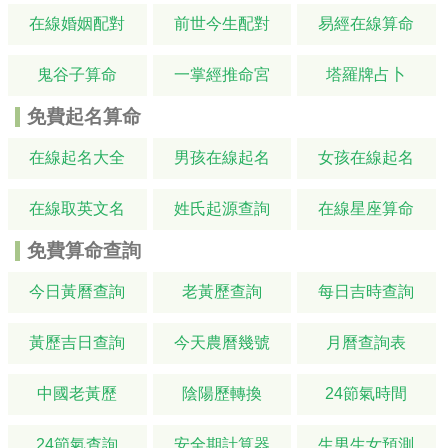
在線婚姻配對
前世今生配對
易經在線算命
鬼谷子算命
一掌經推命宮
塔羅牌占卜
免費起名算命
在線起名大全
男孩在線起名
女孩在線起名
在線取英文名
姓氏起源查詢
在線星座算命
免費算命查詢
今日黃曆查詢
老黃歷查詢
每日吉時查詢
黃歷吉日查詢
今天農曆幾號
月曆查詢表
中國老黃歷
陰陽歷轉換
24節氣時間
24節氣查詢
安全期計算器
生男生女預測