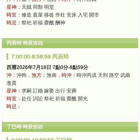
星神：
天賊 同類 明堂
時宜：
修造 蓋屋 移徙 作灶 安床 入宅 開市
時忌：
祭祀 祈福 齋醮 酬神
丙辰時 時辰吉凶
7:00:00-8:59:59 丙辰時
西曆2026年7月18日 7點0分-8點59分
沖：
沖狗，
煞方：
煞南，
時沖：
時沖丙戍 天刑 路空 武曲
進貴
星神：
求嗣 訂婚 嫁娶 出行 安葬
時宜：
赴任 詞訟 祭祀 祈福 齋醮 開光
時忌：
丁巳時 時辰吉凶