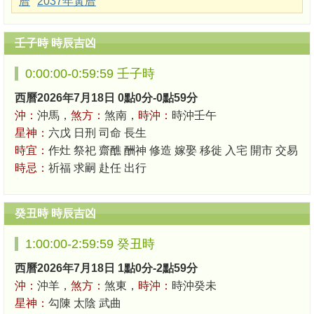
曆
2037年黃曆
壬子時 時辰吉凶
0:00:00-0:59:59 壬子時
西曆2026年7月18日 0點0分-0點59分
沖：
沖馬，
煞方：
煞南，
時沖：
時沖壬午
星神：
六戊 日刑 司命 長生
時宜：
作灶 祭祀 齋醮 酬神 修造 嫁娶 移徙 入宅 開市 交易
時忌：
祈福 求嗣 赴任 出行
癸丑時 時辰吉凶
1:00:00-2:59:59 癸丑時
西曆2026年7月18日 1點0分-2點59分
沖：
沖羊，
煞方：
煞東，
時沖：
時沖癸未
星神：
勾陳 太陰 武曲