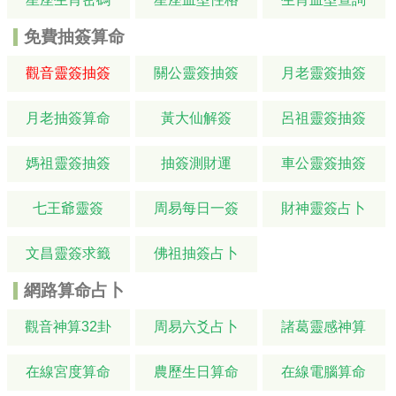
免費抽簽算命
觀音靈簽抽簽
關公靈簽抽簽
月老靈簽抽簽
月老抽簽算命
黃大仙解簽
呂祖靈簽抽簽
媽祖靈簽抽簽
抽簽測財運
車公靈簽抽簽
七王爺靈簽
周易每日一簽
財神靈簽占卜
文昌靈簽求籤
佛祖抽簽占卜
網路算命占卜
觀音神算32卦
周易六爻占卜
諸葛靈感神算
在線宮度算命
農歷生日算命
在線電腦算命