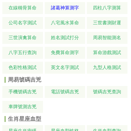
在線稱骨算命
諸葛神算測字
四柱八字測算
公司名字測試
八宅風水算命
三世書測財運
三世演禽算命
姓名測試打分
周易智能測名
八字五行查詢
免費算命測字
算命游戲測試
色彩性格測試
英文名字測試
九型人格測試
周易號碼吉兇
手機號碼吉兇
電話號碼吉兇
號碼吉兇查詢
車牌號測吉兇
生肖星座血型
星座生肖密碼
星座血型性格
生肖血型查詢