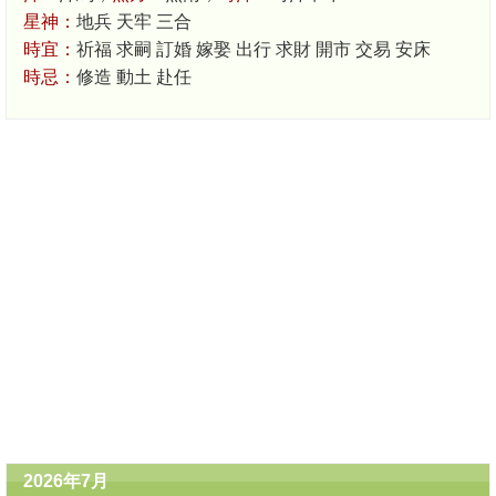
星神：
地兵 天牢 三合
時宜：
祈福 求嗣 訂婚 嫁娶 出行 求財 開市 交易 安床
時忌：
修造 動土 赴任
2026年7月