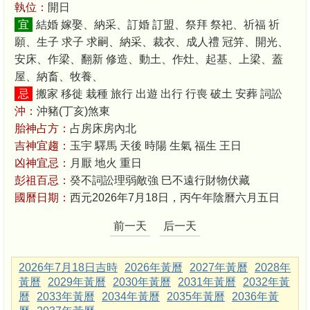
執位：
開日
宜
結婚 嫁娶、納采、訂婚 訂盟、祭拜 祭祀、祈福 祈
願、生子 求子 求嗣、納采、裁衣、成人禮 冠笄、開光、
安床、作梁、翻新 修造、動土、作灶、起基、上梁、蓋
屋、納畜、牧養、
忌
搬家 移徙 栽種 旅行 出遊 出行 行喪 破土 安葬 詞訟
沖：
沖豬(丁亥)煞東
胎神占方：
占房床房內北
吉神宜趨：
玉宇 驛馬 天後 時陽 生氣 福生 王日
凶神宜忌：
月厭 地火 重日
彭祖百忌：
癸不詞訟理弱敵強 巳不遠行財物伏藏
國曆日期：
西元2026年7月18日，丙午年陰曆六月五日
前一天
后一天
2026年7月18日吉時
2026年黃曆
2027年黃曆
2028年
黃曆
2029年黃曆
2030年黃曆
2031年黃曆
2032年黃
曆
2033年黃曆
2034年黃曆
2035年黃曆
2036年黃