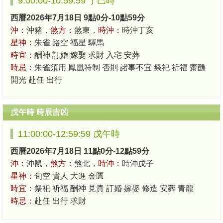
9:00:00-10:59:59 丁巳時
西曆2026年7月18日 9點0分-10點59分
沖：
沖豬，
煞方：
煞東，
時沖：
時沖丁亥
星神：
朱雀 路空 福星 驛馬
時宜：
酬神 訂婚 嫁娶 求財 入宅 安葬
時忌：
朱雀須用 鳳凰符制 否則 諸事不宜 祭祀 祈福 齋醮
開光 赴任 出行
戊午時 時辰吉凶
11:00:00-12:59:59 戊午時
西曆2026年7月18日 11點0分-12點59分
沖：
沖鼠，
煞方：
煞北，
時沖：
時沖戊子
星神：
旬空 貴人 大進 金匱
時宜：
祭祀 祈福 酬神 見貴 訂婚 嫁娶 修造 安葬 青龍
時忌：
赴任 出行 求財