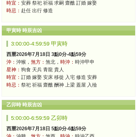
時宜：
安葬 祭祀 祈福 求嗣 齋醮 訂婚 嫁娶
時忌：
赴任 出行 修造
甲寅時 時辰吉凶
3:00:00-4:59:59 甲寅時
西曆2026年7月18日 3點0分-4點59分
沖：
沖猴，
煞方：
煞北，
時沖：
時沖甲申
星神：
狗食 天兵 青龍 貴人
時宜：
訂婚 嫁娶 安床 移徙 入宅 修造 安葬
時忌：
祭祀 祈福 齋醮 酬神 上梁 蓋屋 入殮
乙卯時 時辰吉凶
5:00:00-6:59:59 乙卯時
西曆2026年7月18日 5點0分-6點59分
沖：
沖雞，
煞方：
煞西，
時沖：
時沖乙酉