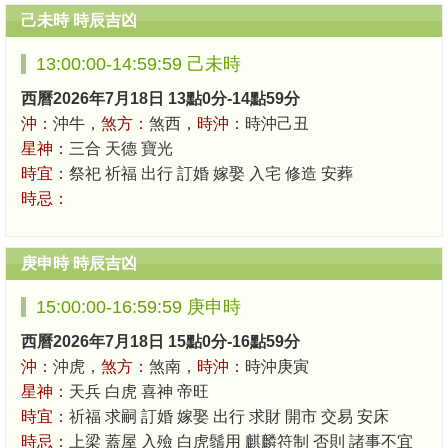
己未時 時辰吉凶
13:00:00-14:59:59 己未時
西曆2026年7月18日 13點0分-14點59分
沖：
沖牛，
煞方：
煞西，
時沖：
時沖己丑
星神：
三合 天德 寶光
時宜：
祭祀 祈福 出行 訂婚 嫁娶 入宅 修造 安葬
時忌：
庚申時 時辰吉凶
15:00:00-16:59:59 庚申時
西曆2026年7月18日 15點0分-16點59分
沖：
沖虎，
煞方：
煞南，
時沖：
時沖庚寅
星神：
天兵 白虎 喜神 帝旺
時宜：
祈福 求嗣 訂婚 嫁娶 出行 求財 開市 交易 安床
時忌：
上梁 蓋屋 入殮 白虎鬚用 麒麟符制 否則 諸事不宜