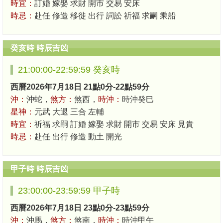
時宜：
訂婚 嫁娶 求財 開市 交易 安床
時忌：
赴任 修造 移徙 出行 詞訟 祈福 求嗣 乘船
癸亥時 時辰吉凶
21:00:00-22:59:59 癸亥時
西曆2026年7月18日 21點0分-22點59分
沖：
沖蛇，
煞方：
煞西，
時沖：
時沖癸巳
星神：
元武 大退 三合 左輔
時宜：
祈福 求嗣 訂婚 嫁娶 求財 開市 交易 安床 見貴
時忌：
赴任 出行 修造 動土 開光
甲子時 時辰吉凶
23:00:00-23:59:59 甲子時
西曆2026年7月18日 23點0分-23點59分
沖：
沖馬，
煞方：
煞南，
時沖：
時沖甲午