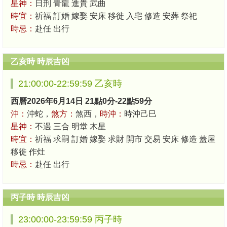
星神：
日刑 青龍 進貴 武曲
時宜：
祈福 訂婚 嫁娶 安床 移徙 入宅 修造 安葬 祭祀
時忌：
赴任 出行
乙亥時 時辰吉凶
21:00:00-22:59:59 乙亥時
西曆2026年6月14日 21點0分-22點59分
沖：
沖蛇，
煞方：
煞西，
時沖：
時沖己巳
星神：
不遇 三合 明堂 木星
時宜：
祈福 求嗣 訂婚 嫁娶 求財 開市 交易 安床 修造 蓋屋
移徙 作灶
時忌：
赴任 出行
丙子時 時辰吉凶
23:00:00-23:59:59 丙子時