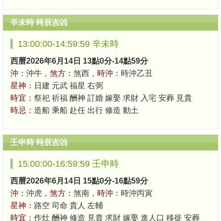
辛未時 時辰吉凶
13:00:00-14:59:59 辛未時
西曆2026年6月14日 13點0分-14點59分
沖：
沖牛，
煞方：
煞西，
時沖：
時沖乙丑
星神：
日建 元武 福星 右弼
時宜：
祭祀 祈福 酬神 訂婚 嫁娶 求財 入宅 安葬 見貴
時忌：
造船 乘船 赴任 出行 修造 動土
壬申時 時辰吉凶
15:00:00-16:59:59 壬申時
西曆2026年6月14日 15點0分-16點59分
沖：
沖虎，
煞方：
煞南，
時沖：
時沖丙寅
星神：
路空 司命 貴人 左輔
時宜：
作灶 酬神 修造 見貴 求財 嫁娶 進人口 移徙 安葬