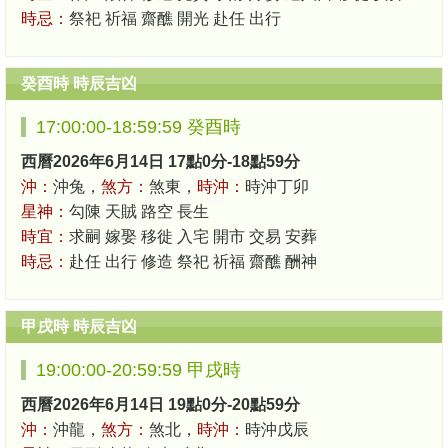
時忌：
祭祀 祈福 齋醮 開光 赴任 出行
癸酉時 時辰吉凶
17:00:00-18:59:59 癸酉時
西曆2026年6月14日 17點0分-18點59分
沖：
沖兔，
煞方：
煞東，
時沖：
時沖丁卯
星神：
勾陳 天賊 路空 長生
時宜：
求嗣 嫁娶 移徙 入宅 開市 交易 安葬
時忌：
赴任 出行 修造 祭祀 祈福 齋醮 酬神
甲戌時 時辰吉凶
19:00:00-20:59:59 甲戌時
西曆2026年6月14日 19點0分-20點59分
沖：
沖龍，
煞方：
煞北，
時沖：
時沖戊辰