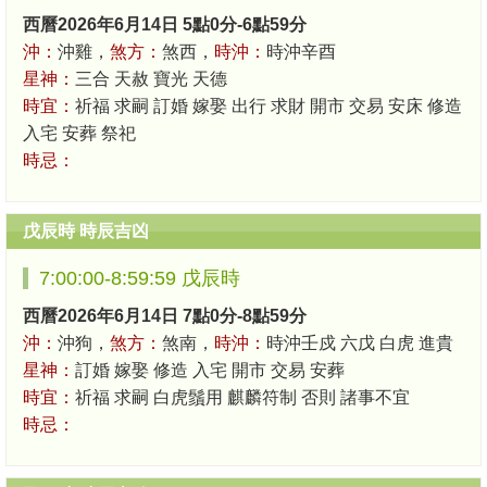
西曆2026年6月14日 5點0分-6點59分
沖：
沖雞，
煞方：
煞西，
時沖：
時沖辛酉
星神：
三合 天赦 寶光 天德
時宜：
祈福 求嗣 訂婚 嫁娶 出行 求財 開市 交易 安床 修造
入宅 安葬 祭祀
時忌：
戊辰時 時辰吉凶
7:00:00-8:59:59 戊辰時
西曆2026年6月14日 7點0分-8點59分
沖：
沖狗，
煞方：
煞南，
時沖：
時沖壬戍 六戊 白虎 進貴
星神：
訂婚 嫁娶 修造 入宅 開市 交易 安葬
時宜：
祈福 求嗣 白虎鬚用 麒麟符制 否則 諸事不宜
時忌：