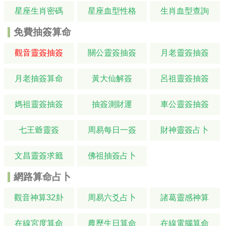
星座生肖密碼
星座血型性格
生肖血型查詢
免費抽簽算命
觀音靈簽抽簽
關公靈簽抽簽
月老靈簽抽簽
月老抽簽算命
黃大仙解簽
呂祖靈簽抽簽
媽祖靈簽抽簽
抽簽測財運
車公靈簽抽簽
七王爺靈簽
周易每日一簽
財神靈簽占卜
文昌靈簽求籤
佛祖抽簽占卜
網路算命占卜
觀音神算32卦
周易六爻占卜
諸葛靈感神算
在線宮度算命
農歷生日算命
在線電腦算命