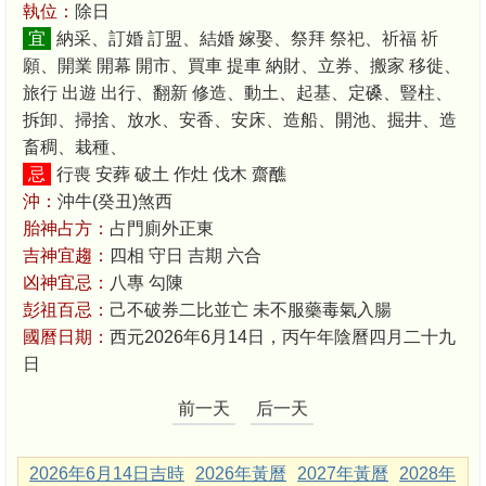
執位：
除日
宜
納采、訂婚 訂盟、結婚 嫁娶、祭拜 祭祀、祈福 祈
願、開業 開幕 開市、買車 提車 納財、立券、搬家 移徙、
旅行 出遊 出行、翻新 修造、動土、起基、定磉、豎柱、
拆卸、掃捨、放水、安香、安床、造船、開池、掘井、造
畜稠、栽種、
忌
行喪 安葬 破土 作灶 伐木 齋醮
沖：
沖牛(癸丑)煞西
胎神占方：
占門廁外正東
吉神宜趨：
四相 守日 吉期 六合
凶神宜忌：
八專 勾陳
彭祖百忌：
己不破券二比並亡 未不服藥毒氣入腸
國曆日期：
西元2026年6月14日，丙午年陰曆四月二十九
日
前一天
后一天
2026年6月14日吉時
2026年黃曆
2027年黃曆
2028年