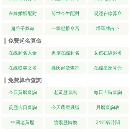
在線婚姻配對
前世今生配對
易經在線算命
鬼谷子算命
一掌經推命宮
塔羅牌占卜
免費起名算命
在線起名大全
男孩在線起名
女孩在線起名
在線取英文名
姓氏起源查詢
在線星座算命
免費算命查詢
今日黃曆查詢
老黃歷查詢
每日吉時查詢
黃歷吉日查詢
今天農曆幾號
月曆查詢表
中國老黃歷
陰陽歷轉換
24節氣時間