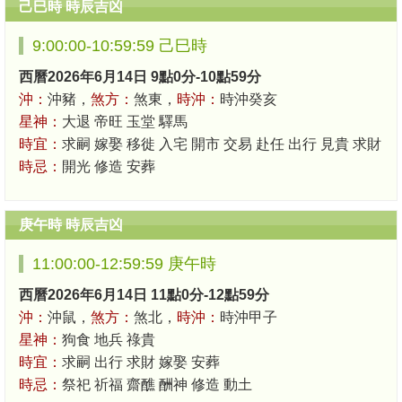
己巳時 時辰吉凶
9:00:00-10:59:59 己巳時
西曆2026年6月14日 9點0分-10點59分
沖：
沖豬，
煞方：
煞東，
時沖：
時沖癸亥
星神：
大退 帝旺 玉堂 驛馬
時宜：
求嗣 嫁娶 移徙 入宅 開市 交易 赴任 出行 見貴 求財
時忌：
開光 修造 安葬
庚午時 時辰吉凶
11:00:00-12:59:59 庚午時
西曆2026年6月14日 11點0分-12點59分
沖：
沖鼠，
煞方：
煞北，
時沖：
時沖甲子
星神：
狗食 地兵 祿貴
時宜：
求嗣 出行 求財 嫁娶 安葬
時忌：
祭祀 祈福 齋醮 酬神 修造 動土