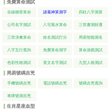
免費算命測試
在線稱骨算命
諸葛神算測字
四柱八字測算
公司名字測試
八宅風水算命
三世書測財運
三世演禽算命
姓名測試打分
周易智能測名
八字五行查詢
免費算命測字
算命游戲測試
色彩性格測試
英文名字測試
九型人格測試
周易號碼吉兇
手機號碼吉兇
電話號碼吉兇
號碼吉兇查詢
車牌號測吉兇
生肖星座血型