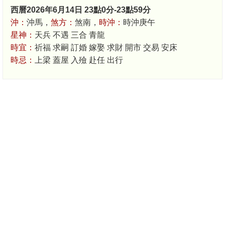
西曆2026年6月14日 23點0分-23點59分
沖：
沖馬，
煞方：
煞南，
時沖：
時沖庚午
星神：
天兵 不遇 三合 青龍
時宜：
祈福 求嗣 訂婚 嫁娶 求財 開市 交易 安床
時忌：
上梁 蓋屋 入殮 赴任 出行