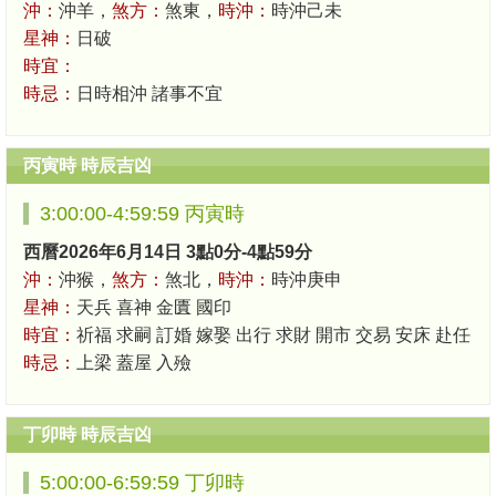
沖：
沖羊，
煞方：
煞東，
時沖：
時沖己未
星神：
日破
時宜：
時忌：
日時相沖 諸事不宜
丙寅時 時辰吉凶
3:00:00-4:59:59 丙寅時
西曆2026年6月14日 3點0分-4點59分
沖：
沖猴，
煞方：
煞北，
時沖：
時沖庚申
星神：
天兵 喜神 金匱 國印
時宜：
祈福 求嗣 訂婚 嫁娶 出行 求財 開市 交易 安床 赴任
時忌：
上梁 蓋屋 入殮
丁卯時 時辰吉凶
5:00:00-6:59:59 丁卯時