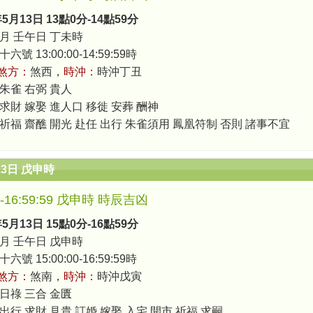
年5月13日 13點0分-14點59分
月 壬午日 丁未時
號 13:00:00-14:59:59時
煞方：
煞西，
時沖：
時沖丁丑
 朱雀 右弼 貴人
 求財 嫁娶 進人口 移徙 安葬 酬神
 祈福 齋醮 開光 赴任 出行 朱雀須用 鳳凰符制 否則 諸事不宜
13日 戊申時
00-16:59:59 戊申時 時辰吉凶
年5月13日 15點0分-16點59分
月 壬午日 戊申時
號 15:00:00-16:59:59時
煞方：
煞南，
時沖：
時沖戊寅
 日祿 三合 金匱
出行 求財 見貴 訂婚 嫁娶 入宅 開市 祈福 求嗣