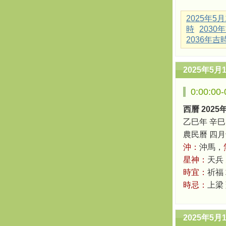
2025年5
時
2030
2036年吉
2025年5月
0:00:0
西曆 2025
乙巳年 辛巳
農民曆 四月十六
沖：
沖馬，
星神：
天兵
時宜：
祈福
時忌：
上梁
2025年5月