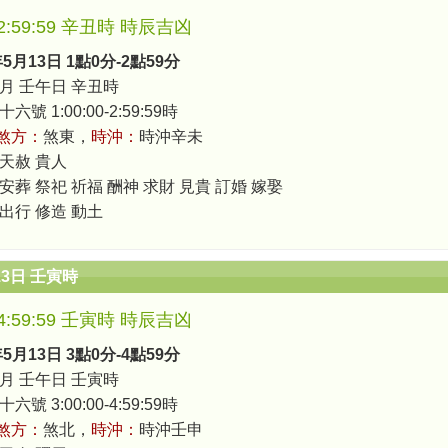
0-2:59:59 辛丑時 時辰吉凶
年5月13日 1點0分-2點59分
月 壬午日 辛丑時
號 1:00:00-2:59:59時
煞方：
煞東，
時沖：
時沖辛未
 天赦 貴人
安葬 祭祀 祈福 酬神 求財 見貴 訂婚 嫁娶
 出行 修造 動土
13日 壬寅時
0-4:59:59 壬寅時 時辰吉凶
年5月13日 3點0分-4點59分
月 壬午日 壬寅時
號 3:00:00-4:59:59時
煞方：
煞北，
時沖：
時沖壬申