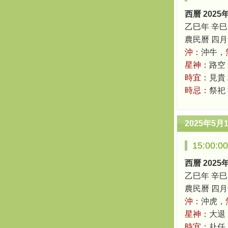
西曆 2025
乙巳年 辛巳
農民曆 四月十六
沖：
沖牛，
星神：
路空
時宜：
見貴
時忌：
祭祀
2025年5月
15:00:
西曆 2025
乙巳年 辛巳
農民曆 四月十六
沖：
沖虎，
星神：
大退
時宜：
赴任 