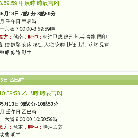
0-8:59:59 甲辰時 時辰吉凶
年5月13日 7點0分-8點59分
月 壬午日 甲辰時
號 7:00:00-8:59:59時
煞方：
煞南，
時沖：
時沖甲戍 建刑 地兵 青龍 國印
訂婚 嫁娶 安床 移徙 入宅 安葬 赴任 出行 求財 見貴
 乘船 修造 動土
13日 乙巳時
0-10:59:59 乙巳時 時辰吉凶
年5月13日 9點0分-10點59分
月 壬午日 乙巳時
號 9:00:00-10:59:59時
煞方：
煞東，
時沖：
時沖乙亥
 功曹 明堂