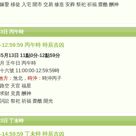
嫁娶 移徙 入宅 開市 交易 修造 安葬 祭祀 祈福 齋醮 酬神
13日 丙午時
00-12:59:59 丙午時 時辰吉凶
年5月13日 11點0分-12點59分
月 壬午日 丙午時
號 11:00:00-12:59:59時
煞方：
煞北，
時沖：
時沖丙子
 路空 天官 福星
 求財 見貴 酬神
 詞訟 祭祀 祈福 齋醮 開光
13日 丁未時
00-14:59:59 丁未時 時辰吉凶