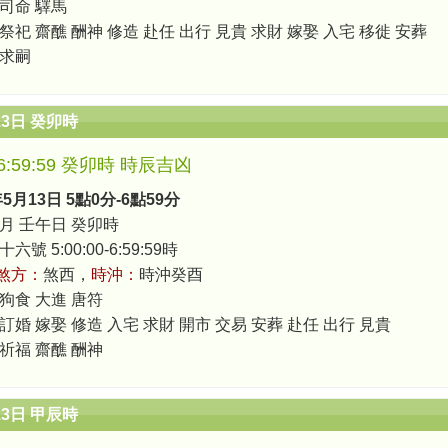
 司命 驛馬
祭祀 齋醮 酬神 修造 赴任 出行 見貴 求財 嫁娶 入宅 移徙 安葬
 求嗣
13日 癸卯時
0-6:59:59 癸卯時 時辰吉凶
年5月13日 5點0分-6點59分
月 壬午日 癸卯時
號 5:00:00-6:59:59時
煞方：
煞西，
時沖：
時沖癸酉
 狗食 大進 唐符
訂婚 嫁娶 修造 入宅 求財 開市 交易 安葬 赴任 出行 見貴
 祈福 齋醮 酬神
13日 甲辰時