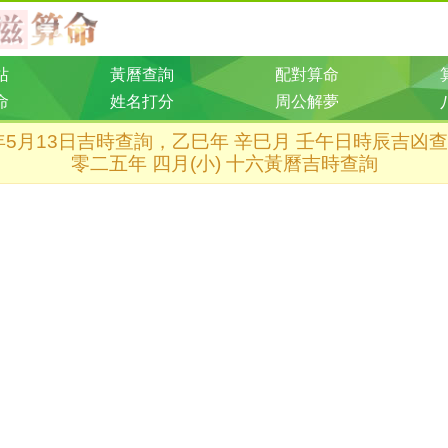
站
黃曆查詢
配對算命
命
姓名打分
周公解夢
5年5月13日吉時查詢，乙巳年 辛巳月 壬午日時辰吉凶
零二五年 四月(小) 十六黃曆吉時查詢