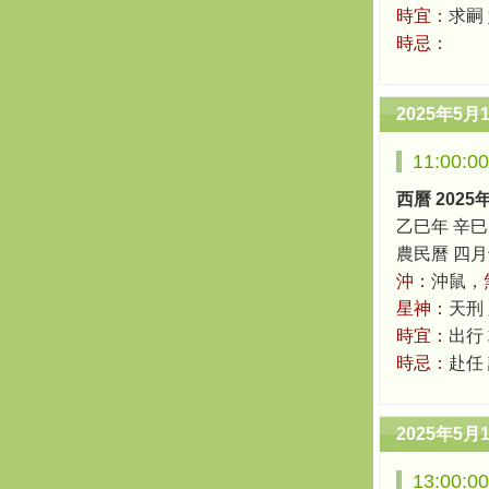
時宜：
求嗣 
時忌：
2025年5月
11:00:
西曆 2025
乙巳年 辛巳
農民曆 四月十六
沖：
沖鼠，
星神：
天刑
時宜：
出行
時忌：
赴任
2025年5月
13:00: