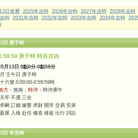
月13日黃曆
2025年吉時
2026年吉時
2027年吉時
2028年吉時
年吉時
2031年吉時
2032年吉時
2033年吉時
2034年吉時
20
時
13日 庚子時
0-0:59:59 庚子時 時辰吉凶
年5月13日 0點0分-0點59分
月 壬午日 庚子時
號 0:00:00-0:59:59時
煞方：
煞南，
時沖：
時沖庚午
 天牢 不遇 三合
 求嗣 訂婚 嫁娶 求財 開市 交易 安床
 蓋屋 入殮 赴任 修造 移徙 出行 詞訟
13日 辛丑時