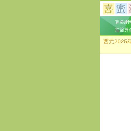
算命網
抽簽算
西元202