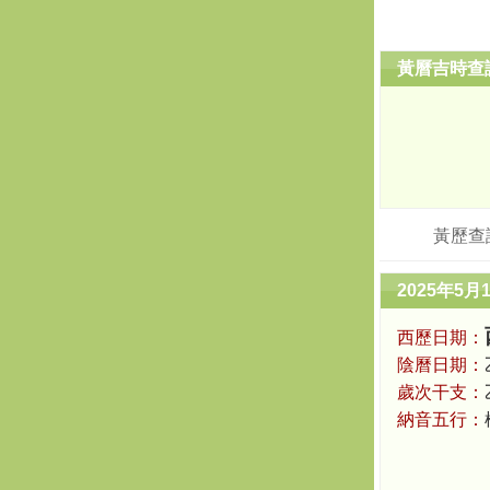
黃曆吉時查
黃歷查
2025年5月
西歷日期：
陰曆日期：
歲次干支：
納音五行：