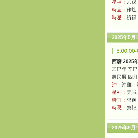
星神：
六戊
時宜：
作灶 
時忌：
祈福
2025年5月
5:00:0
西曆 2025
乙巳年 辛巳
農民曆 四月十六
沖：
沖雞，
星神：
天賊
時宜：
求嗣 
時忌：
祭祀
2025年5月