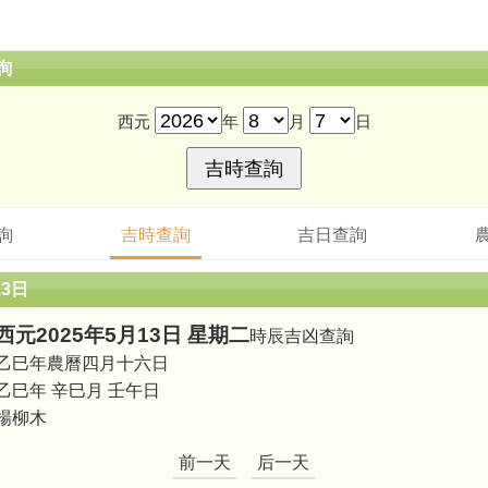
詢
西元
年
月
日
詢
吉時查詢
吉日查詢
13日
西元2025年5月13日 星期二
時辰吉凶查詢
乙巳年農曆四月十六日
乙巳年 辛巳月 壬午日
楊柳木
前一天
后一天