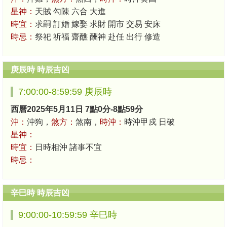
星神：
天賊 勾陳 六合 大進
時宜：
求嗣 訂婚 嫁娶 求財 開市 交易 安床
時忌：
祭祀 祈福 齋醮 酬神 赴任 出行 修造
庚辰時 時辰吉凶
7:00:00-8:59:59 庚辰時
西曆2025年5月11日 7點0分-8點59分
沖：
沖狗，
煞方：
煞南，
時沖：
時沖甲戍 日破
星神：
時宜：
日時相沖 諸事不宜
時忌：
辛巳時 時辰吉凶
9:00:00-10:59:59 辛巳時