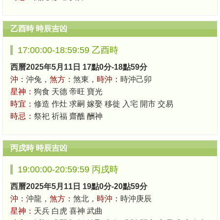
乙酉時 時辰吉凶
17:00:00-18:59:59 乙酉時
西曆2025年5月11日 17點0分-18點59分
沖：
沖兔，
煞方：
煞東，
時沖：
時沖己卯
星神：
狗食 天德 帝旺 寶光
時宜：
修造 作灶 求嗣 嫁娶 移徙 入宅 開市 交易
時忌：
祭祀 祈福 齋醮 酬神
丙戌時 時辰吉凶
19:00:00-20:59:59 丙戌時
西曆2025年5月11日 19點0分-20點59分
沖：
沖龍，
煞方：
煞北，
時沖：
時沖庚辰
星神：
天兵 白虎 喜神 武曲