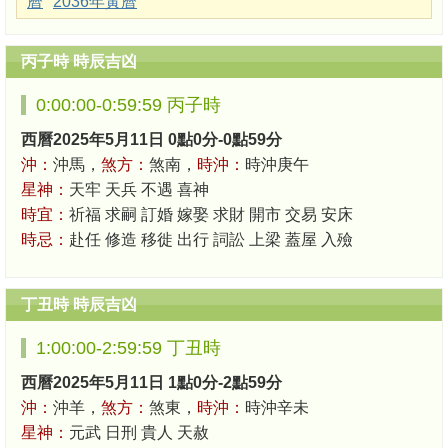
曆
2036年黃曆
丙子時 時辰吉凶
0:00:00-0:59:59 丙子時
西曆2025年5月11日 0點0分-0點59分
沖：
沖馬，
煞方：
煞南，
時沖：
時沖庚午
星神：
天牢 天兵 不遇 喜神
時宜：
祈福 求嗣 訂婚 嫁娶 求財 開市 交易 安床
時忌：
赴任 修造 移徙 出行 詞訟 上梁 蓋屋 入殮
丁丑時 時辰吉凶
1:00:00-2:59:59 丁丑時
西曆2025年5月11日 1點0分-2點59分
沖：
沖羊，
煞方：
煞東，
時沖：
時沖辛未
星神：
元武 日刑 貴人 天赦