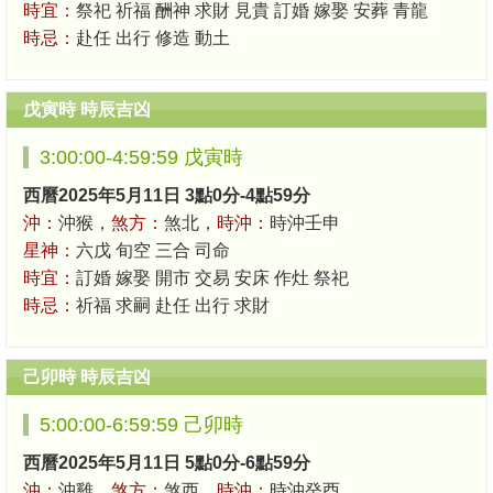
時宜：
祭祀 祈福 酬神 求財 見貴 訂婚 嫁娶 安葬 青龍
時忌：
赴任 出行 修造 動土
戊寅時 時辰吉凶
3:00:00-4:59:59 戊寅時
西曆2025年5月11日 3點0分-4點59分
沖：
沖猴，
煞方：
煞北，
時沖：
時沖壬申
星神：
六戊 旬空 三合 司命
時宜：
訂婚 嫁娶 開市 交易 安床 作灶 祭祀
時忌：
祈福 求嗣 赴任 出行 求財
己卯時 時辰吉凶
5:00:00-6:59:59 己卯時
西曆2025年5月11日 5點0分-6點59分
沖：
沖雞，
煞方：
煞西，
時沖：
時沖癸酉