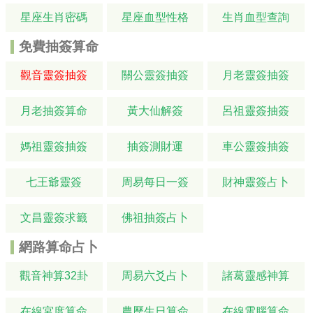
星座生肖密碼
星座血型性格
生肖血型查詢
免費抽簽算命
觀音靈簽抽簽
關公靈簽抽簽
月老靈簽抽簽
月老抽簽算命
黃大仙解簽
呂祖靈簽抽簽
媽祖靈簽抽簽
抽簽測財運
車公靈簽抽簽
七王爺靈簽
周易每日一簽
財神靈簽占卜
文昌靈簽求籤
佛祖抽簽占卜
網路算命占卜
觀音神算32卦
周易六爻占卜
諸葛靈感神算
在線宮度算命
農歷生日算命
在線電腦算命