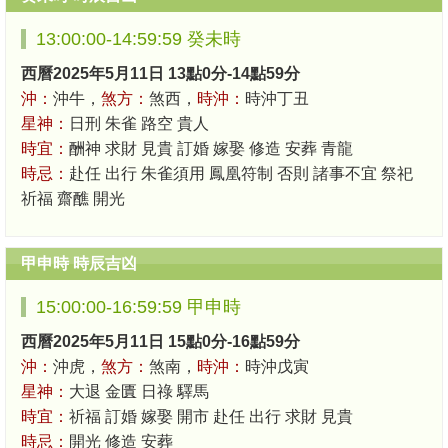
13:00:00-14:59:59 癸未時
西曆2025年5月11日 13點0分-14點59分
沖：
沖牛，
煞方：
煞西，
時沖：
時沖丁丑
星神：
日刑 朱雀 路空 貴人
時宜：
酬神 求財 見貴 訂婚 嫁娶 修造 安葬 青龍
時忌：
赴任 出行 朱雀須用 鳳凰符制 否則 諸事不宜 祭祀
祈福 齋醮 開光
甲申時 時辰吉凶
15:00:00-16:59:59 甲申時
西曆2025年5月11日 15點0分-16點59分
沖：
沖虎，
煞方：
煞南，
時沖：
時沖戊寅
星神：
大退 金匱 日祿 驛馬
時宜：
祈福 訂婚 嫁娶 開市 赴任 出行 求財 見貴
時忌：
開光 修造 安葬