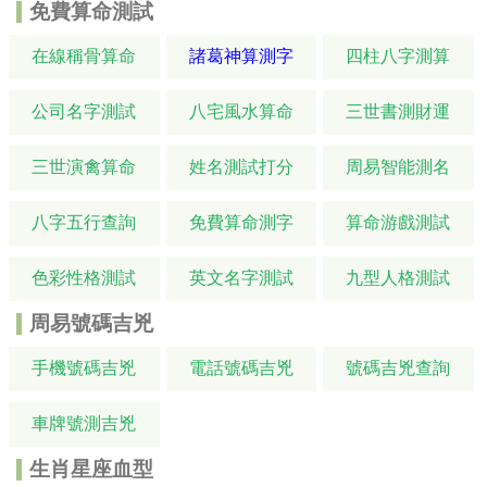
免費算命測試
在線稱骨算命
諸葛神算測字
四柱八字測算
公司名字測試
八宅風水算命
三世書測財運
三世演禽算命
姓名測試打分
周易智能測名
八字五行查詢
免費算命測字
算命游戲測試
色彩性格測試
英文名字測試
九型人格測試
周易號碼吉兇
手機號碼吉兇
電話號碼吉兇
號碼吉兇查詢
車牌號測吉兇
生肖星座血型