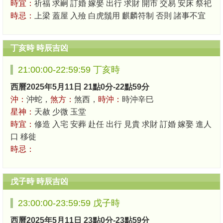
時宜：
祈福 求嗣 訂婚 嫁娶 出行 求財 開市 交易 安床 祭祀
時忌：
上梁 蓋屋 入殮 白虎鬚用 麒麟符制 否則 諸事不宜
丁亥時 時辰吉凶
21:00:00-22:59:59 丁亥時
西曆2025年5月11日 21點0分-22點59分
沖：
沖蛇，
煞方：
煞西，
時沖：
時沖辛巳
星神：
天赦 少微 玉堂
時宜：
修造 入宅 安葬 赴任 出行 見貴 求財 訂婚 嫁娶 進人
口 移徙
時忌：
戊子時 時辰吉凶
23:00:00-23:59:59 戊子時
西曆2025年5月11日 23點0分-23點59分