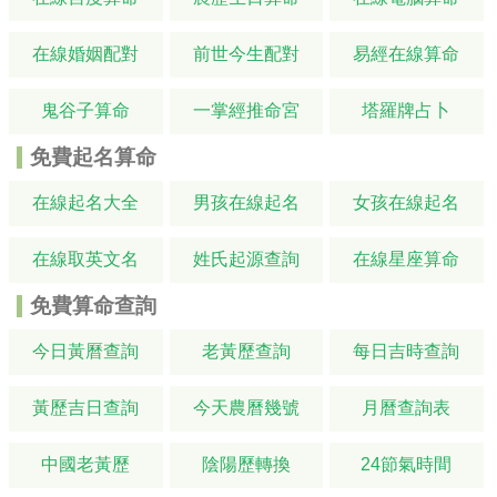
在線婚姻配對
前世今生配對
易經在線算命
鬼谷子算命
一掌經推命宮
塔羅牌占卜
免費起名算命
在線起名大全
男孩在線起名
女孩在線起名
在線取英文名
姓氏起源查詢
在線星座算命
免費算命查詢
今日黃曆查詢
老黃歷查詢
每日吉時查詢
黃歷吉日查詢
今天農曆幾號
月曆查詢表
中國老黃歷
陰陽歷轉換
24節氣時間