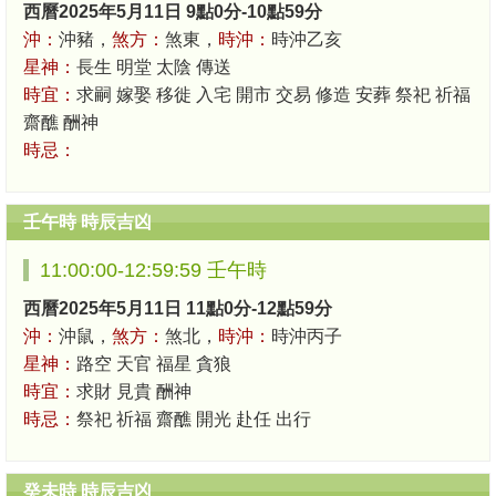
西曆2025年5月11日 9點0分-10點59分
沖：
沖豬，
煞方：
煞東，
時沖：
時沖乙亥
星神：
長生 明堂 太陰 傳送
時宜：
求嗣 嫁娶 移徙 入宅 開市 交易 修造 安葬 祭祀 祈福
齋醮 酬神
時忌：
壬午時 時辰吉凶
11:00:00-12:59:59 壬午時
西曆2025年5月11日 11點0分-12點59分
沖：
沖鼠，
煞方：
煞北，
時沖：
時沖丙子
星神：
路空 天官 福星 貪狼
時宜：
求財 見貴 酬神
時忌：
祭祀 祈福 齋醮 開光 赴任 出行
癸未時 時辰吉凶