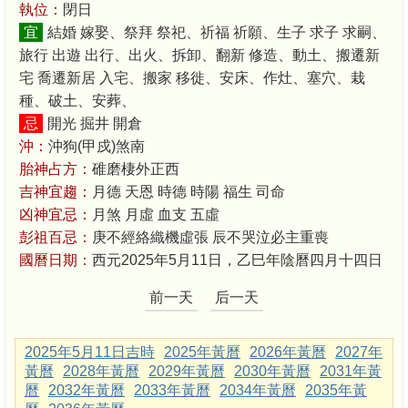
執位：
閉日
宜
結婚 嫁娶、祭拜 祭祀、祈福 祈願、生子 求子 求嗣、
旅行 出遊 出行、出火、拆卸、翻新 修造、動土、搬遷新
宅 喬遷新居 入宅、搬家 移徙、安床、作灶、塞穴、栽
種、破土、安葬、
忌
開光 掘井 開倉
沖：
沖狗(甲戍)煞南
胎神占方：
碓磨棲外正西
吉神宜趨：
月德 天恩 時德 時陽 福生 司命
凶神宜忌：
月煞 月虛 血支 五虛
彭祖百忌：
庚不經絡織機虛張 辰不哭泣必主重喪
國曆日期：
西元2025年5月11日，乙巳年陰曆四月十四日
前一天
后一天
2025年5月11日吉時
2025年黃曆
2026年黃曆
2027年
黃曆
2028年黃曆
2029年黃曆
2030年黃曆
2031年黃
曆
2032年黃曆
2033年黃曆
2034年黃曆
2035年黃