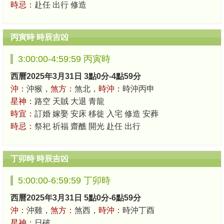
時忌：
赴任 出行 修造
丙寅時 時辰吉凶
3:00:00-4:59:59 丙寅時
西曆2025年3月31日 3點0分-4點59分
沖：
沖猴，
煞方：
煞北，
時沖：
時沖丙申
星神：
路空 天賊 大退 青龍
時宜：
訂婚 嫁娶 安床 移徙 入宅 修造 安葬
時忌：
祭祀 祈福 齋醮 開光 赴任 出行
丁卯時 時辰吉凶
5:00:00-6:59:59 丁卯時
西曆2025年3月31日 5點0分-6點59分
沖：
沖雞，
煞方：
煞西，
時沖：
時沖丁酉
星神：
日破