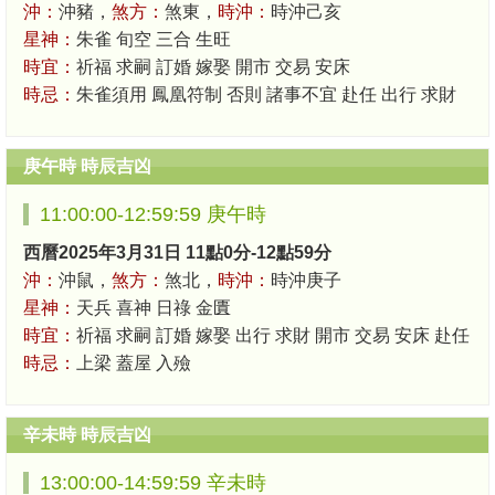
沖：
沖豬，
煞方：
煞東，
時沖：
時沖己亥
星神：
朱雀 旬空 三合 生旺
時宜：
祈福 求嗣 訂婚 嫁娶 開市 交易 安床
時忌：
朱雀須用 鳳凰符制 否則 諸事不宜 赴任 出行 求財
庚午時 時辰吉凶
11:00:00-12:59:59 庚午時
西曆2025年3月31日 11點0分-12點59分
沖：
沖鼠，
煞方：
煞北，
時沖：
時沖庚子
星神：
天兵 喜神 日祿 金匱
時宜：
祈福 求嗣 訂婚 嫁娶 出行 求財 開市 交易 安床 赴任
時忌：
上梁 蓋屋 入殮
辛未時 時辰吉凶
13:00:00-14:59:59 辛未時