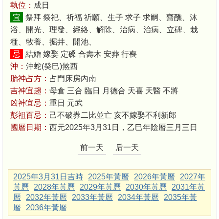
執位：
成日
宜
祭拜 祭祀、祈福 祈願、生子 求子 求嗣、齋醮、沐
浴、開光、理發、經絡、解除、治病、治病、立碑、栽
種、牧養、掘井、開池、
忌
結婚 嫁娶 定磉 合壽木 安葬 行喪
沖：
沖蛇(癸巳)煞西
胎神占方：
占門床房內南
吉神宜趨：
母倉 三合 臨日 月德合 天喜 天醫 不將
凶神宜忌：
重日 元武
彭祖百忌：
己不破券二比並亡 亥不嫁娶不利新郎
國曆日期：
西元2025年3月31日，乙巳年陰曆三月三日
前一天
后一天
2025年3月31日吉時
2025年黃曆
2026年黃曆
2027年
黃曆
2028年黃曆
2029年黃曆
2030年黃曆
2031年黃
曆
2032年黃曆
2033年黃曆
2034年黃曆
2035年黃
曆
2036年黃曆