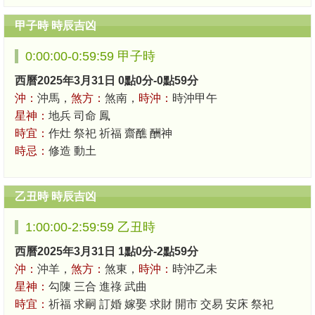
甲子時 時辰吉凶
0:00:00-0:59:59 甲子時
西曆2025年3月31日 0點0分-0點59分
沖：
沖馬，
煞方：
煞南，
時沖：
時沖甲午
星神：
地兵 司命 鳳
時宜：
作灶 祭祀 祈福 齋醮 酬神
時忌：
修造 動土
乙丑時 時辰吉凶
1:00:00-2:59:59 乙丑時
西曆2025年3月31日 1點0分-2點59分
沖：
沖羊，
煞方：
煞東，
時沖：
時沖乙未
星神：
勾陳 三合 進祿 武曲
時宜：
祈福 求嗣 訂婚 嫁娶 求財 開市 交易 安床 祭祀