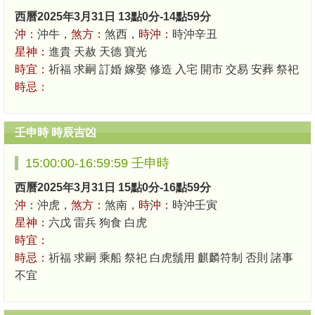
西曆2025年3月31日 13點0分-14點59分
沖：
沖牛，
煞方：
煞西，
時沖：
時沖辛丑
星神：
進貴 天赦 天德 寶光
時宜：
祈福 求嗣 訂婚 嫁娶 修造 入宅 開市 交易 安葬 祭祀
時忌：
壬申時 時辰吉凶
15:00:00-16:59:59 壬申時
西曆2025年3月31日 15點0分-16點59分
沖：
沖虎，
煞方：
煞南，
時沖：
時沖壬寅
星神：
六戊 雷兵 狗食 白虎
時宜：
時忌：
祈福 求嗣 乘船 祭祀 白虎鬚用 麒麟符制 否則 諸事
不宜