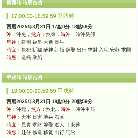
癸酉時 時辰吉凶
17:00:00-18:59:59 癸酉時
西曆2025年3月31日 17點0分-18點59分
沖：
沖兔，
煞方：
煞東，
時沖：
時沖癸卯
星神：
建刑 福星 大進 長生
時宜：
祭祀 祈福 酬神 訂婚 嫁娶 出行 求財 入宅 安葬 求嗣
時忌：
造橋 乘船
甲戌時 時辰吉凶
19:00:00-20:59:59 甲戌時
西曆2025年3月31日 19點0分-20點59分
沖：
沖龍，
煞方：
煞北，
時沖：
時沖甲辰
星神：
天牢 日害 地兵 右弼
時宜：
見貴 求財 嫁娶 進人口 安葬
時忌：
赴任 修造 移徙 出行 詞訟