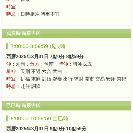
時宜：
時忌：
日時相沖 諸事不宜
戊辰時 時辰吉凶
7:00:00-8:59:59 戊辰時
西曆2025年3月31日 7點0分-8點59分
沖：
沖狗，
煞方：
煞南，
時沖：
時沖戊戌
星神：
天刑 不遇 六合 武曲
時宜：
祈福 求嗣 訂婚 嫁娶 出行 求財 開市 交易 安床 祭祀
時忌：
赴任 詞訟
己巳時 時辰吉凶
9:00:00-10:59:59 己巳時
西曆2025年3月31日 9點0分-10點59分