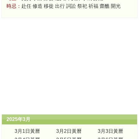
時忌：
赴任 修造 移徙 出行 詞訟 祭祀 祈福 齋醮 開光
2025年3月
3月1日黃曆
3月2日黃曆
3月3日黃曆