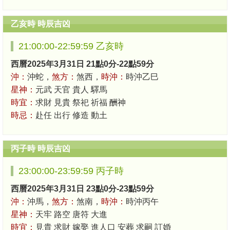
乙亥時 時辰吉凶
21:00:00-22:59:59 乙亥時
西曆2025年3月31日 21點0分-22點59分
沖：
沖蛇，
煞方：
煞西，
時沖：
時沖乙巳
星神：
元武 天官 貴人 驛馬
時宜：
求財 見貴 祭祀 祈福 酬神
時忌：
赴任 出行 修造 動土
丙子時 時辰吉凶
23:00:00-23:59:59 丙子時
西曆2025年3月31日 23點0分-23點59分
沖：
沖馬，
煞方：
煞南，
時沖：
時沖丙午
星神：
天牢 路空 唐符 大進
時宜：
見貴 求財 嫁娶 進人口 安葬 求嗣 訂婚