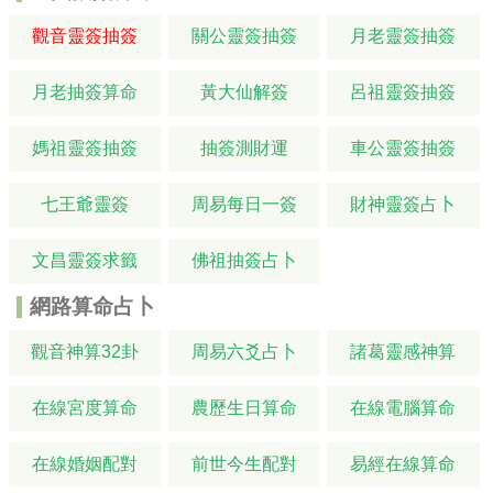
觀音靈簽抽簽
關公靈簽抽簽
月老靈簽抽簽
月老抽簽算命
黃大仙解簽
呂祖靈簽抽簽
媽祖靈簽抽簽
抽簽測財運
車公靈簽抽簽
七王爺靈簽
周易每日一簽
財神靈簽占卜
文昌靈簽求籤
佛祖抽簽占卜
網路算命占卜
觀音神算32卦
周易六爻占卜
諸葛靈感神算
在線宮度算命
農歷生日算命
在線電腦算命
在線婚姻配對
前世今生配對
易經在線算命