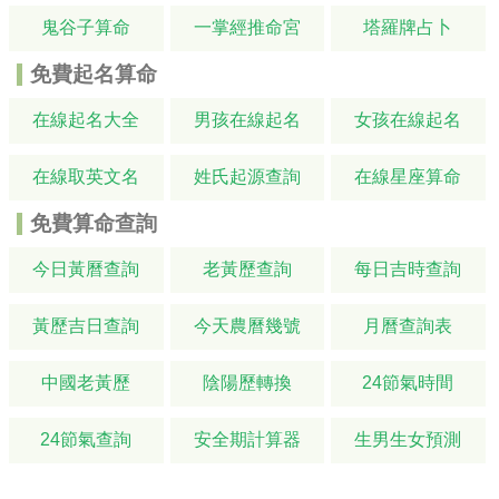
鬼谷子算命
一掌經推命宮
塔羅牌占卜
免費起名算命
在線起名大全
男孩在線起名
女孩在線起名
在線取英文名
姓氏起源查詢
在線星座算命
免費算命查詢
今日黃曆查詢
老黃歷查詢
每日吉時查詢
黃歷吉日查詢
今天農曆幾號
月曆查詢表
中國老黃歷
陰陽歷轉換
24節氣時間
24節氣查詢
安全期計算器
生男生女預測