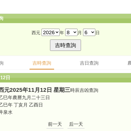
詢
西元
年
月
日
詢
吉時查詢
吉日查詢
月12日
西元2025年11月12日 星期三
時辰吉凶查詢
乙巳年農曆九月二十三日
乙巳年 丁亥月 乙酉日
井泉水
前一天
后一天