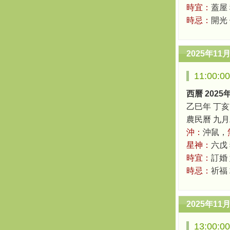
時宜：
蓋屋 
時忌：
開光
2025年11
11:00:
西曆 2025
乙巳年 丁亥
農民曆 九月二十
沖：
沖鼠，
星神：
六戊
時宜：
訂婚
時忌：
祈福
2025年11
13:00: