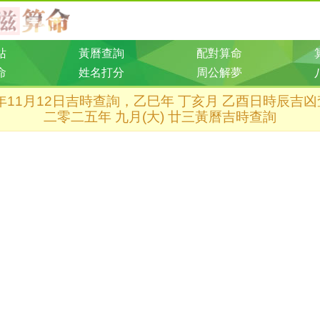
站
黃曆查詢
配對算命
命
姓名打分
周公解夢
5年11月12日吉時查詢，乙巳年 丁亥月 乙酉日時辰吉
二零二五年 九月(大) 廿三黃曆吉時查詢