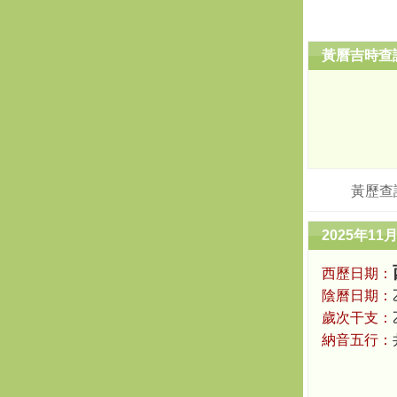
黃曆吉時查
黃歷查
2025年11
西歷日期：
陰曆日期：
歲次干支：
納音五行：