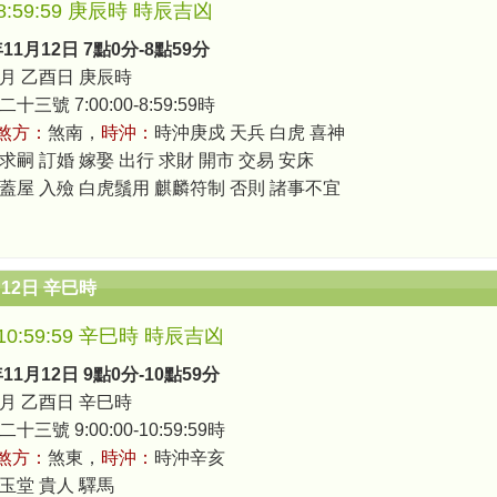
0-8:59:59 庚辰時 時辰吉凶
年11月12日 7點0分-8點59分
月 乙酉日 庚辰時
三號 7:00:00-8:59:59時
煞方：
煞南，
時沖：
時沖庚戍 天兵 白虎 喜神
求嗣 訂婚 嫁娶 出行 求財 開市 交易 安床
 蓋屋 入殮 白虎鬚用 麒麟符制 否則 諸事不宜
月12日 辛巳時
0-10:59:59 辛巳時 時辰吉凶
年11月12日 9點0分-10點59分
月 乙酉日 辛巳時
三號 9:00:00-10:59:59時
煞方：
煞東，
時沖：
時沖辛亥
 玉堂 貴人 驛馬