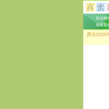
算命網
抽簽算
西元202