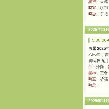
星神：
天賊
時宜：
求嗣
時忌：
祭祀
2025年11
5:00:0
西曆 2025
乙巳年 丁亥
農民曆 九月二十
沖：
沖雞，
星神：
三合
時宜：
祈福 
時忌：
2025年11