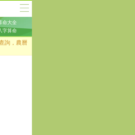
算命大全
八字算命
凶查詢，農曆