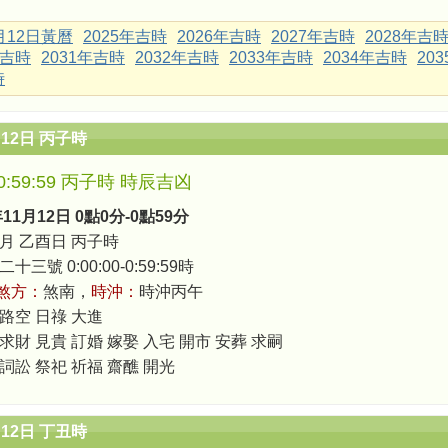
1月12日黃曆
2025年吉時
2026年吉時
2027年吉時
2028年吉
年吉時
2031年吉時
2032年吉時
2033年吉時
2034年吉時
20
時
月12日 丙子時
0-0:59:59 丙子時 時辰吉凶
年11月12日 0點0分-0點59分
月 乙酉日 丙子時
三號 0:00:00-0:59:59時
煞方：
煞南，
時沖：
時沖丙午
 路空 日祿 大進
求財 見貴 訂婚 嫁娶 入宅 開市 安葬 求嗣
 詞訟 祭祀 祈福 齋醮 開光
月12日 丁丑時