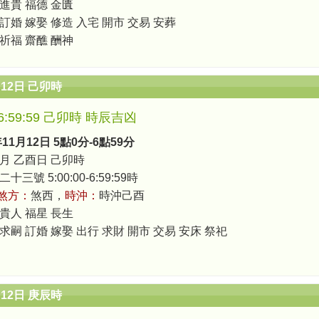
 進貴 福德 金匱
 訂婚 嫁娶 修造 入宅 開市 交易 安葬
 祈福 齋醮 酬神
月12日 己卯時
0-6:59:59 己卯時 時辰吉凶
年11月12日 5點0分-6點59分
月 乙酉日 己卯時
三號 5:00:00-6:59:59時
煞方：
煞西，
時沖：
時沖己酉
 貴人 福星 長生
求嗣 訂婚 嫁娶 出行 求財 開市 交易 安床 祭祀
月12日 庚辰時