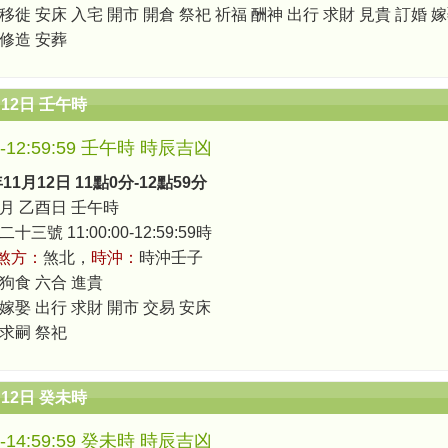
移徙 安床 入宅 開市 開倉 祭祀 祈福 酬神 出行 求財 見貴 訂婚 
 修造 安葬
月12日 壬午時
00-12:59:59 壬午時 時辰吉凶
年11月12日 11點0分-12點59分
月 乙酉日 壬午時
三號 11:00:00-12:59:59時
煞方：
煞北，
時沖：
時沖壬子
 狗食 六合 進貴
 嫁娶 出行 求財 開市 交易 安床
 求嗣 祭祀
月12日 癸未時
00-14:59:59 癸未時 時辰吉凶