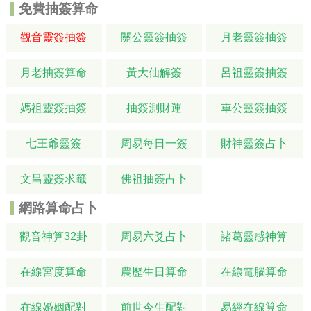
免費抽簽算命
觀音靈簽抽簽
關公靈簽抽簽
月老靈簽抽簽
月老抽簽算命
黃大仙解簽
呂祖靈簽抽簽
媽祖靈簽抽簽
抽簽測財運
車公靈簽抽簽
七王爺靈簽
周易每日一簽
財神靈簽占卜
文昌靈簽求籤
佛祖抽簽占卜
網路算命占卜
觀音神算32卦
周易六爻占卜
諸葛靈感神算
在線宮度算命
農歷生日算命
在線電腦算命
在線婚姻配對
前世今生配對
易經在線算命