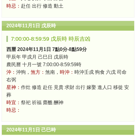
時忌：
赴任 出行 修造 動土
2024年11月1日 戊辰時
7:00:00-8:59:59 戊辰時 時辰吉凶
西曆 2024年11月1日 7點0分-8點59分
甲辰年 甲戌月 己巳日 戊辰時
農民曆 十月一號 7:00:00-8:59:59時
沖：
沖狗，
煞方：
煞南，
時沖：
時沖壬戍 狗食 六戊 司命
右弼
星神：
作灶 修造 赴任 見貴 求財 出行 嫁娶 進人口 移徙 安
葬
時宜：
祭祀 祈福 齋醮 酬神
時忌：
2024年11月1日 己巳時