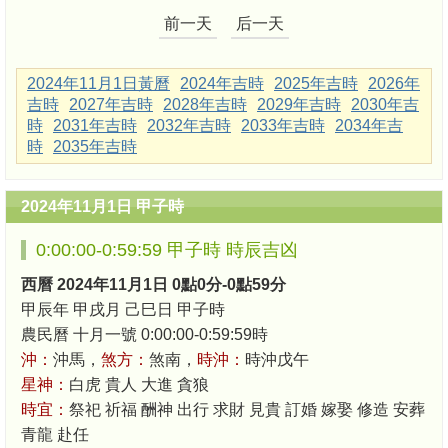
前一天
后一天
2024年11月1日黃曆
2024年吉時
2025年吉時
2026年
吉時
2027年吉時
2028年吉時
2029年吉時
2030年吉
時
2031年吉時
2032年吉時
2033年吉時
2034年吉
時
2035年吉時
2024年11月1日 甲子時
0:00:00-0:59:59 甲子時 時辰吉凶
西曆 2024年11月1日 0點0分-0點59分
甲辰年 甲戌月 己巳日 甲子時
農民曆 十月一號 0:00:00-0:59:59時
沖：
沖馬，
煞方：
煞南，
時沖：
時沖戊午
星神：
白虎 貴人 大進 貪狼
時宜：
祭祀 祈福 酬神 出行 求財 見貴 訂婚 嫁娶 修造 安葬
青龍 赴任