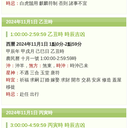
時忌：
白虎鬚用 麒麟符制 否則 諸事不宜
2024年11月1日 乙丑時
1:00:00-2:59:59 乙丑時 時辰吉凶
西曆 2024年11月1日 1點0分-2點59分
甲辰年 甲戌月 己巳日 乙丑時
農民曆 十月一號 1:00:00-2:59:59時
沖：
沖羊，
煞方：
煞東，
時沖：
時沖己未
星神：
不遇 三合 玉堂 唐符
時宜：
祈福 求嗣 訂婚 嫁娶 求財 開市 交易 安床 修造 蓋屋
移徙
時忌：
赴任 出行
2024年11月1日 丙寅時
3:00:00-4:59:59 丙寅時 時辰吉凶