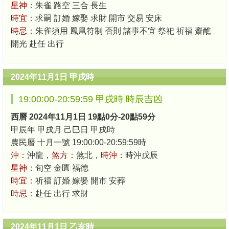
星神：
朱雀 路空 三合 長生
時宜：
求嗣 訂婚 嫁娶 求財 開市 交易 安床
時忌：
朱雀須用 鳳凰符制 否則 諸事不宜 祭祀 祈福 齋醮
開光 赴任 出行
2024年11月1日 甲戌時
19:00:00-20:59:59 甲戌時 時辰吉凶
西曆 2024年11月1日 19點0分-20點59分
甲辰年 甲戌月 己巳日 甲戌時
農民曆 十月一號 19:00:00-20:59:59時
沖：
沖龍，
煞方：
煞北，
時沖：
時沖戊辰
星神：
旬空 金匱 福德
時宜：
祈福 訂婚 嫁娶 開市 安葬
時忌：
赴任 出行 求財
2024年11月1日 乙亥時