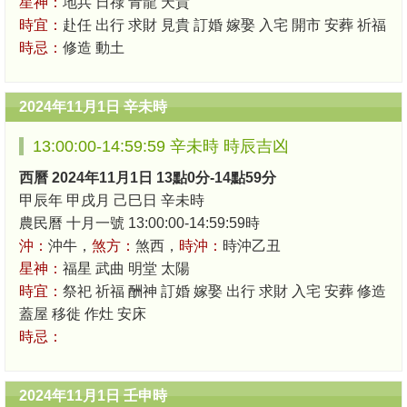
星神：
地兵 日祿 青龍 天貴
時宜：
赴任 出行 求財 見貴 訂婚 嫁娶 入宅 開市 安葬 祈福
時忌：
修造 動土
2024年11月1日 辛未時
13:00:00-14:59:59 辛未時 時辰吉凶
西曆 2024年11月1日 13點0分-14點59分
甲辰年 甲戌月 己巳日 辛未時
農民曆 十月一號 13:00:00-14:59:59時
沖：
沖牛，
煞方：
煞西，
時沖：
時沖乙丑
星神：
福星 武曲 明堂 太陽
時宜：
祭祀 祈福 酬神 訂婚 嫁娶 出行 求財 入宅 安葬 修造
蓋屋 移徙 作灶 安床
時忌：
2024年11月1日 壬申時