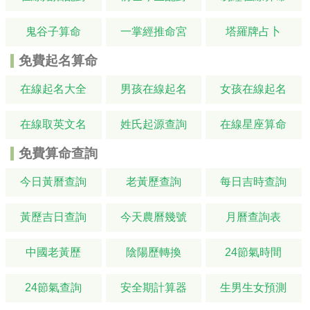
鬼谷子算命
一掌經推命宮
塔羅牌占卜
免費起名算命
在線起名大全
男孩在線起名
女孩在線起名
在線取英文名
姓氏起源查詢
在線星座算命
免費算命查詢
今日黃曆查詢
老黃歷查詢
每日吉時查詢
黃歷吉日查詢
今天農曆幾號
月曆查詢表
中國老黃歷
陰陽歷轉換
24節氣時間
24節氣查詢
安全期計算器
生男生女預測